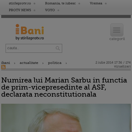
stirileprotv.ro
Romania, te iubesc
Vremea
PROTV NEWS
VOYO
ibani
actualitate
politica
2 iulie 2014 17:36 / 174
vizualizari
Numirea lui Marian Sarbu in functia
de prim-vicepresedinte al ASF,
declarata neconstitutionala