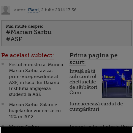
autor:
iBani
, 2 iulie 2014 17:36
Mai multe despre:
#Marian Sarbu
#ASF
Pe acelasi subiect:
Prima pagina pe
scurt:
Fostul ministru al Muncii
Marian Sarbu, avizat
Invață să ții
prim-vicepresedinte al
sub control
cheltuielile
ASF, in locul lui Daianu.
de sărbători.
Institutia angajeaza
Cum
studenti la ASE
funcționează cardul de
Marian Sarbu: Salariile
cumpărături
bugetarilor vor creste cu
15% in 2012
Incont , site-ul Știrile Pro
Marian Sarbu:
TV de informații