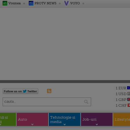
Vremea
PROTV NEWS
VOYO
1 EUR
1 USD
1 GBP
1 CHF
i si
Tehnologie si
Auto
Job-uri
Lifestyl
i
media