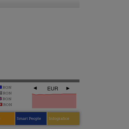
EUR
RON
RON
RON
RON
e
Smart People
Infografice