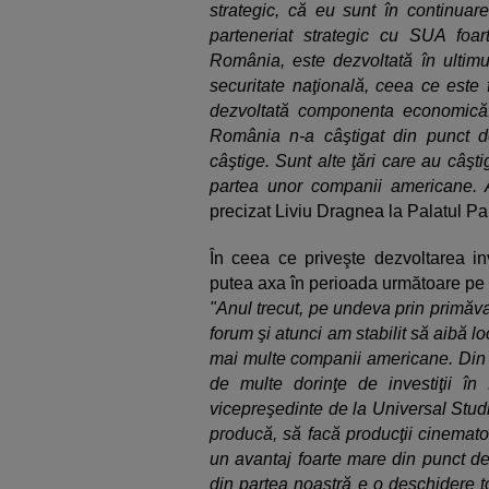
strategic, că eu sunt în continuar
parteneriat strategic cu SUA foar
România, este dezvoltată în ultimu
securitate naţională, ceea ce este 
dezvoltată componenta economică. 
România n-a câştigat din punct d
câştige. Sunt alte ţări care au câşt
partea unor companii americane. A
precizat Liviu Dragnea la Palatul Pa
În ceea ce priveşte dezvoltarea in
putea axa în perioada următoare pe 
"Anul trecut, pe undeva prin primăva
forum şi atunci am stabilit să aibă l
mai multe companii americane. Din 
de multe dorinţe de investiţii î
vicepreşedinte de la Universal Stud
producă, să facă producţii cinemato
un avantaj foarte mare din punct de
din partea noastră e o deschidere to