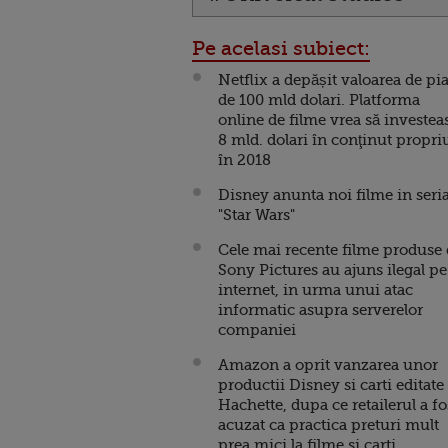
Pe acelasi subiect:
Netflix a depășit valoarea de pia
de 100 mld dolari. Platforma
online de filme vrea să investea
8 mld. dolari în conţinut propri
în 2018
Disney anunta noi filme in seri
"Star Wars"
Cele mai recente filme produse
Sony Pictures au ajuns ilegal pe
internet, in urma unui atac
informatic asupra serverelor
companiei
Amazon a oprit vanzarea unor
productii Disney si carti editate
Hachette, dupa ce retailerul a fo
acuzat ca practica preturi mult
prea mici la filme si carti