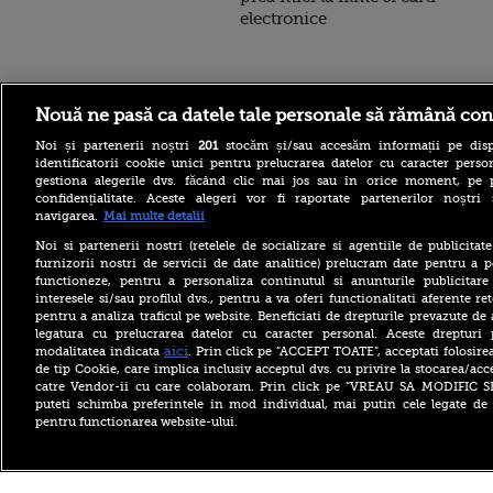
electronice
Stirileprotv.ro
ilike-it.
Nouă ne pasă ca datele tale personale să rămână con
Noi și partenerii noștri
201
stocăm și/sau accesăm informații pe disp
identificatorii cookie unici pentru prelucrarea datelor cu caracter person
gestiona alegerile dvs. făcând clic mai jos sau în orice moment, pe 
confidențialitate. Aceste alegeri vor fi raportate partenerilor noștr
navigarea.
Mai multe detalii
Elevii care stau de mici pe
Noi si partenerii nostri (retelele de socializare si agentiile de publicita
rețelele de socializare vor
furnizorii nostri de servicii de date analitice) prelucram date pentru a p
avea rezultate mai proaste
functioneze, pentru a personaliza continutul si anunturile publicitare
la școală. Ce arată un studiu
interesele si/sau profilul dvs., pentru a va oferi functionalitati aferente ret
pentru a analiza traficul pe website. Beneficiati de drepturile prevazute de
Legea privind cotele de
vânătoare la urs, retrimisă
legatura cu prelucrarea datelor cu caracter personal. Aceste drepturi 
în Parlament. Modificările
aici
modalitatea indicata
. Prin click pe “ACCEPT TOATE”, acceptati folosire
solicitate de Nicușor Dan
de tip Cookie, care implica inclusiv acceptul dvs. cu privire la stocarea/acc
catre Vendor-ii cu care colaboram. Prin click pe “VREAU SA MODIFIC 
Benzina și motorina au
puteti schimba preferintele in mod individual, mai putin cele legate de 
început să se ieftinească.
pentru functionarea website-ului.
Primele efecte la pompă
după ce a fost declarată
stare de criză
Copyright ©