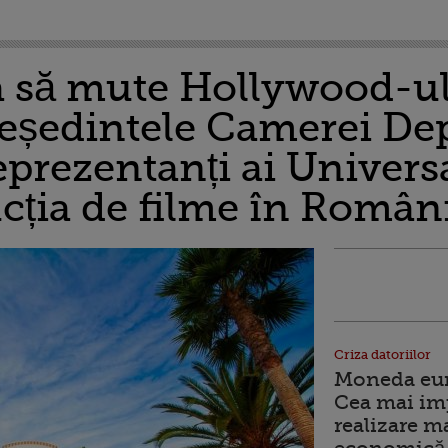
 să mute Hollywood-ul
reședintele Camerei Dep
eprezentanți ai Univers
cția de filme în Român
Criza datoriilor
Moneda euro
Cea mai im
realizare m