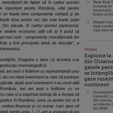
New York T
e nemulţumit de faptul că în cadrul acestui
intrarea în
te important pentru România, vital pentru
americani,
l an foarte bine componenta militară şi de
foarte acti
foarte bine pentru noi, dar este foarte puţin
Alegeri eu
Din păcate, în cadrul acestui parteneriat,
aleg condu
care este m
e vedere economic atât cât ar fi putut să
igat mai mult - componenta investiţională din
sta a fost principala temă de discuţie"
, a
rlamentului.
Ucraina
Explozie la
vestiţiilor, Dragnea a spus că acestea s-ar
din Ucraina
producţia cinematografică.
gazele pent
ră, am avut o întâlnire cu reprezentanţii unui
se întâmplă 
oc aici un mare eveniment la care să participe
gaze ruseșt
păcate, după acel eveniment n-au venit atât
continent
n România. Ieri am avut o întâlnire cu un
Documente d
ios care şi-a exprimat dorinţa de a începe să
Cernobîl, c
grafice în România, ceea ce pentru noi ar fi
din istorie,
accidente 
 vedere financiar şi nu numai. I-am spus că
de URSS
tală pentru asta. (...) L-am a asigurat că voi