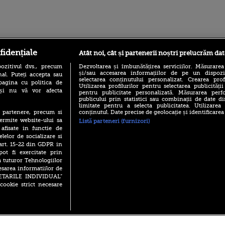
ro
foodstory.ro
Procinema.ro
fidențiale
Atât noi, cât și partenerii noștri prelucrăm dat
ozitivul dvs., precum
Dezvoltarea și îmbunătățirea serviciilor. Măsurarea
și/sau accesarea informațiilor de pe un dispoziti
al. Puteți accepta sau
selectarea conținutului personalizat. Crearea prof
pagina cu politica de
Utilizarea profilurilor pentru selectarea publicității
i și nu vă vor afecta
pentru publicitate personalizată. Măsurarea perfo
publicului prin statistici sau combinații de date di
limitate pentru a selecta publicitatea. Utilizarea
conținutul. Date precise de geolocație și identificarea
te partenere, precum si
ermite website-ului sa
Listă parteneri (furnizori)
(P) Descoperă Lumea
Emoții intense pe
 afisate in functie de
Evenimentelor din România
Sebastian Stan! Iub
elelor de socializare si
cu Transilvania Events!
Annabelle, l-a făcu
 art. 15-22 din GDPR in
(P) Raku, gaming intens și o
pot fi exercitate prin
Din 14 septembrie
pauză binemeritată cu...
Popescu revine în 
a tuturor Tehnologiilor
pizza Guseppe
principal la Pro T
esarea informatiilor de
(P) Poți folosi bonurile de
SETARILE INDIVIDUAL”
La 88 de ani și du
masă pentru a comanda
cookie strict necesare
carieră fabuloasă î
mâncare acasă? Lista
Anthony Hopkins 
aplicațiilor care le acceptă
lansează oficial î
 2026 PRO TV S.R.L |
Politica de Cookie
|
Politica Confidential