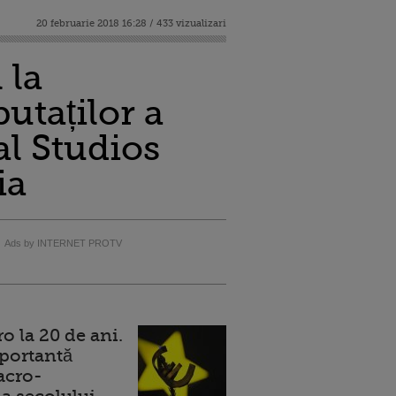
20 februarie 2018 16:28 / 433 vizualizari
 la
utaților a
al Studios
ia
Ads by INTERNET PROTV
 la 20 de ani.
portantă
acro-