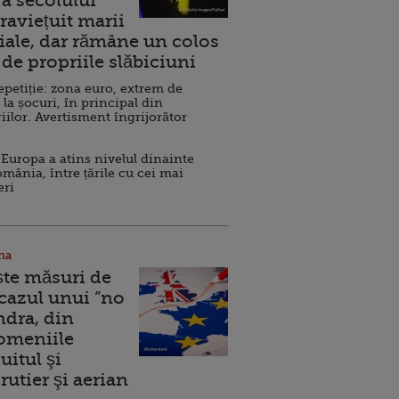
a secolului
raviețuit marii
ale, dar rămâne un colos
de propriile slăbiciuni
repetiție: zona euro, extrem de
 la șocuri, în principal din
iilor. Avertisment îngrijorător
Europa a atins nivelul dinainte
omânia, între țările cu cei mai
eri
na
ște măsuri de
 cazul unui ”no
ndra, din
Domeniile
uitul şi
rutier şi aerian