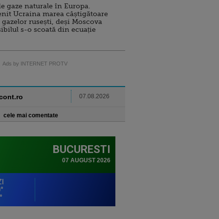
e gaze naturale în Europa.
nit Ucraina marea câștigătoare
 gazelor rusești, deși Moscova
sibilul s-o scoată din ecuație
Ads by INTERNET PROTV
ncont.ro
07.08.2026
cele mai comentate