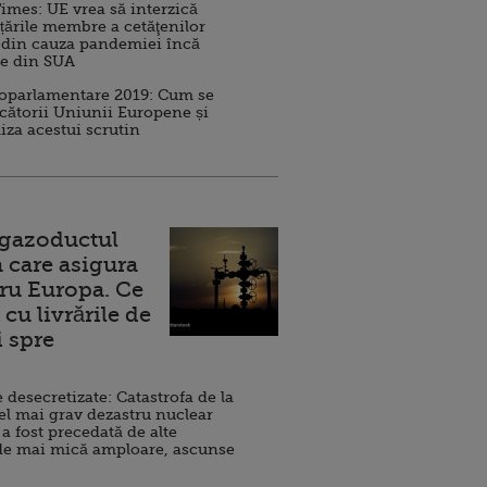
imes: UE vrea să interzică
 țările membre a cetăţenilor
 din cauza pandemiei încă
ve din SUA
roparlamentare 2019: Cum se
cătorii Uniunii Europene și
iza acestui scrutin
 gazoductul
 care asigura
ru Europa. Ce
cu livrările de
i spre
esecretizate: Catastrofa de la
el mai grav dezastru nuclear
 a fost precedată de alte
de mai mică amploare, ascunse