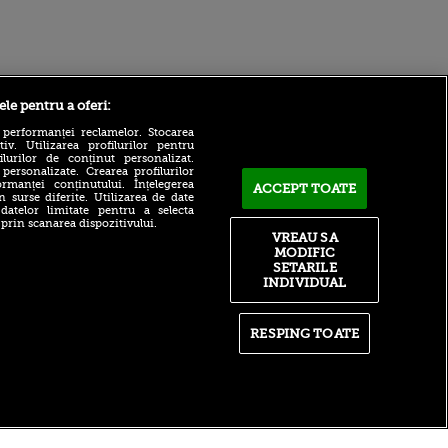
Sport.ro
ele pentru a oferi:
 performanței reclamelor. Stocarea
v. Utilizarea profilurilor pentru
ilurilor de conținut personalizat.
 personalizate. Crearea profilurilor
rmanței conținutului. Înțelegerea
ACCEPT TOATE
n surse diferite. Utilizarea de date
 datelor limitate pentru a selecta
 prin scanarea dispozitivului.
VREAU SA
Coleg de cinci stele pentru
Radu Drăgușin! Fiorentina l-
MODIFIC
ntru
a adus direct de la Real
ita lui,
SETARILE
Madrid
t tată!
INDIVIDUAL
”Poate Dinamo să câștige
, Adela
titlul?”. Răspunsul lui Cristi
rol
Pulhac
RESPING TOATE
V
Ioan Ovidiu Sabău a făcut
pă o
anunțul despre Denis Alibec
n film, Sir
se
n muzică
itate
|
RSS