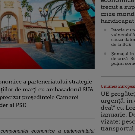
economică 
trecut a sup
crize mondi
handicapat 
Istorie cu 
vulnerabilă
cauza dator
de la BCE
Șomajul în 
de criză. R
puțini șom
nomice a parteneriatului strategic
Uniunea Europea
cuţiilor de marţi cu ambasadorul SUA
UE pregăte
precizat preşedintele Camerei
urgență, în
der al PSD.
deal” cu Lo
ianuarie. 
vizate: pesc
transportul 
componentei economice a parteneriatului