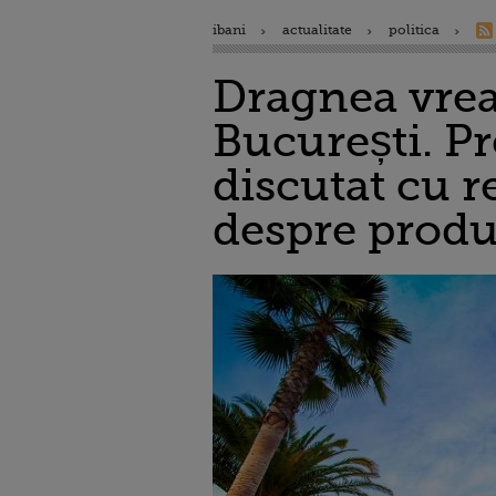
ibani
actualitate
politica
Dragnea vrea
București. P
discutat cu r
despre produ