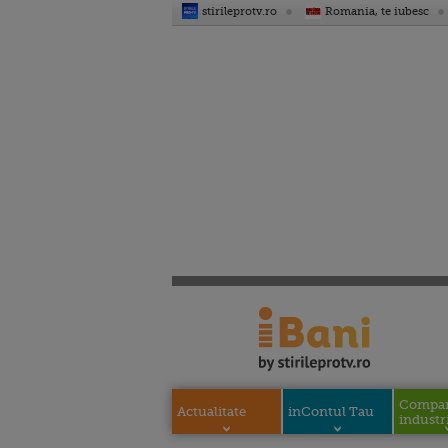
stirileprotv.ro
Romania, te iubesc
Compani
Actualitate
inContul Tau
industri