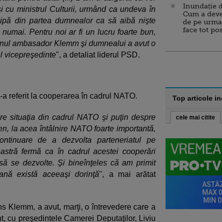
Inundație d
şi cu ministrul Culturii, urmând ca undeva în
Cum a deve
ipă din partea dumnealor ca să aibă nişte
de pe urma
face tot po
u numai. Pentru noi ar fi un lucru foarte bun,
omnul ambasador Klemm şi dumnealui a avut o
l vicepreşedinte
", a detaliat liderul PSD.
 s-a referit la cooperarea în cadrul NATO.
Top articole i
e situaţia din cadrul NATO şi puţin despre
cele mai citite
en, la acea întâlnire NATO foarte importantă,
ontinuare de a dezvolta parteneriatul pe
astră fermă ca în cadrul acestei cooperări
ă se dezvolte. Şi bineînţeles că am primit
ană există aceeaşi dorinţă
", a mai arătat
 Klemm, a avut, marţi, o întrevedere care a
t, cu preşedintele Camerei Deputaţilor, Liviu