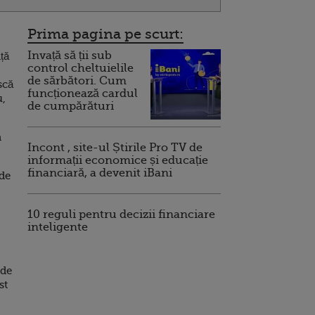
Prima pagina pe scurt:
Invață să ții sub
ță
control cheltuielile
de sărbători. Cum
scă
funcționează cardul
u,
de cumpărături
a
Incont , site-ul Știrile Pro TV de
informații economice și educație
financiară, a devenit iBani
 de
10 reguli pentru decizii financiare
inteligente
 de
st