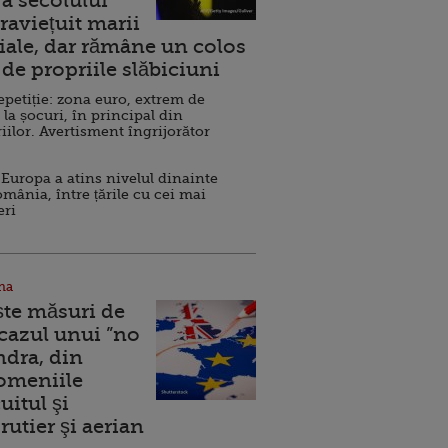
a secolului
raviețuit marii
ale, dar rămâne un colos
de propriile slăbiciuni
repetiție: zona euro, extrem de
 la șocuri, în principal din
iilor. Avertisment îngrijorător
Europa a atins nivelul dinainte
omânia, între țările cu cei mai
eri
na
ște măsuri de
 cazul unui ”no
ndra, din
Domeniile
uitul şi
rutier şi aerian