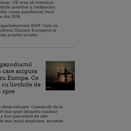
imes: UE vrea să interzică
 țările membre a cetăţenilor
 din cauza pandemiei încă
ve din SUA
roparlamentare 2019: Cum se
cătorii Uniunii Europene și
iza acestui scrutin
 gazoductul
 care asigura
ru Europa. Ce
cu livrările de
i spre
esecretizate: Catastrofa de la
el mai grav dezastru nuclear
 a fost precedată de alte
de mai mică amploare, ascunse