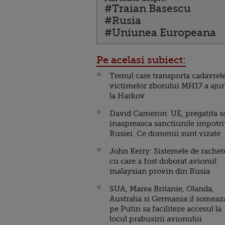
#Traian Basescu
#Rusia
#Uniunea Europeana
Pe acelasi subiect:
Trenul care transporta cadavrel
victimelor zborului MH17 a aju
la Harkov
David Cameron: UE, pregatita s
inaspreasca sanctiunile impotr
Rusiei. Ce domenii sunt vizate
John Kerry: Sistemele de rachet
cu care a fost doborat avionul
malaysian provin din Rusia
SUA, Marea Britanie, Olanda,
Australia si Germania il someaz
pe Putin sa faciliteze accesul la
locul prabusirii avionului