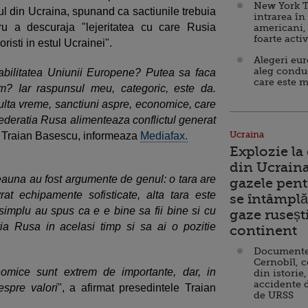
New York T
tul din Ucraina, spunand ca sactiunile trebuia
intrarea în
ru a descuraja "lejeritatea cu care Rusia
americani,
foarte acti
risti in estul Ucrainei".
Alegeri eu
aleg condu
abilitatea Uniunii Europene? Putea sa faca
care este m
? Iar raspunsul meu, categoric, este da.
ulta vreme, sanctiuni aspre, economice, care
Federatia Rusa alimenteaza conflictul generat
Ucraina
s Traian Basescu, informeaza
Mediafax.
Explozie la
din Ucraina
eauna au fost argumente de genul: o tara are
gazele pent
ivrat echipamente sofisticate, alta tara este
se întâmplă 
simplu au spus ca e e bine sa fii bine si cu
gaze ruseșt
a Rusa in acelasi timp si sa ai o pozitie
continent
Documente d
Cernobîl, c
nomice sunt extrem de importante, dar, in
din istorie,
accidente 
spre valori
", a afirmat presedintele Traian
de URSS