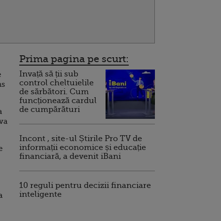
Prima pagina pe scurt:
Invață să ții sub
e
control cheltuielile
ns
de sărbători. Cum
funcționează cardul
de cumpărături
a
iva
Incont , site-ul Știrile Pro TV de
informații economice și educație
e
financiară, a devenit iBani
10 reguli pentru decizii financiare
inteligente
a