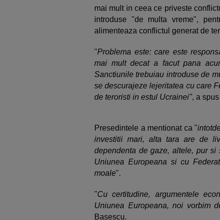
mai mult in ceea ce priveste conflic
introduse "de multa vreme", pent
alimenteaza conflictul generat de tero
"
Problema este: care este respons
mai mult decat a facut pana acum
Sanctiunile trebuiau introduse de m
se descurajeze lejeritatea cu care 
de teroristi in estul Ucrainei"
, a spu
Presedintele a mentionat ca "
intotd
investitii mari, alta tara are de l
dependenta de gaze, altele, pur si 
Uniunea Europeana si cu Federati
moale
".
"
Cu certitudine, argumentele eco
Uniunea Europeana, noi vorbim de
Basescu.