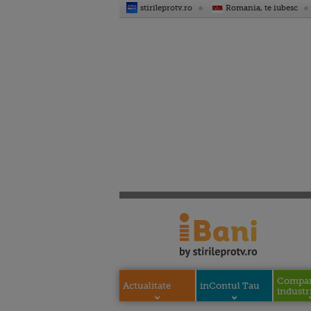
stirileprotv.ro
Romania, te iubesc
Compani
Actualitate
inContul Tau
industri