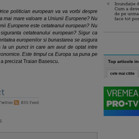
Inundație d
Cum a deve
rice politician european va va vorbi despre
de pe urma
 cea mai mare valoare a Uniunii Europene? Nu
face tot po
nii Europene este cetateanul european? Nu
siguranta cetateanului european? Sigur ca
ritatea europenilor si bunastarea se asigura
ns la un punct in care am avut de optat intre
 economice. Este timpul ca Europa sa puna pe
, a precizat Traian Basescu.
Top articole i
cele mai citite
t
Twitter
RSS Feed
6