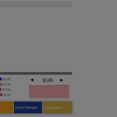
EUR
RON
RON
RON
RON
e
Smart People
Infografice