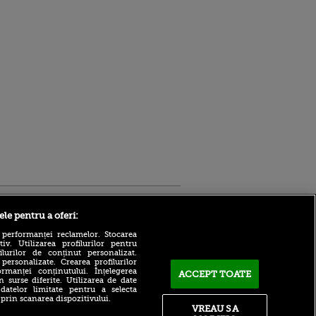
Sport.ro
ele pentru a oferi:
 performanței reclamelor. Stocarea
v. Utilizarea profilurilor pentru
ilurilor de conținut personalizat.
 personalizate. Crearea profilurilor
rmanței conținutului. Înțelegerea
ACCEPT TOATE
n surse diferite. Utilizarea de date
 datelor limitate pentru a selecta
Adrian Mihalcea, discurs
 prin scanarea dispozitivului.
incredibil înainte de UTA -
VREAU SA
ntru
Rapid: „Acest criminal a