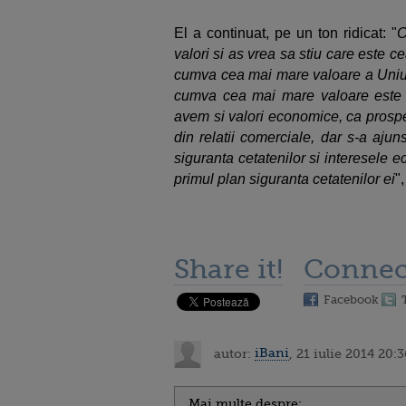
El a continuat, pe un ton ridicat: "
O
valori si as vrea sa stiu care este
cumva cea mai mare valoare a Uniu
cumva cea mai mare valoare este 
avem si valori economice, ca prospe
din relatii comerciale, dar s-a aju
siguranta cetatenilor si interesele
primul plan siguranta cetatenilor ei
"
Share it!
Connec
Facebook
autor:
iBani
, 21 iulie 2014 20:3
Mai multe despre: