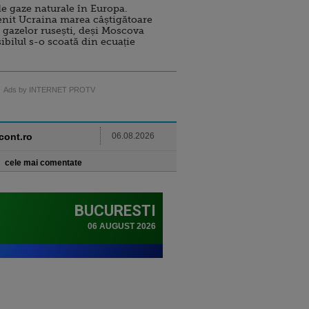
e gaze naturale în Europa.
nit Ucraina marea câștigătoare
 gazelor rusești, deși Moscova
sibilul s-o scoată din ecuație
Ads by INTERNET PROTV
ncont.ro
06.08.2026
cele mai comentate