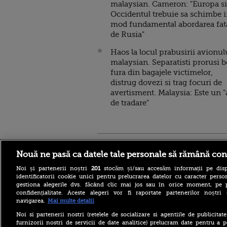
malaysian. Cameron: "Europa si
Occidentul trebuie sa schimbe 
mod fundamental abordarea fat
de Rusia"
Haos la locul prabusirii avionul
malaysian. Separatisti prorusi b
fura din bagajele victimelor,
distrug dovezi si trag focuri de
avertisment. Malaysia: Este un "
de tradare"
Stirileprotv.ro
ilike-it.
Nouă ne pasă ca datele tale personale să rămână con
Noi și partenerii noștri
201
stocăm și/sau accesăm informații pe disp
identificatorii cookie unici pentru prelucrarea datelor cu caracter person
gestiona alegerile dvs. făcând clic mai jos sau în orice moment, pe 
confidențialitate. Aceste alegeri vor fi raportate partenerilor noștr
navigarea.
Mai multe detalii
Escrocheria „văduvelor
negre” ia amploare în Rusia.
Noi si partenerii nostri (retelele de socializare si agentiile de publicita
Găsește-ți un soldat și când
furnizorii nostri de servicii de date analitice) prelucram date pentru a p