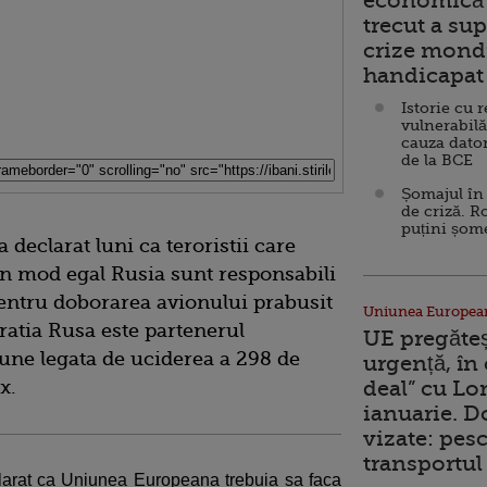
economică 
trecut a sup
crize mondi
handicapat 
Istorie cu 
vulnerabilă
cauza dator
de la BCE
Șomajul în 
de criză. R
puțini șom
declarat luni ca teroristii care
n mod egal Rusia sunt responsabili
pentru doborarea avionului prabusit
Uniunea Europea
eratia Rusa este partenerul
UE pregăte
tiune legata de uciderea a 298 de
urgență, în
x.
deal” cu Lo
ianuarie. 
vizate: pesc
transportul 
larat ca Uniunea Europeana trebuia sa faca