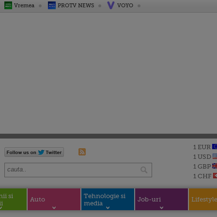
Vremea
PROTV NEWS
VOYO
1 EUR
1 USD
1 GBP
1 CHF
i si
Tehnologie si
Auto
Job-uri
Lifestyl
i
media