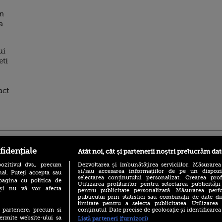
in
a
ui
eti
act
ro
foodstory.ro
Procinema.ro
fidențiale
Atât noi, cât și partenerii noștri prelucrăm dat
ozitivul dvs., precum
Dezvoltarea și îmbunătățirea serviciilor. Măsurarea
și/sau accesarea informațiilor de pe un dispoziti
al. Puteți accepta sau
selectarea conținutului personalizat. Crearea prof
pagina cu politica de
Utilizarea profilurilor pentru selectarea publicității
i și nu vă vor afecta
pentru publicitate personalizată. Măsurarea perfo
publicului prin statistici sau combinații de date di
limitate pentru a selecta publicitatea. Utilizarea
conținutul. Date precise de geolocație și identificarea
te partenere, precum si
(P) Descoperă Lumea
Emoții intense pe
ermite website-ului sa
Listă parteneri (furnizori)
Evenimentelor din România