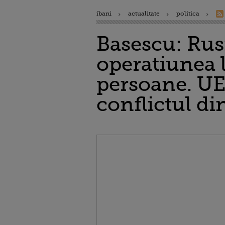
ibani
actualitate
politica
Basescu: Rusi
operatiunea 
persoane. UE
conflictul di