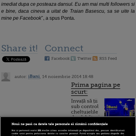
imediat dupa ce posteaza dansul. Eu am mai multi followers si
e bine, daca cineva a uitat de Traian Basescu, sa se uite la
mine pe Facebook
", a spus Ponta.
Share it!
Connect
Facebook
Twitter
RSS Feed
autor:
iBani
, 14 noiembrie 2014 18:48
Prima pagina pe
scurt:
Invață să ții
sub control
cheltuielile
de sărbători.
Cum
Nouă ne pasă ca datele tale personale să rămână confidențiale
Noi și partenerii noștri
201
stocăm și/sau accesăm informații pe dispozitivul dvs., precum identificatorii
funcționează cardul de
cookie unici pentru prelucrarea datelor cu caracter personal. Puteți accepta sau gestiona alegerile dvs.