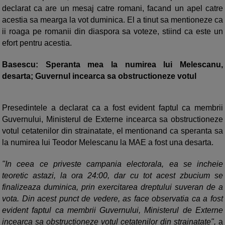
declarat ca are un mesaj catre romani, facand un apel catre
acestia sa mearga la vot duminica. El a tinut sa mentioneze ca
ii roaga pe romanii din diaspora sa voteze, stiind ca este un
efort pentru acestia.
Basescu: Speranta mea la numirea lui Melescanu,
desarta; Guvernul incearca sa obstructioneze votul
Presedintele a declarat ca a fost evident faptul ca membrii
Guvernului, Ministerul de Externe incearca sa obstructioneze
votul cetatenilor din strainatate, el mentionand ca speranta sa
la numirea lui Teodor Melescanu la MAE a fost una desarta.
"In ceea ce priveste campania electorala, ea se incheie
teoretic astazi, la ora 24:00, dar cu tot acest zbucium se
finalizeaza duminica, prin exercitarea dreptului suveran de a
vota. Din acest punct de vedere, as face observatia ca a fost
evident faptul ca membrii Guvernului, Ministerul de Externe
incearca sa obstructioneze votul cetatenilor din strainatate",
a