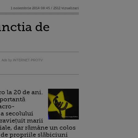
1 noiembrie 2014 08:45 / 2512 vizualizari
unctia de
Ads by INTERNET PROTV
 la 20 de ani.
portantă
acro-
a secolului
raviețuit marii
ale, dar rămâne un colos
de propriile slăbiciuni