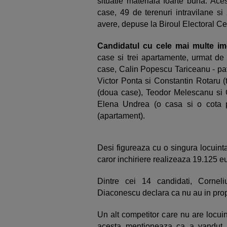
situatie materiala foarte buna. Ace
case, 49 de terenuri intravilane si 2
avere, depuse la Biroul Electoral Ce
Candidatul cu cele mai multe im
case si trei apartamente, urmat de
case, Calin Popescu Tariceanu - pat
Victor Ponta si Constantin Rotaru 
(doua case), Teodor Melescanu si 
Elena Undrea (o casa si o cota pa
(apartament).
Desi figureaza cu o singura locuinta
caror inchiriere realizeaza 19.125 e
Dintre cei 14 candidati, Corne
Diaconescu declara ca nu au in pro
Un alt competitor care nu are locui
acesta mentioneaza ca a vandut 