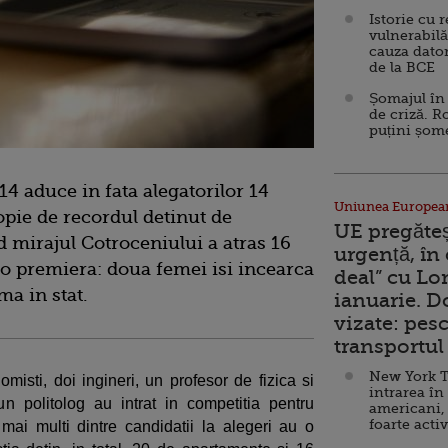
Istorie cu 
vulnerabilă
cauza dator
de la BCE
Șomajul în 
de criză. R
puțini șom
4 aduce in fata alegatorilor 14
Uniunea Europea
ropie de recordul detinut de
UE pregăte
d mirajul Cotroceniului a atras 16
urgență, în
 o premiera: doua femei isi incearca
deal” cu Lo
a in stat.
ianuarie. 
vizate: pesc
transportul 
New York T
misti, doi ingineri, un profesor de fizica si
intrarea în
un politolog au intrat in competitia pentru
americani,
foarte acti
mai multi dintre candidatii la alegeri au o