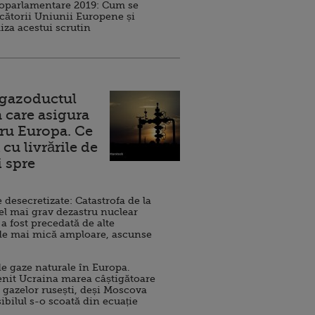
roparlamentare 2019: Cum se
cătorii Uniunii Europene și
iza acestui scrutin
 gazoductul
 care asigura
ru Europa. Ce
cu livrările de
i spre
esecretizate: Catastrofa de la
el mai grav dezastru nuclear
 a fost precedată de alte
de mai mică amploare, ascunse
e gaze naturale în Europa.
nit Ucraina marea câștigătoare
 gazelor rusești, deși Moscova
sibilul s-o scoată din ecuație