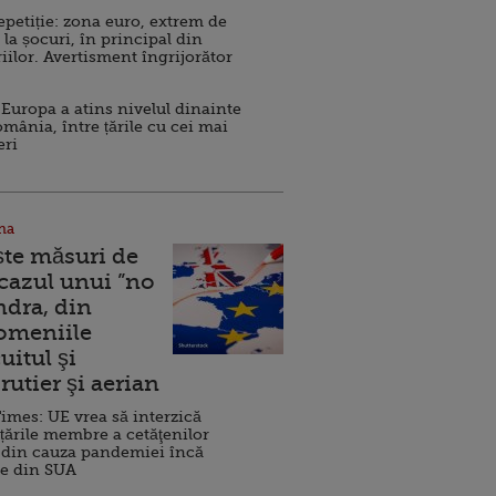
repetiție: zona euro, extrem de
 la șocuri, în principal din
iilor. Avertisment îngrijorător
Europa a atins nivelul dinainte
omânia, între țările cu cei mai
eri
na
ște măsuri de
 cazul unui ”no
ndra, din
Domeniile
uitul şi
rutier şi aerian
imes: UE vrea să interzică
 țările membre a cetăţenilor
 din cauza pandemiei încă
ve din SUA