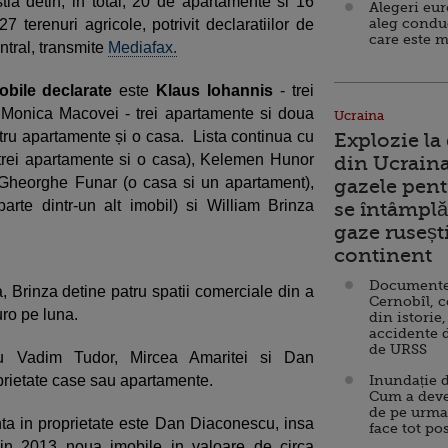
stia detin, in total, 20 de apartamente si 16
Alegeri eu
aleg condu
7 terenuri agricole, potrivit declaratiilor de
care este m
ntral, transmite
Mediafax.
obile declarate
este
Klaus Iohannis
- trei
 Monica Macovei - trei apartamente si doua
Ucraina
ru apartamente și o casa. Lista continua cu
Explozie la
(trei apartamente si o casa), Kelemen Hunor
din Ucraina
Gheorghe Funar (o casa si un apartament),
gazele pent
rte dintr-un alt imobil) si William Brinza
se întâmplă 
gaze ruseșt
continent
Documente d
, Brinza detine patru spatii comerciale din a
Cernobîl, c
uro pe luna.
din istorie,
accidente 
de URSS
liu Vadim Tudor, Mircea Amaritei si Dan
prietate case sau apartamente.
Inundație d
Cum a deve
de pe urma
nta in proprietate este Dan Diaconescu, insa
face tot po
in 2013 noua imobile in valoare de circa