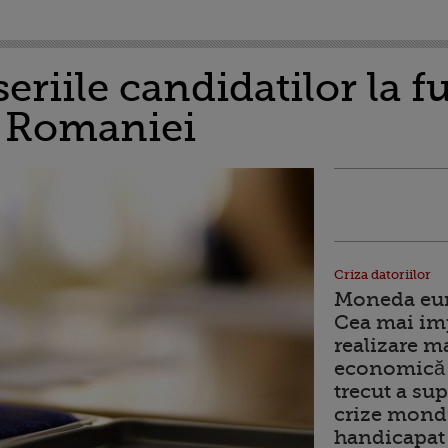
eriile candidatilor la f
l Romaniei
Criza datoriilor
Moneda euro
Cea mai im
realizare m
economică 
trecut a sup
crize mondi
handicapat 