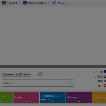
Vremea
PROTV NEWS
VOYO
1 EUR
1 USD
1 GBP
1 CHF
i si
Tehnologie si
Auto
Job-uri
Lifestyl
i
media