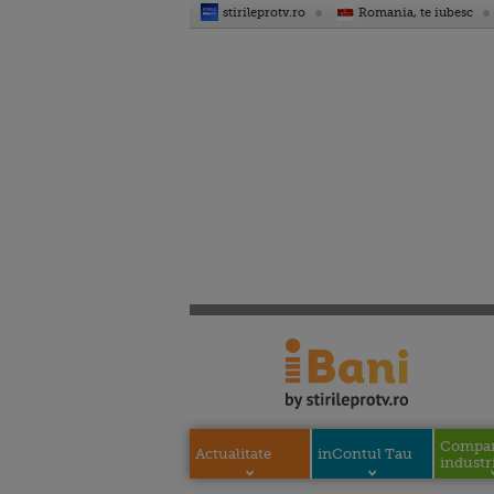
stirileprotv.ro
Romania, te iubesc
Compani
Actualitate
inContul Tau
industri