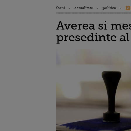
ibani
actualitate
politica
Averea si mes
presedinte a