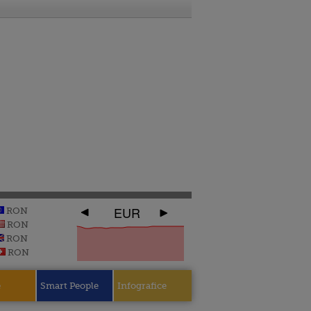
EUR
RON
RON
RON
RON
e
Smart People
Infografice