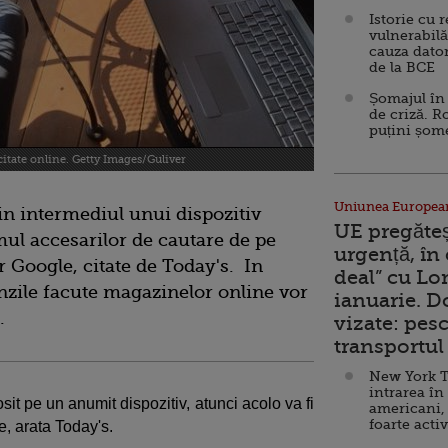
Istorie cu 
vulnerabilă
cauza dator
de la BCE
Șomajul în 
de criză. R
puțini șom
citate online. Getty Images/Guliver
Uniunea Europea
in intermediul unui dispozitiv
UE pregăte
mul accesarilor de cautare de pe
urgență, în
r Google, citate de Today's. In
deal” cu Lo
zile facute magazinelor online vor
ianuarie. 
e.
vizate: pesc
transportul 
New York T
intrarea în
it pe un anumit dispozitiv, atunci acolo va fi
americani,
foarte acti
e, arata Today's.