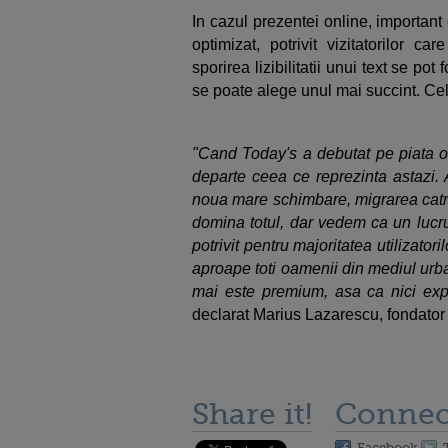
In cazul prezentei online, important
optimizat, potrivit vizitatorilor 
sporirea lizibilitatii unui text se po
se poate alege unul mai succint. Cel
"Cand Today's a debutat pe piata on
departe ceea ce reprezinta astazi.
noua mare schimbare, migrarea catre
domina totul, dar vedem ca un lucru
potrivit pentru majoritatea utilizator
aproape toti oamenii din mediul urb
mai este premium, asa ca nici expe
declarat Marius Lazarescu, fondato
Share it!
Connec
Facebook