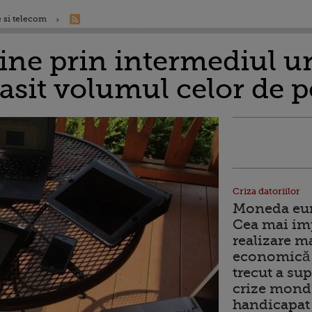
 si telecom
ine prin intermediul u
asit volumul celor de 
Criza datoriilor
Moneda euro
Cea mai im
realizare m
economică 
trecut a sup
crize mondi
handicapat 