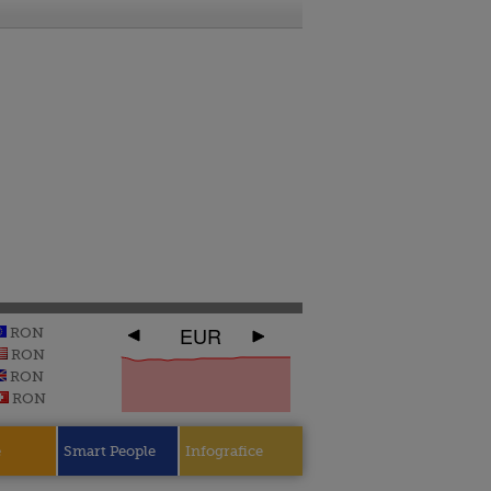
EUR
RON
RON
RON
RON
e
Smart People
Infografice