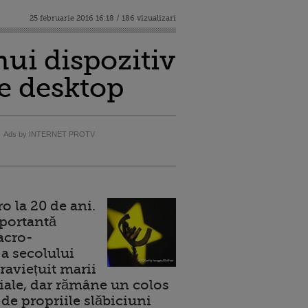
25 februarie 2016 16:18 / 186 vizualizari
nui dispozitiv
pe desktop
Ads by INTERNET PROTV
 la 20 de ani.
portantă
acro-
a secolului
raviețuit marii
ale, dar rămâne un colos
de propriile slăbiciuni