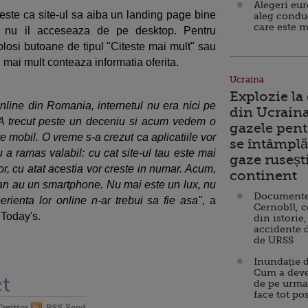
Alegeri eu
 este ca site-ul sa aiba un landing page bine
aleg condu
care este m
care nu il acceseaza de pe desktop. Pentru
t folosi butoane de tipul "Citeste mai mult" sau
 mai mult conteaza informatia oferita.
Ucraina
Explozie la
line din Romania, internetul nu era nici pe
din Ucraina
 A trecut peste un deceniu si acum vedem o
gazele pent
 mobil. O vreme s-a crezut ca aplicatiile vor
se întâmplă 
 a ramas valabil: cu cat site-ul tau este mai
gaze ruseșt
ilor, cu atat acestia vor creste in numar. Acum,
continent
an au un smartphone. Nu mai este un lux, nu
Documente d
rienta lor online n-ar trebui sa fie asa",
a
Cernobîl, c
r Today's.
din istorie,
accidente 
de URSS
Inundație d
Cum a deve
t
de pe urma
face tot po
Twitter
RSS Feed