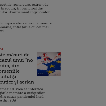
repetiție: zona euro, extrem de
 la șocuri, în principal din
iilor. Avertisment îngrijorător
Europa a atins nivelul dinainte
omânia, între țările cu cei mai
eri
na
ște măsuri de
 cazul unui ”no
ndra, din
Domeniile
uitul şi
rutier şi aerian
imes: UE vrea să interzică
 țările membre a cetăţenilor
 din cauza pandemiei încă
ve din SUA