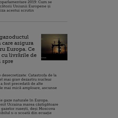
roparlamentare 2019: Cum se
cătorii Uniunii Europene și
iza acestui scrutin
 gazoductul
 care asigura
ru Europa. Ce
cu livrările de
i spre
esecretizate: Catastrofa de la
el mai grav dezastru nuclear
 a fost precedată de alte
de mai mică amploare, ascunse
e gaze naturale în Europa.
nit Ucraina marea câștigătoare
 gazelor rusești, deși Moscova
sibilul s-o scoată din ecuație