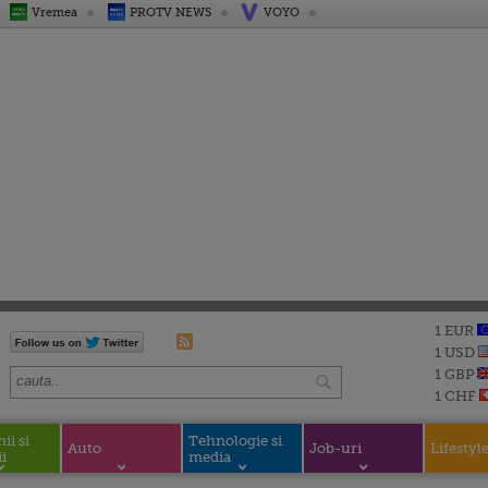
Vremea
PROTV NEWS
VOYO
1 EUR
1 USD
1 GBP
1 CHF
i si
Tehnologie si
Auto
Job-uri
Lifestyl
i
media