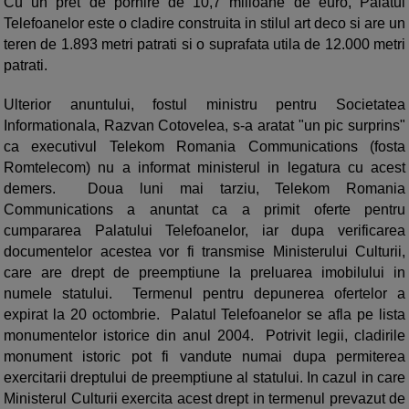
Cu un pret de pornire de 10,7 milioane de euro, Palatul
Telefoanelor este o cladire construita in stilul art deco si are un
teren de 1.893 metri patrati si o suprafata utila de 12.000 metri
patrati.
Ulterior anuntului, fostul ministru pentru Societatea
Informationala, Razvan Cotovelea, s-a aratat "un pic surprins"
ca executivul Telekom Romania Communications (fosta
Romtelecom) nu a informat ministerul in legatura cu acest
demers. Doua luni mai tarziu, Telekom Romania
Communications a anuntat ca a primit oferte pentru
cumpararea Palatului Telefoanelor, iar dupa verificarea
documentelor acestea vor fi transmise Ministerului Culturii,
care are drept de preemptiune la preluarea imobilului in
numele statului. Termenul pentru depunerea ofertelor a
expirat la 20 octombrie. Palatul Telefoanelor se afla pe lista
monumentelor istorice din anul 2004. Potrivit legii, cladirile
monument istoric pot fi vandute numai dupa permiterea
exercitarii dreptului de preemptiune al statului. In cazul in care
Ministerul Culturii exercita acest drept in termenul prevazut de