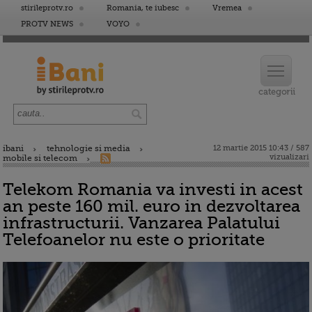
stirileprotv.ro
Romania, te iubesc
Vremea
PROTV NEWS
VOYO
ibani
tehnologie si media
12 martie 2015 10:43 / 587
vizualizari
mobile si telecom
Telekom Romania va investi in acest
an peste 160 mil. euro in dezvoltarea
infrastructurii. Vanzarea Palatului
Telefoanelor nu este o prioritate