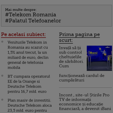
Mai multe despre:
#Telekom Romania
#Palatul Telefoanelor
Pe acelasi subiect:
Prima pagina pe
scurt:
Veniturile Telekom in
Romania au scazut cu
Invață să ții
1,5% anul trecut, la un
sub control
cheltuielile
miliard de euro, declin
de sărbători.
general de telefonia
Cum
mobila
funcționează cardul de
BT cumpara operatorul
cumpărături
EE de la Orange si
Deutsche Telekom
pentru 16,7 mld. euro
Incont , site-ul Știrile Pro
TV de informații
Plan masiv de investitii.
economice și educație
Deutsche Telekom aloca
financiară, a devenit iBani
23,5 mld. euro pentru