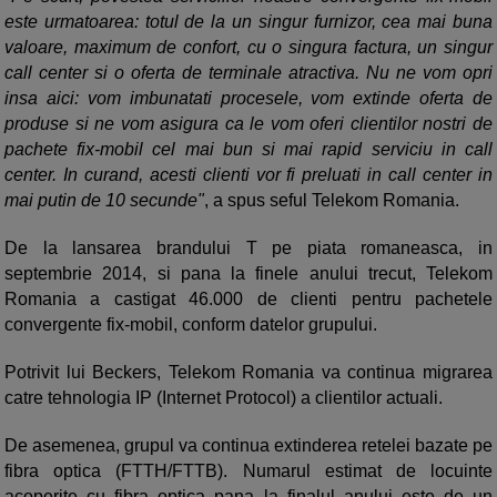
este urmatoarea: totul de la un singur furnizor, cea mai buna
valoare, maximum de confort, cu o singura factura, un singur
call center si o oferta de terminale atractiva. Nu ne vom opri
insa aici: vom imbunatati procesele, vom extinde oferta de
produse si ne vom asigura ca le vom oferi clientilor nostri de
pachete fix-mobil cel mai bun si mai rapid serviciu in call
center. In curand, acesti clienti vor fi preluati in call center in
mai putin de 10 secunde"
, a spus seful Telekom Romania.
De la lansarea brandului T pe piata romaneasca, in
septembrie 2014, si pana la finele anului trecut, Telekom
Romania a castigat 46.000 de clienti pentru pachetele
convergente fix-mobil, conform datelor grupului.
Potrivit lui Beckers, Telekom Romania va continua migrarea
catre tehnologia IP (Internet Protocol) a clientilor actuali.
De asemenea, grupul va continua extinderea retelei bazate pe
fibra optica (FTTH/FTTB). Numarul estimat de locuinte
acoperite cu fibra optica pana la finalul anului este de un