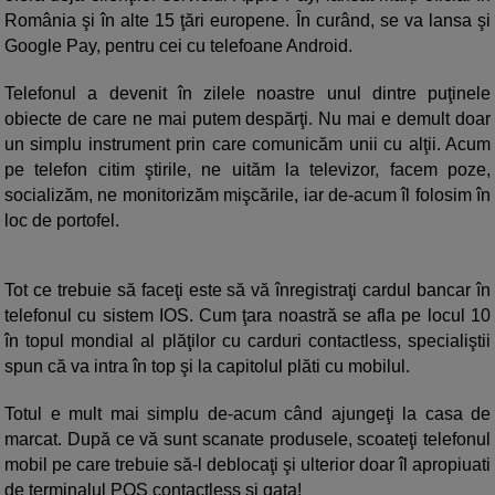
România şi în alte 15 ţări europene. În curând, se va lansa şi
Google Pay, pentru cei cu telefoane Android.
Telefonul a devenit în zilele noastre unul dintre puţinele
obiecte de care ne mai putem despărţi. Nu mai e demult doar
un simplu instrument prin care comunicăm unii cu alţii. Acum
pe telefon citim ştirile, ne uităm la televizor, facem poze,
socializăm, ne monitorizăm mişcările, iar de-acum îl folosim în
loc de portofel.
Tot ce trebuie să faceţi este să vă înregistraţi cardul bancar în
telefonul cu sistem IOS. Cum ţara noastră se afla pe locul 10
în topul mondial al plăţilor cu carduri contactless, specialiştii
spun că va intra în top şi la capitolul plăti cu mobilul.
Totul e mult mai simplu de-acum când ajungeţi la casa de
marcat. După ce vă sunt scanate produsele, scoateţi telefonul
mobil pe care trebuie să-l deblocaţi şi ulterior doar îl apropiuati
de terminalul POS contactless şi gata!