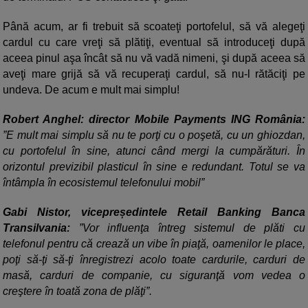
Până acum, ar fi trebuit să scoateţi portofelul, să vă alegeţi
cardul cu care vreţi să plătiţi, eventual să introduceţi după
aceea pinul aşa încât să nu vă vadă nimeni, şi după aceea să
aveţi mare grijă să vă recuperaţi cardul, să nu-l rătăciţi pe
undeva. De acum e mult mai simplu!
Robert Anghel: director Mobile Payments ING România:
”E mult mai simplu să nu te porţi cu o poşetă, cu un ghiozdan,
cu portofelul în sine, atunci când mergi la cumpărături. În
orizontul previzibil plasticul în sine e redundant. Totul se va
întâmpla în ecosistemul telefonului mobil”
Gabi Nistor, vicepreședintele Retail Banking Banca
Transilvania:
”Vor influenţa întreg sistemul de plăti cu
telefonul pentru că crează un vibe în piaţă, oamenilor le place,
poţi să-ţi să-ţi înregistrezi acolo toate cardurile, carduri de
masă, carduri de companie, cu siguranţă vom vedea o
creştere în toată zona de plăţi”.