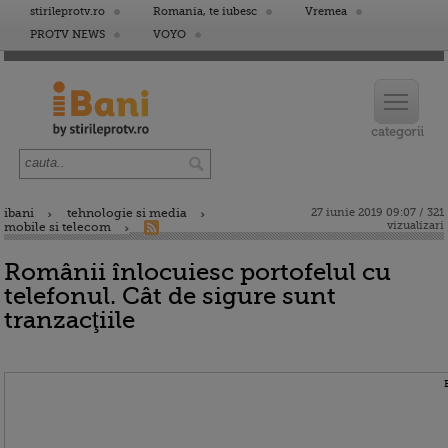
stirileprotv.ro
Romania, te iubesc
Vremea
PROTV NEWS
VOYO
ibani
tehnologie si media
27 iunie 2019 09:07 / 321
vizualizari
mobile si telecom
Românii înlocuiesc portofelul cu
telefonul. Cât de sigure sunt
tranzacţiile