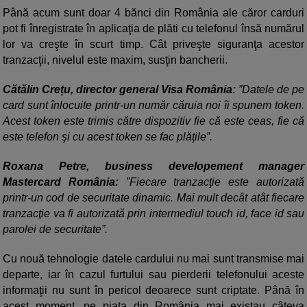
Până acum sunt doar 4 bănci din România ale căror carduri
pot fi înregistrate în aplicaţia de plăti cu telefonul însă numărul
lor va creşte în scurt timp. Cât priveşte siguranţa acestor
tranzacţii, nivelul este maxim, susţin bancherii.
Cătălin Crețu, director general Visa România:
”Datele de pe
card sunt înlocuite printr-un număr căruia noi îi spunem token.
Acest token este trimis către dispozitiv fie că este ceas, fie că
este telefon şi cu acest token se fac plăţile”.
Roxana Petre, business developement manager
Mastercard România:
”Fiecare tranzacţie este autorizată
printr-un cod de securitate dinamic. Mai mult decât atât fiecare
tranzacţie va fi autorizată prin intermediul touch id, face id sau
parolei de securitate”.
Cu nouă tehnologie datele cardului nu mai sunt transmise mai
departe, iar în cazul furtului sau pierderii telefonului aceste
informaţii nu sunt în pericol deoarece sunt criptate. Până în
acest moment, pe piaţa din România mai existau câteva