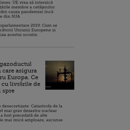
imes: UE vrea să interzică
 țările membre a cetăţenilor
 din cauza pandemiei încă
ve din SUA
roparlamentare 2019: Cum se
cătorii Uniunii Europene și
iza acestui scrutin
 gazoductul
 care asigura
ru Europa. Ce
cu livrările de
i spre
esecretizate: Catastrofa de la
el mai grav dezastru nuclear
 a fost precedată de alte
de mai mică amploare, ascunse