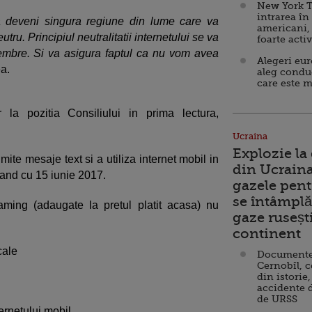
New York T
intrarea în
a deveni singura regiune din lume care va
americani,
tru. Principiul neutralitatii internetului se va
foarte acti
membre. Si va asigura faptul ca nu vom avea
Alegeri eu
ea.
aleg condu
care este m
la pozitia Consiliului in prima lectura,
.
Ucraina
Explozie la
ite mesaje text si a utiliza internet mobil in
din Ucraina
cepand cu 15 iunie 2017.
gazele pent
se întâmplă 
aming (adaugate la pretul platit acasa) nu
gaze ruseșt
continent
cale
Documente d
Cernobîl, c
din istorie,
accidente 
de URSS
ternetului mobil.