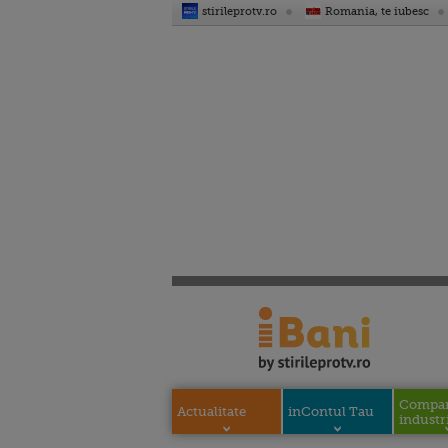
stirileprotv.ro
Romania, te iubesc
Compani
Actualitate
inContul Tau
industri