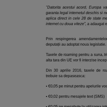
"Datorita acestui acord, Europa v
garanta legal internetul deschis si neu
aplica direct in cele 28 de state 
internet cu doua viteze”,
a adaugat 
Prin respingerea amendamentelor 
deputații au adoptat noua legislatie
Taxele de roaming pentru a suna, trim
alta tara din UE vor fi interzise in
Din 30 aprilie 2016, taxele de ro
trebuie sa depaseasca:
• €0,05 pe minut pentru apelurile vo
• €0,02 pentru mesajele text (SMS)
• €0,05 pe megabyte la utilizarea in