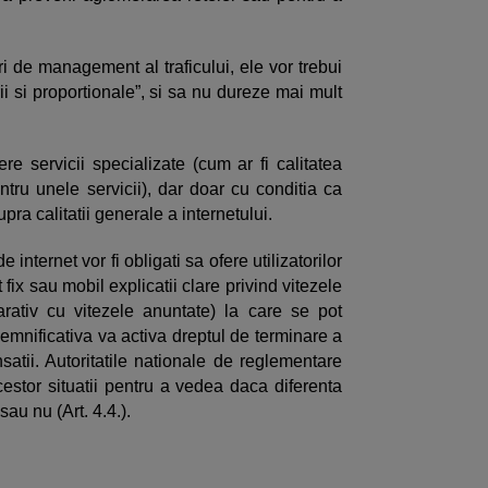
 de management al traficului, ele vor trebui
ii si proportionale”, si sa nu dureze mai mult
re servicii specializate (cum ar fi calitatea
ntru unele servicii), dar doar cu conditia ca
pra calitatii generale a internetului.
e internet vor fi obligati sa ofere utilizatorilor
ix sau mobil explicatii clare privind vitezele
rativ cu vitezele anuntate) la care se pot
 semnificativa va activa dreptul de terminare a
atii. Autoritatile nationale de reglementare
cestor situatii pentru a vedea daca diferenta
sau nu (Art. 4.4.).