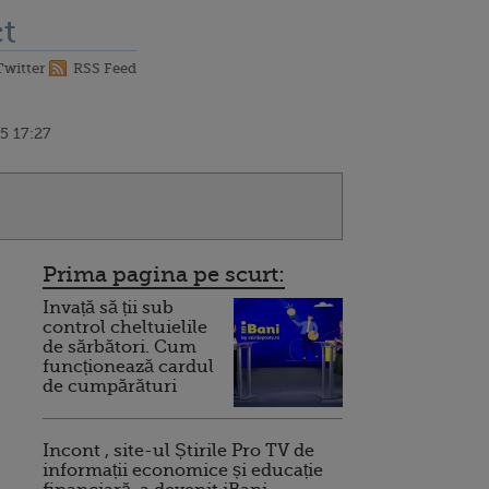
t
Twitter
RSS Feed
5 17:27
Prima pagina pe scurt:
Invață să ții sub
control cheltuielile
de sărbători. Cum
funcționează cardul
de cumpărături
Incont , site-ul Știrile Pro TV de
informații economice și educație