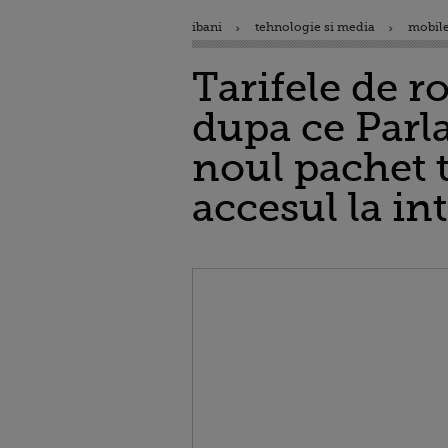
ibani
tehnologie si media
mobile
Tarifele de r
dupa ce Parl
noul pachet t
accesul la in