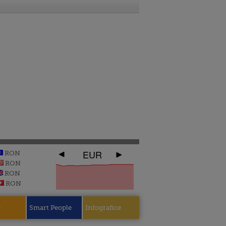
EUR
RON
RON
RON
RON
e
Smart People
Infografice