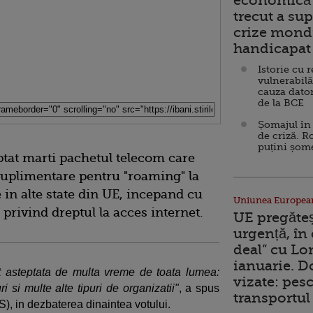
economică 
trecut a sup
crize mondi
handicapat 
Istorie cu 
vulnerabilă
cauza dator
de la BCE
Șomajul în 
de criză. R
puțini șom
tat marti pachetul telecom care
 suplimentare pentru "roaming" la
 in alte state din UE, incepand cu
Uniunea Europea
e privind dreptul la acces internet.
UE pregăte
urgență, în
deal” cu Lo
ianuarie. 
t asteptata de multa vreme de toata lumea:
vizate: pesc
i si multe alte tipuri de organizatii"
, a spus
transportul 
ES), in dezbaterea dinaintea votului.