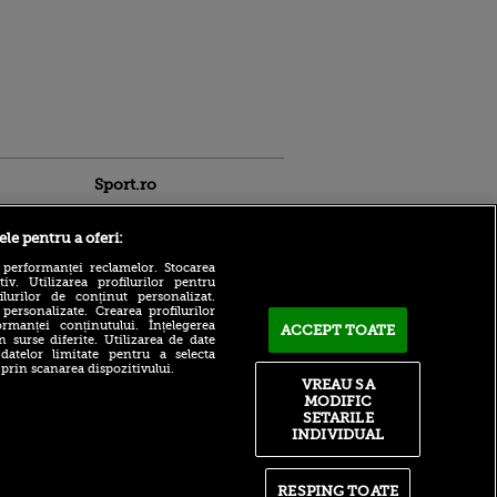
Sport.ro
ele pentru a oferi:
 performanței reclamelor. Stocarea
v. Utilizarea profilurilor pentru
ilurilor de conținut personalizat.
 personalizate. Crearea profilurilor
rmanței conținutului. Înțelegerea
ACCEPT TOATE
n surse diferite. Utilizarea de date
Ce fac nordicii și noi nu
ldau din
 datelor limitate pentru a selecta
putem. Savenco a punctat
 și
 prin scanarea dispozitivului.
marea diferență
 logodnica
VREAU SA
 sunt
MODIFIC
Adrian Mihalcea a
ă criminală
SETARILE
confirmat noul transfer la
INDIVIDUAL
UTA după remiza cu Rapid!
ntru
Anunțul făcut despre starea
ita lui,
lui Alexi Pitu
t tată!
RESPING TOATE