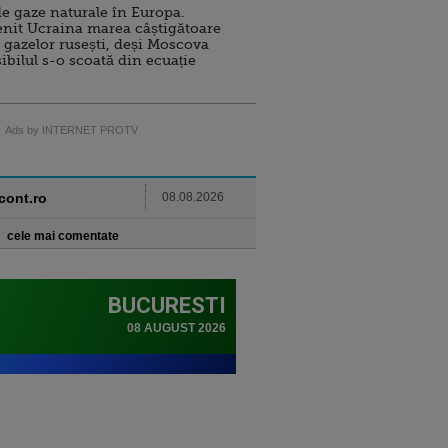
e gaze naturale în Europa.
nit Ucraina marea câștigătoare
 gazelor rusești, deși Moscova
sibilul s-o scoată din ecuație
Ads by INTERNET PROTV
ncont.ro
08.08.2026
cele mai comentate