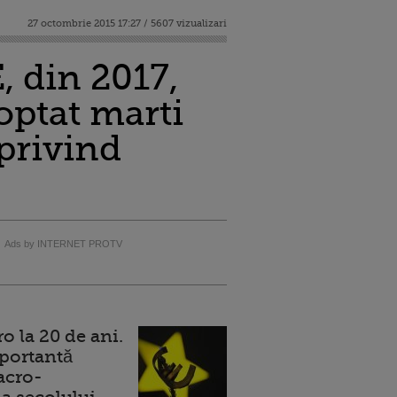
27 octombrie 2015 17:27 / 5607 vizualizari
, din 2017,
ptat marti
 privind
Ads by INTERNET PROTV
 la 20 de ani.
portantă
acro-