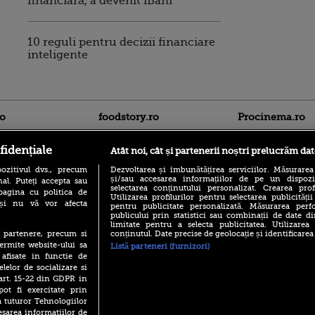
financiară, a devenit iBani
10 reguli pentru decizii financiare
inteligente
ro
foodstory.ro
Procinema.ro
fidențiale
Atât noi, cât și partenerii noștri prelucrăm dat
ozitivul dvs., precum
Dezvoltarea și îmbunătățirea serviciilor. Măsurarea
și/sau accesarea informațiilor de pe un dispoziti
al. Puteți accepta sau
selectarea conținutului personalizat. Crearea prof
pagina cu politica de
Utilizarea profilurilor pentru selectarea publicității
i și nu vă vor afecta
pentru publicitate personalizată. Măsurarea perfo
publicului prin statistici sau combinații de date di
(P) Descoperă Lumea
Nikolaj Coster-Wa
limitate pentru a selecta publicitatea. Utilizarea
Evenimentelor din România
Urzeala Tronurilor
conținutul. Date precise de geolocație și identificarea
te partenere, precum si
cu Transilvania Events!
Annabelle Wallis,
ermite website-ului sa
Listă parteneri (furnizori)
lui Sebastian Stan,
(P) Raku, gaming intens și o
 afisate in functie de
prinși într-o curs
pauză binemeritată cu...
elelor de socializare si
pizza Guseppe
 art. 15-22 din GDPR in
Emoții intense pe
Sebastian Stan! Iub
pot fi exercitate prin
(P) Poți folosi bonurile de
Annabelle, l-a făcu
a tuturor Tehnologiilor
masă pentru a comanda
mâncare acasă? Lista
esarea informatiilor de