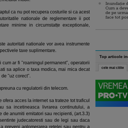
Inundație d
Cum a deve
ptul ca nu pot recupera costurile si ca acest
de pe urma
face tot po
autoritatile nationale de reglementare ii pot
tare minime in circumstatțe exceptionale,
ste autoritati nationale vor avea instrumente
pectivele taxe suplimentare.
Top articole i
i cum ar fi "roamingul permanent", operatorii
cele mai citite
izati sa aplice o taxa modica, mai mica decat
i de "uz corect".
impreuna cu regulatorii din telecom.
fera acces la internet sa trateze tot traficul
 sa incetineasca livrarea continutului, a
e de anumiti emitatori sau recipienti, (art.3.3)
sentinte judecatoresti sau de legi sau daca
 a preveni aglomerarea retelei sau pentru a