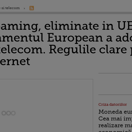
 si telecom
oaming, eliminate in UE
amentul European a ado
elecom. Regulile clare
ternet
Criza datoriilor
Moneda euro
Cea mai im
realizare m