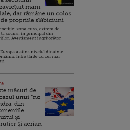
a secolului
raviețuit marii
ale, dar rămâne un colos
de propriile slăbiciuni
repetiție: zona euro, extrem de
 la șocuri, în principal din
iilor. Avertisment îngrijorător
Europa a atins nivelul dinainte
omânia, între țările cu cei mai
eri
na
ște măsuri de
 cazul unui ”no
ndra, din
Domeniile
uitul şi
rutier şi aerian