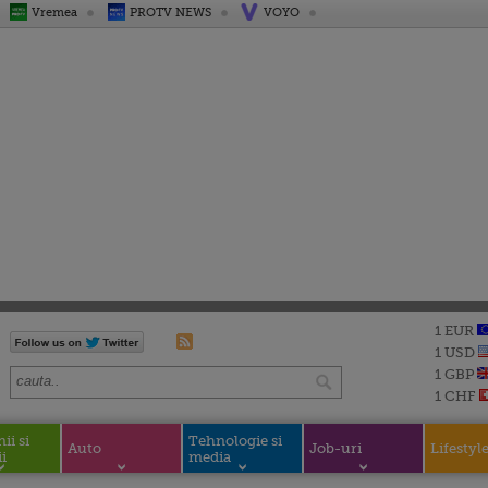
Vremea
PROTV NEWS
VOYO
1 EUR
1 USD
1 GBP
1 CHF
i si
Tehnologie si
Auto
Job-uri
Lifestyl
i
media