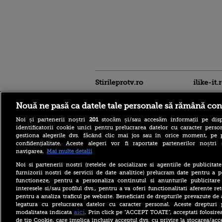
Stirileprotv.ro
ilike-it.
Nouă ne pasă ca datele tale personale să rămână con
Noi și partenerii noștri
201
stocăm și/sau accesăm informații pe disp
identificatorii cookie unici pentru prelucrarea datelor cu caracter person
gestiona alegerile dvs. făcând clic mai jos sau în orice moment, pe 
confidențialitate. Aceste alegeri vor fi raportate partenerilor noștr
Moody’s păstrează ratingul
navigarea.
Mai multe detalii
României în categoria
recomandat investiţiilor”,
Noi si partenerii nostri (retelele de socializare si agentiile de publicita
cu perspectiva negativă.
furnizorii nostri de servicii de date analitice) prelucram date pentru a p
Mesajul lui N. Dan
functioneze, pentru a personaliza continutul si anunturile publicitare
interesele si/sau profilul dvs., pentru a va oferi functionalitati aferente ret
Descoperire senzațională
pentru a analiza traficul pe website. Beneficiati de drepturile prevazute de
lângă Piramida Roșie: Un
legatura cu prelucrarea datelor cu caracter personal. Aceste drepturi 
sistem hidraulic de 4.500
ani ar conține secretul
aici
modalitatea indicata
. Prin click pe “ACCEPT TOATE”, acceptati folosire
construirii piramidelor
de tip Cookie, care implica inclusiv acceptul dvs. cu privire la stocarea/acc