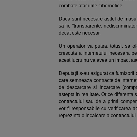
combate atacurile cibernetice.
Daca sunt necesare astfel de masuri
sa fie ”transparente, nediscriminator
decat este necesar.
Un operator va putea, totusi, sa ofe
crescuta a internetului necesara pe
acest lucru nu va avea un impact asu
Deputații s-au asigurat ca furnizorii d
care semneaza contracte de internet f
de descarcare si incarcare (compa
astepta in realitate. Orice diferenta
contractului sau de a primi compens
vor fi responsabile cu verificarea a
reprezinta o incalcare a contractului 