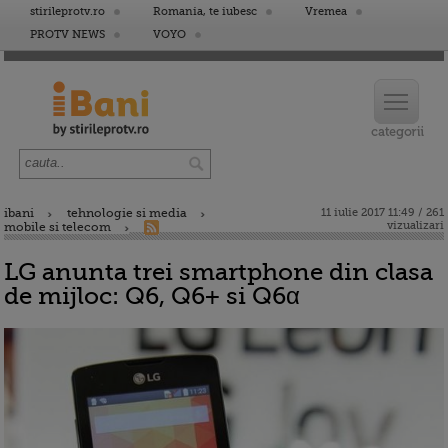
stirileprotv.ro
Romania, te iubesc
Vremea
PROTV NEWS
VOYO
ibani
tehnologie si media
11 iulie 2017 11:49 / 261
vizualizari
mobile si telecom
LG anunta trei smartphone din clasa
de mijloc: Q6, Q6+ si Q6α