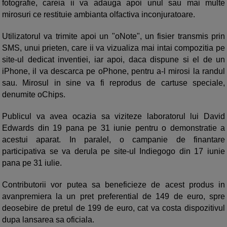
fotografie, careia ii va adauga apoi unul sau mai multe
mirosuri ce restituie ambianta olfactiva inconjuratoare.
Utilizatorul va trimite apoi un "oNote", un fisier transmis prin
SMS, unui prieten, care ii va vizualiza mai intai compozitia pe
site-ul dedicat inventiei, iar apoi, daca dispune si el de un
iPhone, il va descarca pe oPhone, pentru a-l mirosi la randul
sau. Mirosul in sine va fi reprodus de cartuse speciale,
denumite oChips.
Publicul va avea ocazia sa viziteze laboratorul lui David
Edwards din 19 pana pe 31 iunie pentru o demonstratie a
acestui aparat. In paralel, o campanie de finantare
participativa se va derula pe site-ul Indiegogo din 17 iunie
pana pe 31 iulie.
Contributorii vor putea sa beneficieze de acest produs in
avanpremiera la un pret preferential de 149 de euro, spre
deosebire de pretul de 199 de euro, cat va costa dispozitivul
dupa lansarea sa oficiala.