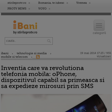
stirileprotv.ro
Romania, te iubesc
Vremea
PROTV NEWS
VOYO
ibani
tehnologie si media
19 mai 2014 17:23 / 955
vizualizari
mobile si telecom
Inventia care va revolutiona
telefonia mobila: oPhone,
dispozitivul capabil sa primeasca si
sa expedieze mirosuri prin SMS