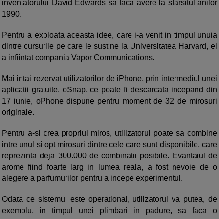
inventatorului David Edwards sa faca avere la sfarsitul anilor
1990.
Pentru a exploata aceasta idee, care i-a venit in timpul unuia
dintre cursurile pe care le sustine la Universitatea Harvard, el
a infiintat compania Vapor Communications.
Mai intai rezervat utilizatorilor de iPhone, prin intermediul unei
aplicatii gratuite, oSnap, ce poate fi descarcata incepand din
17 iunie, oPhone dispune pentru moment de 32 de mirosuri
originale.
Pentru a-si crea propriul miros, utilizatorul poate sa combine
intre unul si opt mirosuri dintre cele care sunt disponibile, care
reprezinta deja 300.000 de combinatii posibile. Evantaiul de
arome fiind foarte larg in lumea reala, a fost nevoie de o
alegere a parfumurilor pentru a incepe experimentul.
Odata ce sistemul este operational, utilizatorul va putea, de
exemplu, in timpul unei plimbari in padure, sa faca o