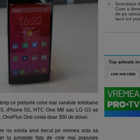
Inundație d
Cum a deve
de pe urma
face tot po
Top articole i
cele mai citite
timp ce preturile celor mai vandute telefoane
 S5, iPhone 5S, HTC One M8 sau LG G3 se
ari, OnePlus One costa doar 300 de dolari.
re nu exista anul trecut pe vremea asta sa
t la jumatate fata de cele mai populare