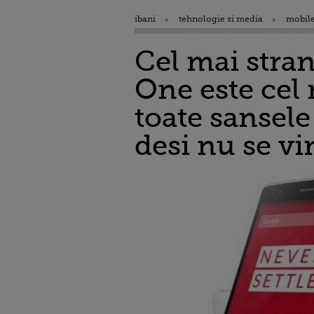
ibani
tehnologie si media
mobile
Cel mai stra
One este cel 
toate sansel
desi nu se v