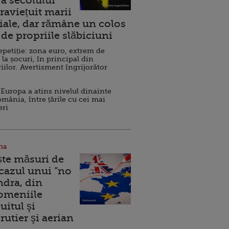
a secolului
raviețuit marii
ale, dar rămâne un colos
de propriile slăbiciuni
repetiție: zona euro, extrem de
 la șocuri, în principal din
iilor. Avertisment îngrijorător
Europa a atins nivelul dinainte
omânia, între țările cu cei mai
eri
na
ște măsuri de
 cazul unui ”no
ndra, din
Domeniile
uitul şi
rutier şi aerian