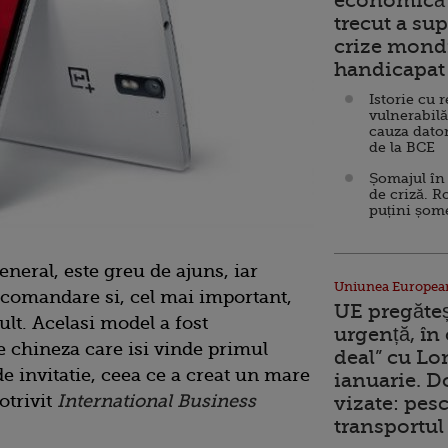
economică 
trecut a sup
crize mondi
handicapat 
Istorie cu 
vulnerabilă
cauza dator
de la BCE
Șomajul în 
de criză. R
puțini șom
general, este greu de ajuns, iar
Uniunea Europea
recomandare si, cel mai important,
UE pregăte
lt. Acelasi model a fost
urgență, în
 chineza care isi vinde primul
deal” cu Lo
e invitatie, ceea ce a creat un mare
ianuarie. 
otrivit
International Business
vizate: pesc
transportul 