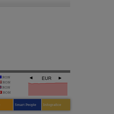
EUR
RON
RON
RON
RON
e
Smart People
Infografice