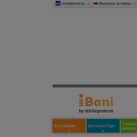
stirileprotv.ro
Romania, te iubesc
Compani
Actualitate
inContul Tau
industri