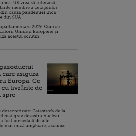
imes: UE vrea să interzică
 țările membre a cetăţenilor
 din cauza pandemiei încă
ve din SUA
roparlamentare 2019: Cum se
cătorii Uniunii Europene și
iza acestui scrutin
 gazoductul
 care asigura
ru Europa. Ce
cu livrările de
i spre
esecretizate: Catastrofa de la
el mai grav dezastru nuclear
 a fost precedată de alte
de mai mică amploare, ascunse