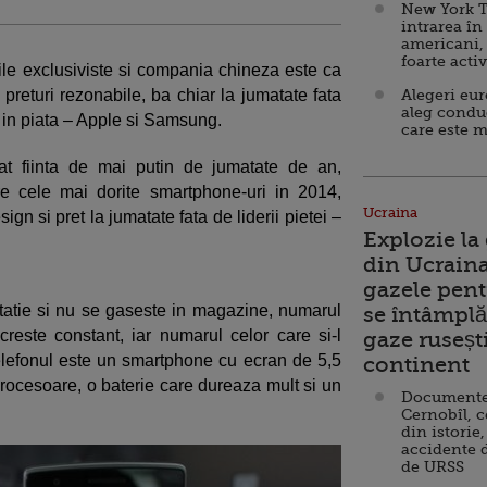
New York T
intrarea în
americani,
foarte acti
ile exclusiviste si compania chineza este ca
preturi rezonabile, ba chiar la jumatate fata
Alegeri eu
aleg condu
a in piata – Apple si Samsung.
care este m
t fiinta de mai putin de jumatate de an,
e cele mai dorite smartphone-uri in 2014,
Ucraina
sign si pret la jumatate fata de liderii pietei –
Explozie la
din Ucraina
gazele pent
tatie si nu se gaseste in magazine, numarul
se întâmplă 
este constant, iar numarul celor care si-l
gaze ruseșt
elefonul este un smartphone cu ecran de 5,5
continent
procesoare, o baterie care dureaza mult si un
Documente d
Cernobîl, c
din istorie,
accidente 
de URSS