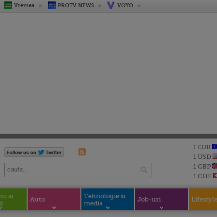
Vremea
PROTV NEWS
VOYO
1 EUR
1 USD
1 GBP
1 CHF
i si
Tehnologie si
Auto
Job-uri
Lifestyl
i
media