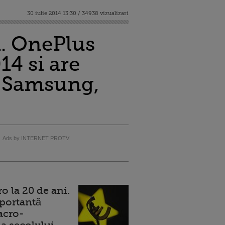
30 iulie 2014 13:30 / 34938 vizualizari
i. OnePlus
14 si are
i Samsung,
O
Ads by INTERNET PROTV
 la 20 de ani.
portantă
acro-