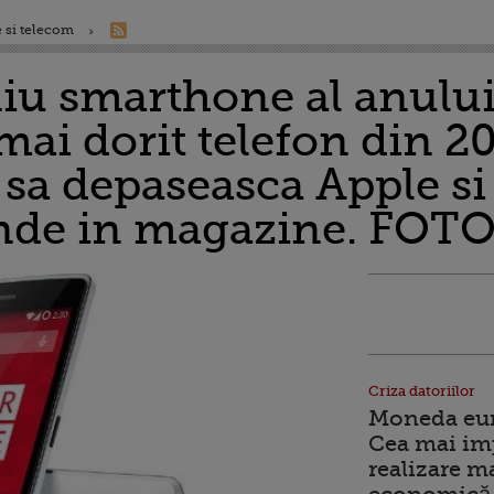
 si telecom
niu smarthone al anulu
mai dorit telefon din 20
e sa depaseasca Apple s
inde in magazine. FOT
Criza datoriilor
Moneda euro
Cea mai im
realizare m