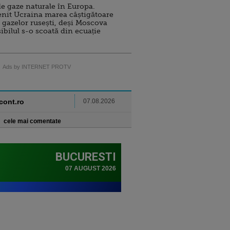
e gaze naturale în Europa.
nit Ucraina marea câștigătoare
 gazelor rusești, deși Moscova
sibilul s-o scoată din ecuație
Ads by INTERNET PROTV
ncont.ro
07.08.2026
cele mai comentate