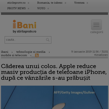
stirileprotv.ro
Romania, te iubesc
Vremea
PROTV NEWS
VOYO
ibani
tehnologie si media
9 ianuarie 2019 11:56 / 31151
vizualizari
mobile si telecom
Căderea unui colos. Apple reduce
masiv producția de telefoane iPhone,
după ce vânzările s-au prăbușit