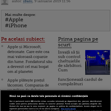
autor:
iBani
, 9 ianuarie 2019 11:56
Mai multe despre:
#Apple
#iPhone
Pe acelasi subiect:
Prima pagina pe
scurt:
Apple și Microsoft,
detronate. Care este cea
Invață să ții
mai valoroasă copanie
sub control
cheltuielile
din lume. Fondatorul său
de sărbători.
a devenit cel mai bogat
Cum
om al planetei
funcționează cardul de
Apple plătește prețul
cumpărături
lăcomiei. Compania de
un trilion de dolari a
pierdut în două luni mai
Nouă ne pasă ca datele tale personale să rămână confidențiale
Incont , site-ul Știrile Pro
mult decât întreaga
Noi și partenerii noștri
201
stocăm și/sau accesăm informații pe dispozitivul dvs., precum identificatorii
TV de informații
cookie unici pentru prelucrarea datelor cu caracter personal. Puteți accepta sau gestiona alegerile dvs.
capitalizare a Facebook
făcând clic mai jos sau în orice moment, pe pagina cu politica de confidențialitate. Aceste alegeri vor fi
economice și educație
raportate partenerilor noștri și nu vă vor afecta navigarea.
Mai multe detalii