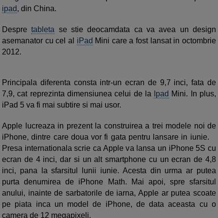
ipad
, din China.
Despre
tableta
se stie deocamdata ca va avea un design
asemanator cu cel al
iPad
Mini care a fost lansat in octombrie
2012.
Principala diferenta consta intr-un ecran de 9,7 inci, fata de
7,9, cat reprezinta dimensiunea celui de la
Ipad
Mini. In plus,
iPad 5 va fi mai subtire si mai usor.
Apple lucreaza in prezent la construirea a trei modele noi de
iPhone, dintre care doua vor fi gata pentru lansare in iunie.
Presa internationala scrie ca Apple va lansa un iPhone 5S cu
ecran de 4 inci, dar si un alt smartphone cu un ecran de 4,8
inci, pana la sfarsitul lunii iunie. Acesta din urma ar putea
purta denumirea de iPhone Math. Mai apoi, spre sfarsitul
anului, inainte de sarbatorile de iarna, Apple ar putea scoate
pe piata inca un model de iPhone, de data aceasta cu o
camera de 12 megapixeli.