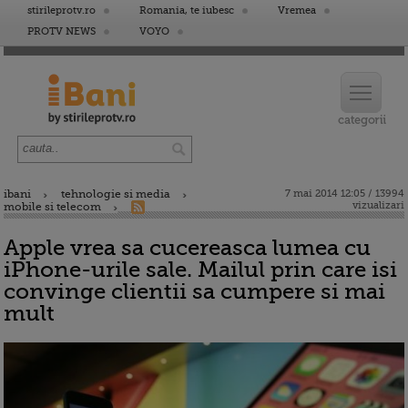
stirileprotv.ro
Romania, te iubesc
Vremea
PROTV NEWS
VOYO
ibani
tehnologie si media
7 mai 2014 12:05 / 13994
vizualizari
mobile si telecom
Apple vrea sa cucereasca lumea cu
iPhone-urile sale. Mailul prin care isi
convinge clientii sa cumpere si mai
mult