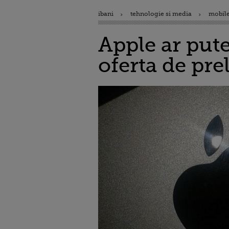
ibani
tehnologie si media
mobile
Apple ar put
oferta de pre