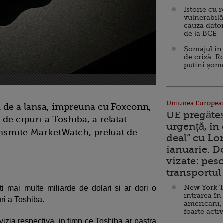
Istorie cu 
vulnerabilă
cauza dator
de la BCE
Șomajul în 
de criză. R
puțini șom
Uniunea Europea
ea de a lansa, impreuna cu Foxconn,
UE pregăte
 de cipuri a Toshiba, a relatat
urgență, în
ansmite MarketWatch, preluat de
deal” cu Lo
ianuarie. 
vizate: pesc
transportul 
New York T
i mai multe miliarde de dolari si ar dori o
intrarea în
uri a Toshiba.
americani,
foarte acti
izia respectiva, in timp ce Toshiba ar pastra