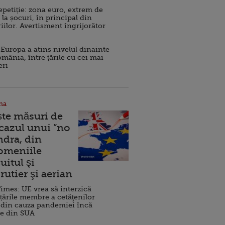
repetiție: zona euro, extrem de
 la șocuri, în principal din
iilor. Avertisment îngrijorător
Europa a atins nivelul dinainte
omânia, între țările cu cei mai
eri
na
ște măsuri de
 cazul unui ”no
ndra, din
Domeniile
uitul şi
rutier şi aerian
imes: UE vrea să interzică
 țările membre a cetăţenilor
 din cauza pandemiei încă
ve din SUA