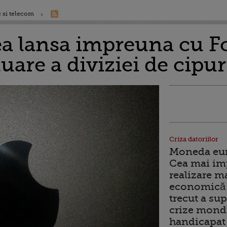
 si telecom
ea lansa impreuna cu 
luare a diviziei de cipu
Criza datoriilor
Moneda euro
Cea mai im
realizare m
economică 
trecut a sup
crize mondi
handicapat 