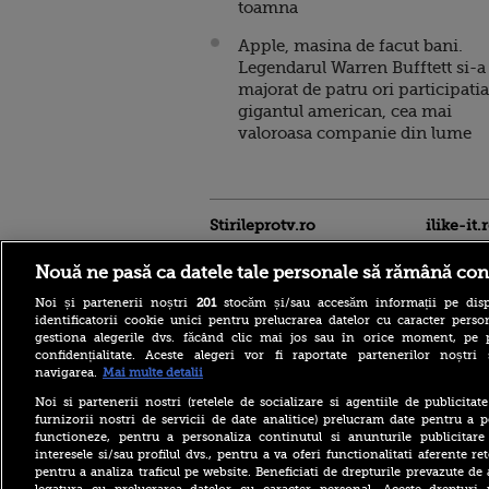
toamna
Apple, masina de facut bani.
Legendarul Warren Bufftett si-a
majorat de patru ori participatia
gigantul american, cea mai
valoroasa companie din lume
Stirileprotv.ro
ilike-it.
Nouă ne pasă ca datele tale personale să rămână con
Noi și partenerii noștri
201
stocăm și/sau accesăm informații pe disp
identificatorii cookie unici pentru prelucrarea datelor cu caracter person
gestiona alegerile dvs. făcând clic mai jos sau în orice moment, pe 
confidențialitate. Aceste alegeri vor fi raportate partenerilor noștr
navigarea.
Mai multe detalii
Noi si partenerii nostri (retelele de socializare si agentiile de publicita
Care este mâncarea
furnizorii nostri de servicii de date analitice) prelucram date pentru a p
preferată a lui Florin
functioneze, pentru a personaliza continutul si anunturile publicitare
Dumitrescu. Juratul
interesele si/sau profilul dvs., pentru a va oferi functionalitati aferente ret
MastrerChef a vorbit despre
pentru a analiza traficul pe website. Beneficiati de drepturile prevazute de
începuturile în bucătărie