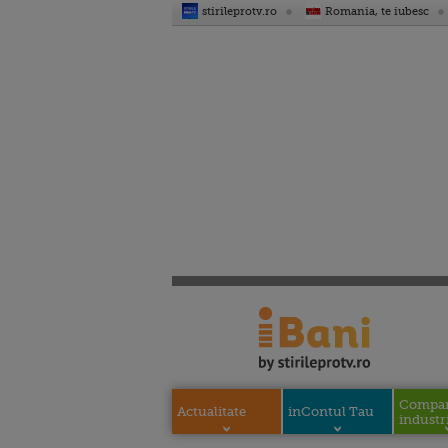
stirileprotv.ro
Romania, te iubesc
Compani
Actualitate
inContul Tau
industri