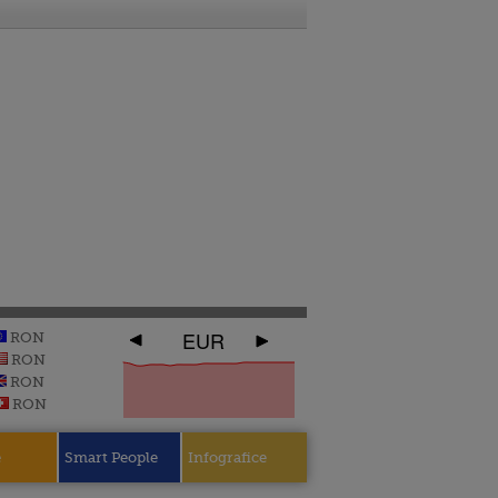
EUR
RON
RON
RON
RON
e
Smart People
Infografice