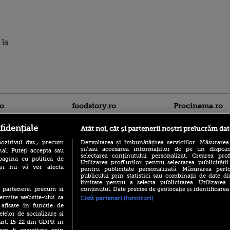
 la
ro
foodstory.ro
Procinema.ro
fidențiale
Atât noi, cât și partenerii noștri prelucrăm dat
ozitivul dvs., precum
Dezvoltarea și îmbunătățirea serviciilor. Măsurarea
și/sau accesarea informațiilor de pe un dispoziti
al. Puteți accepta sau
selectarea conținutului personalizat. Crearea prof
pagina cu politica de
Utilizarea profilurilor pentru selectarea publicității
i și nu vă vor afecta
pentru publicitate personalizată. Măsurarea perfo
publicului prin statistici sau combinații de date di
(P) Descoperă Lumea
limitate pentru a selecta publicitatea. Utilizarea
Banditul zburător,
Evenimentelor din România
conținutul. Date precise de geolocație și identificarea
te partenere, precum si
prolific spărgător
cu Transilvania Events!
ermite website-ului sa
din Canada
Listă parteneri (furnizori)
 afisate in functie de
(P) Raku, gaming intens și o
Nikolaj Coster-Wa
elelor de socializare si
pauză binemeritată cu...
Urzeala Tronurilor
pizza Guseppe
 art. 15-22 din GDPR in
Annabelle Wallis,