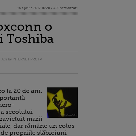
14 aprilie 2017 10:20 / 420 vizualizari
Foxconn o
ri Toshiba
Ads by INTERNET PROTV
 la 20 de ani.
portantă
acro-
a secolului
raviețuit marii
ale, dar rămâne un colos
de propriile slăbiciuni