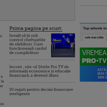
Prima pagina pe scurt:
Top articole i
Invață să ții sub
ru
cele mai citite
control cheltuielile
de sărbători. Cum
funcționează cardul
de cumpărături
Incont , site-ul Știrile Pro TV de
informații economice și educație
financiară, a devenit iBani
 a
 la
re
10 reguli pentru decizii financiare
inteligente
 in