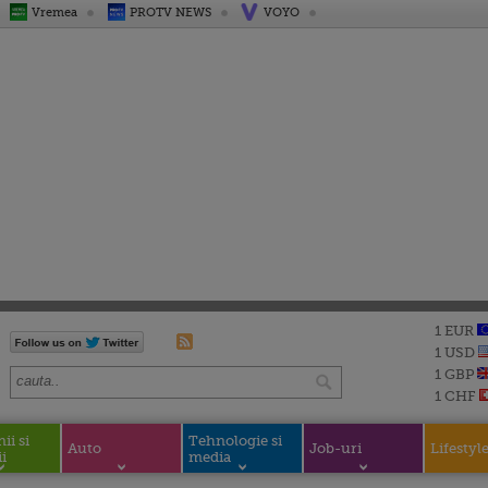
Vremea
PROTV NEWS
VOYO
1 EUR
1 USD
1 GBP
1 CHF
i si
Tehnologie si
Auto
Job-uri
Lifestyl
i
media