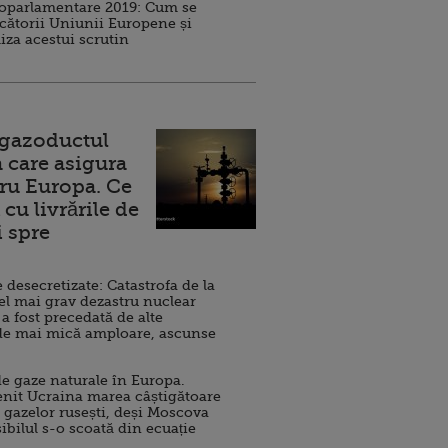
roparlamentare 2019: Cum se
cătorii Uniunii Europene și
iza acestui scrutin
 gazoductul
 care asigura
ru Europa. Ce
cu livrările de
i spre
esecretizate: Catastrofa de la
el mai grav dezastru nuclear
 a fost precedată de alte
de mai mică amploare, ascunse
e gaze naturale în Europa.
nit Ucraina marea câștigătoare
 gazelor rusești, deși Moscova
sibilul s-o scoată din ecuație