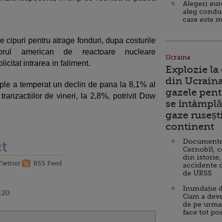
Alegeri eu
aleg condu
care este m
 cipuri pentru atrage fonduri, dupa costurile
orul american de reactoare nucleare
Ucraina
icitat intrarea in faliment.
Explozie la
din Ucraina
Apple a temperat un declin de pana la 8,1% al
gazele pent
tranzactiilor de vineri, la 2,8%, potrivit Dow
se întâmplă 
gaze ruseșt
continent
Documente d
t
Cernobîl, c
din istorie,
Twitter
RSS Feed
accidente 
de URSS
Inundație d
0:20
Cum a deve
de pe urma
face tot po