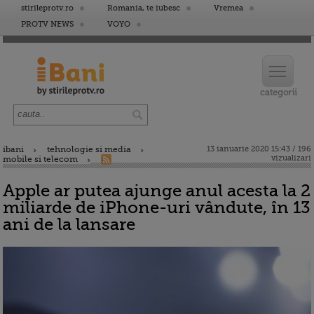
stirileprotv.ro
Romania, te iubesc
Vremea
PROTV NEWS
VOYO
ibani
tehnologie si media
13 ianuarie 2020 15:43 / 196
vizualizari
mobile si telecom
Apple ar putea ajunge anul acesta la 2
miliarde de iPhone-uri vândute, în 13
ani de la lansare