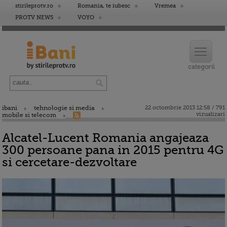
stirileprotv.ro
Romania, te iubesc
Vremea
PROTV NEWS
VOYO
ibani
tehnologie si media
22 octombrie 2013 12:58 / 791
vizualizari
mobile si telecom
Alcatel-Lucent Romania angajeaza
300 persoane pana in 2015 pentru 4G
si cercetare-dezvoltare