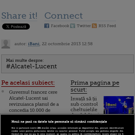
Share it!
Connect
Facebook
Twitter
RSS Feed
autor:
iBani
, 22 octombrie 2013 12:58
Mai multe despre:
#Alcatel-Lucent
Pe acelasi subiect:
Prima pagina pe
scurt:
Guvernul francez cere
Alcatel-Lucent sai
Invață să ții
revizuiasca planul de a
sub control
cheltuielile
concedia 10.000 de
de sărbători.
angajati
Cum
Nouă ne pasă ca datele tale personale să rămână confidențiale
Alcatel-Lucent vrea sa
Noi și partenerii noștri
201
stocăm și/sau accesăm informații pe dispozitivul dvs., precum identificatorii
funcționează cardul de
cookie unici pentru prelucrarea datelor cu caracter personal. Puteți accepta sau gestiona alegerile dvs.
concedieze 10.000 de
făcând clic mai jos sau în orice moment, pe pagina cu politica de confidențialitate. Aceste alegeri vor fi