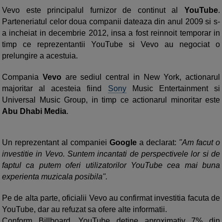
Vevo este principalul furnizor de continut al
YouTube
.
Parteneriatul celor doua companii dateaza din anul 2009 si s-
a incheiat in decembrie 2012, insa a fost reinnoit temporar in
timp ce reprezentantii YouTube si Vevo au negociat o
prelungire a acestuia.
Compania
Vevo
are sediul central in New York, actionarul
majoritar al acesteia fiind
Sony
Music Entertainment si
Universal Music Group, in timp ce actionarul minoritar este
Abu Dhabi Media
.
Un reprezentant al companiei
Google
a declarat:
"Am facut o
investitie in Vevo. Suntem incantati de perspectivele lor si de
faptul ca putem oferi utilizatorilor YouTube cea mai buna
experienta muzicala posibila".
Pe de alta parte, oficialii Vevo au confirmat investitia facuta de
YouTube, dar au refuzat sa ofere alte informatii.
Conform Billboard, YouTube detine aproximativ 7% din