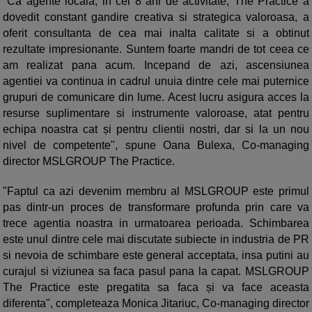
"Ca agente locala, in cei 8 ani de activitate, The Practice a
dovedit constant gandire creativa si strategica valoroasa, a
oferit consultanta de cea mai inalta calitate si a obtinut
rezultate impresionante. Suntem foarte mandri de tot ceea ce
am realizat pana acum. Incepand de azi, ascensiunea
agentiei va continua in cadrul unuia dintre cele mai puternice
grupuri de comunicare din lume. Acest lucru asigura acces la
resurse suplimentare si instrumente valoroase, atat pentru
echipa noastra cat și pentru clientii nostri, dar si la un nou
nivel de competente", spune Oana Bulexa, Co-managing
director MSLGROUP The Practice.
"Faptul ca azi devenim membru al MSLGROUP este primul
pas dintr-un proces de transformare profunda prin care va
trece agentia noastra in urmatoarea perioada. Schimbarea
este unul dintre cele mai discutate subiecte in industria de PR
si nevoia de schimbare este general acceptata, insa putini au
curajul si viziunea sa faca pasul pana la capat. MSLGROUP
The Practice este pregatita sa faca și va face aceasta
diferenta", completeaza Monica Jitariuc, Co-managing director