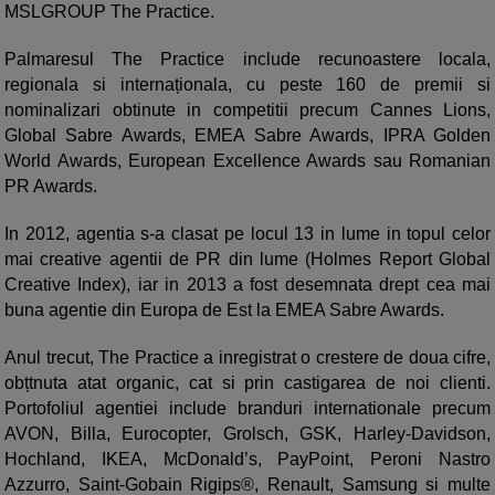
MSLGROUP The Practice.
Palmaresul The Practice include recunoastere locala,
regionala si internaționala, cu peste 160 de premii si
nominalizari obtinute in competitii precum Cannes Lions,
Global Sabre Awards, EMEA Sabre Awards, IPRA Golden
World Awards, European Excellence Awards sau Romanian
PR Awards.
In 2012, agentia s-a clasat pe locul 13 in lume in topul celor
mai creative agentii de PR din lume (Holmes Report Global
Creative Index), iar in 2013 a fost desemnata drept cea mai
buna agentie din Europa de Est la EMEA Sabre Awards.
Anul trecut, The Practice a inregistrat o crestere de doua cifre,
obțtnuta atat organic, cat si prin castigarea de noi clienti.
Portofoliul agentiei include branduri internationale precum
AVON, Billa, Eurocopter, Grolsch, GSK, Harley-Davidson,
Hochland, IKEA, McDonald’s, PayPoint, Peroni Nastro
Azzurro, Saint-Gobain Rigips®, Renault, Samsung si multe