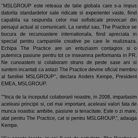
"MSLGROUP este reteaua de talie globala care s-a impus
datorita standardelor sale ridicate si experientei vaste, fiind
capabila sa raspunda celor mai sofisticate provocari din
peisajul actual al comunicarii. La randul sau, The Practice se
bucura de recunoastere internationala, fiind apreciata in
special pentru campaniile creative pe care le realizeaza.
Echipa The Practice are un entuziasm contagios si o
puternica pasiune pentru tot ce inseamna performanta in PR.
Ne cunoastem si colaboram strans de peste sase ani si
suntem incantați ca astazi The Practice devine oficial membru
al familiei MSLGROUP", declara Anders Kempe, President
EMEA, MSLGROUP.
"“Inca de la inceputul colaborarii noastre, in 2008, impartasim
aceleasi principii si, cel mai important, aceleasi valori fata de
munca noastra: ambitie, pasiune si tenacitate. Este o zi mare,
atat pentru The Practice, cat si pentru MSLGROUP.”, adauga
Kempe.