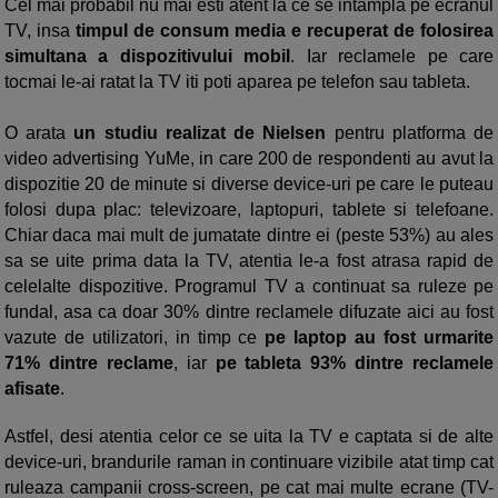
Cel mai probabil nu mai esti atent la ce se intampla pe ecranul
TV, insa
timpul de consum media e recuperat de folosirea
simultana a dispozitivului mobil
. Iar reclamele pe care
tocmai le-ai ratat la TV iti poti aparea pe telefon sau tableta.
O arata
un studiu realizat de Nielsen
pentru platforma de
video advertising YuMe, in care 200 de respondenti au avut la
dispozitie 20 de minute si diverse device-uri pe care le puteau
folosi dupa plac: televizoare, laptopuri, tablete si telefoane.
Chiar daca mai mult de jumatate dintre ei (peste 53%) au ales
sa se uite prima data la TV, atentia le-a fost atrasa rapid de
celelalte dispozitive. Programul TV a continuat sa ruleze pe
fundal, asa ca doar 30% dintre reclamele difuzate aici au fost
vazute de utilizatori, in timp ce
pe laptop au fost urmarite
71% dintre reclame
, iar
pe tableta 93% dintre reclamele
afisate
.
Astfel, desi atentia celor ce se uita la TV e captata si de alte
device-uri, brandurile raman in continuare vizibile atat timp cat
ruleaza campanii cross-screen, pe cat mai multe ecrane (TV-