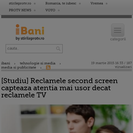
stirileprotv.ro
Romania, te iubesc
Vremea
PROTV NEWS
VOYO
ibani
tehnologie si media
19 martie 2015 16:33 / 187
vizualizari
media si publicitate
[Studiu] Reclamele second screen
capteaza atentia mai usor decat
reclamele TV