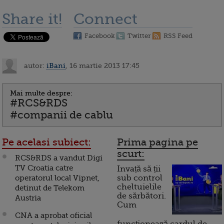
Share it!
Connect
Facebook
Twitter
RSS Feed
autor:
iBani
, 16 martie 2013 17:45
Mai multe despre:
#RCS&RDS
#companii de cablu
Pe acelasi subiect:
Prima pagina pe
scurt:
RCS&RDS a vandut Digi
TV Croatia catre
Invață să ții
operatorul local Vipnet,
sub control
cheltuielile
detinut de Telekom
de sărbători.
Austria
Cum
CNA a aprobat oficial