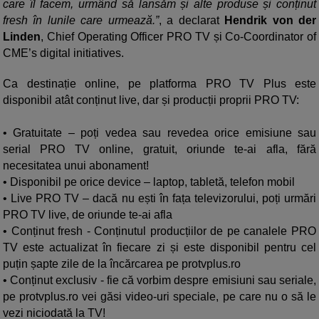
care îl facem, urmând să lansăm și alte produse și conținut
fresh în lunile care urmează.”
, a declarat
Hendrik von der
Linden
, Chief Operating Officer PRO TV și Co-Coordinator of
CME’s digital initiatives.
Ca destinație online, pe platforma PRO TV Plus este
disponibil atât conținut live, dar și producții proprii PRO TV:
• Gratuitate – poți vedea sau revedea orice emisiune sau
serial PRO TV online, gratuit, oriunde te-ai afla, fără
necesitatea unui abonament!
• Disponibil pe orice device – laptop, tabletă, telefon mobil
• Live PRO TV – dacă nu ești în fața televizorului, poți urmări
PRO TV live, de oriunde te-ai afla
• Conținut fresh - Conținutul producțiilor de pe canalele PRO
TV este actualizat în fiecare zi și este disponibil pentru cel
puțin șapte zile de la încărcarea pe protvplus.ro
• Conținut exclusiv - fie că vorbim despre emisiuni sau seriale,
pe protvplus.ro vei găsi video-uri speciale, pe care nu o să le
vezi niciodată la TV!