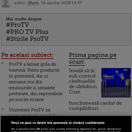
autor:
iBani
, 18 aprilie 2018 14:47
Mai multe despre:
#ProTV
#PRO TV Plus
#Stirile ProTV
Pe acelasi subiect:
Prima pagina pe
scurt:
ProTV a lansat grila de
toamnă. Patru producții
Invață să ții
în premieră, dar și
sub control
cheltuielile
sezoane noi din
de sărbători.
emisiunile și serialele
Cum
preferate, din septembrie
pe micile ecrane
funcționează cardul de
cumpărături
Universul ProTV isi
reuneste toate canalele
sub umbrela PRO. Acasa
Nouă ne pasă ca datele tale personale să rămână confidențiale
Incont , site-ul Știrile Pro
TV, Acasa Gold si
Noi și partenerii noștri
201
stocăm și/sau accesăm informații pe dispozitivul dvs., precum identificatorii
TV de informații
cookie unici pentru prelucrarea datelor cu caracter personal. Puteți accepta sau gestiona alegerile dvs.