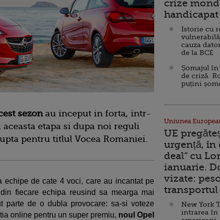
crize mondi
handicapat 
Istorie cu 
vulnerabilă
cauza dator
de la BCE
Șomajul în 
de criză. R
puțini șom
cest sezon
au inceput in forta, intr-
Uniunea Europea
 aceasta etapa si dupa noi reguli
UE pregăte
lupta pentru titlul Vocea Romaniei.
urgență, în
deal” cu Lo
ianuarie. 
vizate: pesc
na echipe de cate 4 voci, care au incantat pe
transportul 
i din fiecare echipa reusind sa mearga mai
 parte de o dubla provocare: sa-si voteze
New York T
intrarea în
etitia online pentru un super premiu,
noul Opel