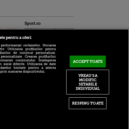
Sport.ro
ele pentru a oferi:
 performanței reclamelor. Stocarea
v. Utilizarea profilurilor pentru
ilurilor de conținut personalizat.
 personalizate. Crearea profilurilor
rmanței conținutului. Înțelegerea
ACCEPT TOATE
n surse diferite. Utilizarea de date
Ștefan Bană a plecat de la
ntru
 datelor limitate pentru a selecta
Universitatea Craiova!
ita lui,
 prin scanarea dispozitivului.
Decizia luată de Camera
t tată!
VREAU SA
Națională pentru
MODIFIC
Soluționarea Litigiilor
, Adela
SETARILE
rol
Tensiuni la Barcelona!
INDIVIDUAL
V
Hansi Flick, înfuriat la
culme de starul catalanilor
pă o
n film, Sir
RESPING TOATE
Antonio Folha a făcut
se
anunțul înainte de CFR Cluj
n muzică
- Tromso