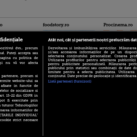
ro
foodstory.ro
Procinema.ro
fidențiale
Atât noi, cât și partenerii noștri prelucrăm dat
ozitivul dvs., precum
Dezvoltarea și îmbunătățirea serviciilor. Măsurarea
și/sau accesarea informațiilor de pe un dispoziti
al. Puteți accepta sau
selectarea conținutului personalizat. Crearea prof
pagina cu politica de
Utilizarea profilurilor pentru selectarea publicității
i și nu vă vor afecta
pentru publicitate personalizată. Măsurarea perfo
publicului prin statistici sau combinații de date di
(P) Descoperă Lumea
Emoții intense pe
limitate pentru a selecta publicitatea. Utilizarea
Evenimentelor din România
Sebastian Stan! Iub
conținutul. Date precise de geolocație și identificarea
te partenere, precum si
cu Transilvania Events!
Annabelle, l-a făcu
ermite website-ului sa
Listă parteneri (furnizori)
(P) Raku, gaming intens și o
 afisate in functie de
Din 14 septembrie
pauză binemeritată cu...
elelor de socializare si
Popescu revine în 
pizza Guseppe
 art. 15-22 din GDPR in
principal la Pro T
pot fi exercitate prin
(P) Poți folosi bonurile de
La 88 de ani și du
a tuturor Tehnologiilor
masă pentru a comanda
carieră fabuloasă î
mâncare acasă? Lista
esarea informatiilor de
Anthony Hopkins 
aplicațiilor care le acceptă
SETARILE INDIVIDUAL”
lansează oficial î
cookie strict necesare