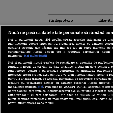
Stirileprotv.ro
ilike-it.
Nouă ne pasă ca datele tale personale să rămână con
Noi și partenerii noștri
201
stocăm și/sau accesăm informații pe disp
identificatorii cookie unici pentru prelucrarea datelor cu caracter person
gestiona alegerile dvs. făcând clic mai jos sau în orice moment, pe 
confidențialitate. Aceste alegeri vor fi raportate partenerilor noștr
VIDEO. Liderul senatorilor
navigarea.
Mai multe detalii
PSD, Daniel Zamfir, către
”colegii neomarxiști” din
Noi si partenerii nostri (retelele de socializare si agentiile de publicita
USR: ”Oamenii sunt înaintea
furnizorii nostri de servicii de date analitice) prelucram date pentru a p
păsărelelor!”
functioneze, pentru a personaliza continutul si anunturile publicitare
interesele si/sau profilul dvs., pentru a va oferi functionalitati aferente ret
Cod galben de inundaţii pe
pentru a analiza traficul pe website. Beneficiati de drepturile prevazute de
râuri din zece bazine
hidrografice, până vineri
legatura cu prelucrarea datelor cu caracter personal. Aceste drepturi 
dimineaţa. Avertismentul
aici
modalitatea indicata
. Prin click pe “ACCEPT TOATE”, acceptati folosire
hidrologilor
de tip Cookie, care implica inclusiv acceptul dvs. cu privire la stocarea/acc
catre Vendor-ii cu care colaboram. Prin click pe “VREAU SA MODIFIC 
„Nu am încredere în el”.
puteti schimba preferintele in mod individual, mai putin cele legate de 
Premierul Canadei l-a
pentru functionarea website-ului.
criticat dur pe Gianni
Infantino, după
controversele de la FIFA