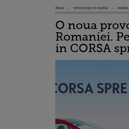
ibani
tehnologie si media
media 
O noua provo
Romaniei. Pe
in CORSA spr