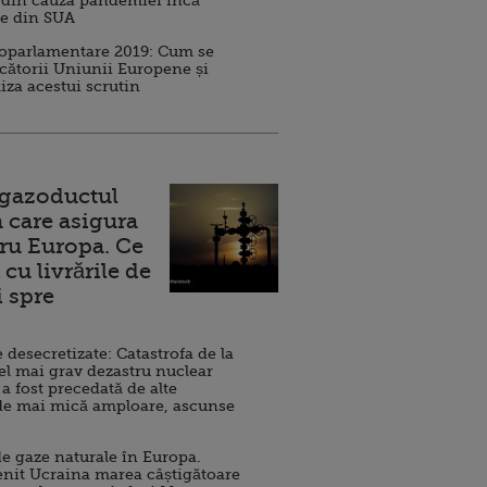
 din cauza pandemiei încă
ve din SUA
roparlamentare 2019: Cum se
cătorii Uniunii Europene și
iza acestui scrutin
 gazoductul
 care asigura
ru Europa. Ce
cu livrările de
i spre
esecretizate: Catastrofa de la
el mai grav dezastru nuclear
 a fost precedată de alte
de mai mică amploare, ascunse
e gaze naturale în Europa.
nit Ucraina marea câștigătoare