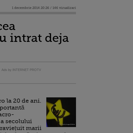
1 decembrie 2014 20:26 / 146 vizualizari
cea
 intrat deja
Ads by INTERNET PROTV
 la 20 de ani.
portantă
acro-
a secolului
raviețuit marii