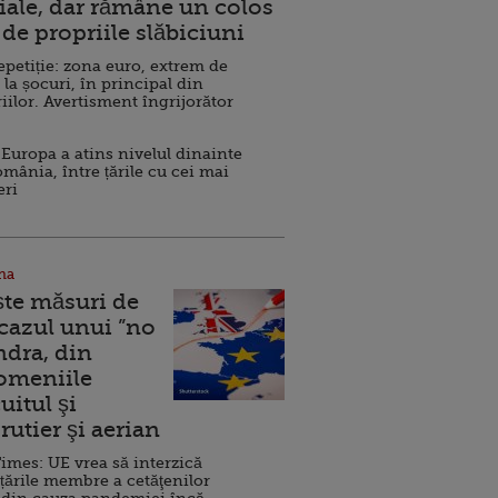
ale, dar rămâne un colos
de propriile slăbiciuni
repetiție: zona euro, extrem de
 la șocuri, în principal din
iilor. Avertisment îngrijorător
Europa a atins nivelul dinainte
omânia, între țările cu cei mai
eri
na
ște măsuri de
 cazul unui ”no
ndra, din
Domeniile
uitul şi
rutier şi aerian
imes: UE vrea să interzică
 țările membre a cetăţenilor