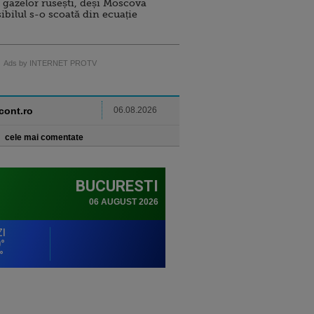
 gazelor rusești, deși Moscova
sibilul s-o scoată din ecuație
Ads by INTERNET PROTV
ncont.ro
06.08.2026
cele mai comentate