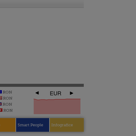
EUR
RON
RON
RON
RON
e
Smart People
Infografice