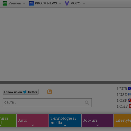
Vremea
PROTV NEWS
VOYO
1 EUR
1 USD
1 GBP
1 CHF
i si
Tehnologie si
Auto
Job-uri
Lifestyl
i
media