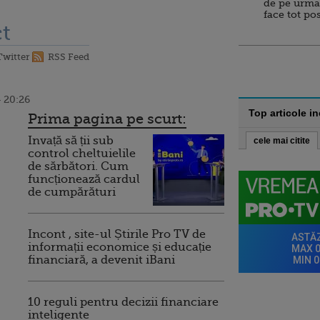
de pe urma
face tot po
t
Twitter
RSS Feed
 20:26
Top articole i
Prima pagina pe scurt:
Invață să ții sub
cele mai citite
control cheltuielile
de sărbători. Cum
funcționează cardul
de cumpărături
Incont , site-ul Știrile Pro TV de
informații economice și educație
financiară, a devenit iBani
10 reguli pentru decizii financiare
inteligente