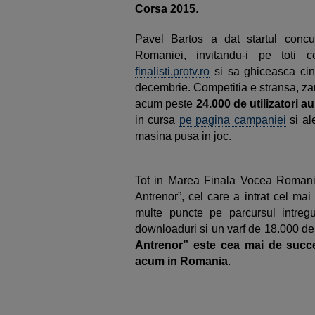
Corsa 2015
.
Pavel Bartos a dat startul conc
Romaniei, invitandu-i pe toti 
finalisti.protv.ro
si sa ghiceasca cin
decembrie. Competitia e stransa, za
acum peste
24.000 de utilizatori 
in cursa
pe pagina campaniei
si al
masina pusa in joc.
Tot in Marea Finala Vocea Romaniei 
Antrenor”, cel care a intrat cel mai
multe puncte pe parcursul intre
downloaduri si un varf de 18.000 de ut
Antrenor” este cea mai de succ
acum in Romania
.