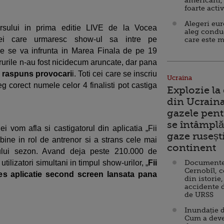
americani,
foarte acti
Alegeri eu
ursului in prima editie LIVE de la Vocea
aleg condu
cei care urmaresc show-ul sa intre pe
care este m
e se va infrunta in Marea Finala de pe 19
rurile n-au fost nicidecum aruncate, dar pana
au raspuns provocari
i. Toti cei care se inscriu
Ucraina
eg corect numele celor 4 finalisti pot castiga
Explozie la
din Ucraina
gazele pent
se întâmplă 
vom afla si castigatorul din aplicatia „Fii
gaze ruseșt
 bine in rol de antrenor si a strans cele mai
continent
gului sezon. Avand deja peste 210.000 de
ilizatori simultani in timpul show-urilor, „
Fii
Documente d
Cernobîl, c
es aplicatie second screen lansata pana
din istorie,
accidente 
de URSS
Inundație d
Cum a deve