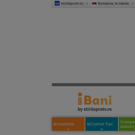
stirileprotv.ro
Romania, te iubesc
Compani
Actualitate
inContul Tau
industri