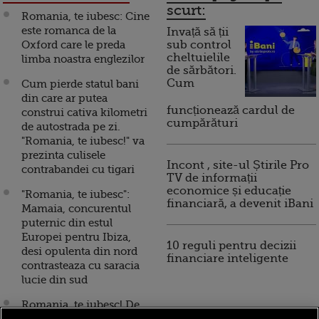
scurt:
Romania, te iubesc: Cine
este romanca de la
Invață să ții
Oxford care le preda
sub control
cheltuielile
limba noastra englezilor
de sărbători.
Cum
Cum pierde statul bani
din care ar putea
funcționează cardul de
construi cativa kilometri
cumpărături
de autostrada pe zi.
"Romania, te iubesc!" va
prezinta culisele
Incont , site-ul Știrile Pro
contrabandei cu tigari
TV de informații
economice și educație
"Romania, te iubesc":
financiară, a devenit iBani
Mamaia, concurentul
puternic din estul
Europei pentru Ibiza,
10 reguli pentru decizii
desi opulenta din nord
financiare inteligente
contrasteaza cu saracia
lucie din sud
Romania, te iubesc! De
ce avem un sistem