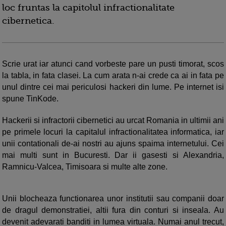
loc fruntas la capitolul infractionalitate
cibernetica.
Scrie urat iar atunci cand vorbeste pare un pusti timorat, scos
la tabla, in fata clasei. La cum arata n-ai crede ca ai in fata pe
unul dintre cei mai periculosi hackeri din lume. Pe internet isi
spune TinKode.
Hackerii si infractorii cibernetici au urcat Romania in ultimii ani
pe primele locuri la capitalul infractionalitatea informatica, iar
unii contationali de-ai nostri au ajuns spaima internetului. Cei
mai multi sunt in Bucuresti. Dar ii gasesti si Alexandria,
Ramnicu-Valcea, Timisoara si multe alte zone.
Unii blocheaza functionarea unor institutii sau companii doar
de dragul demonstratiei, altii fura din conturi si inseala. Au
devenit adevarati banditi in lumea virtuala. Numai anul trecut,