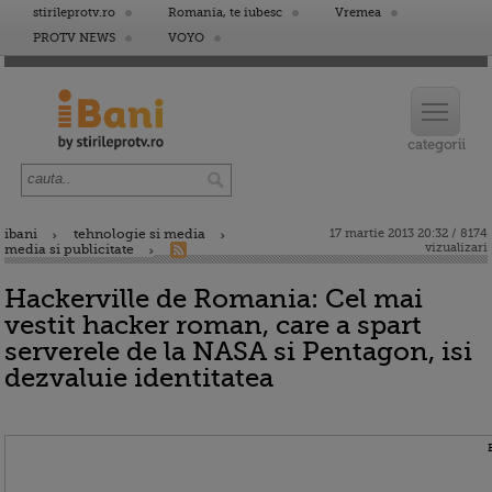
stirileprotv.ro
Romania, te iubesc
Vremea
PROTV NEWS
VOYO
ibani
tehnologie si media
17 martie 2013 20:32 / 8174
vizualizari
media si publicitate
Hackerville de Romania: Cel mai
vestit hacker roman, care a spart
serverele de la NASA si Pentagon, isi
dezvaluie identitatea