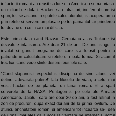
infractorii romani au reusit sa fure din America o suma uriasa:
un miliard de dolari. Hackeri sau infractori, indiferent cum isi
spun, toti se ascund in spatele calculatorului, isi acopera urma
prin retele si servere amplasate pe tot pamantul iar prinderea
lor devine din ce in ce mai dificila.
Este prima data cand Razvan Cernaianu alias Tinkode isi
dezvaluie infatisarea. Are doar 21 de ani. De unul singur a
invatat si gandit programe de care s-a folosit pentru a
patrunde in calculatoare si retele din toata lumea. Si acum il
trec fiori cand vede stirile despre reusitele sale.
"Cand stapanesti respectul si disciplina de sine, atunci vei
detine, adevarata putere!" Iata filosofia de viata, a celui mai
vestit hacker de pe planeta, un tanar roman. El a spart
serverele de la NASA, Pentagon si pe cele ale Armatei
Americane. Baiatul, care are doar 20 de ani, a fost retinut in
zori de procurori, dupa exact doi ani de la prima lovitura. De
atunci, anchetatorii romani si americani tot incearca sa-i dea
de urma, mai ales ca a scos la vanzare pe internet si softul