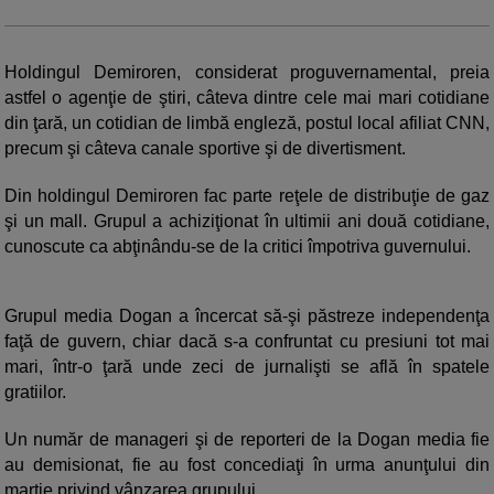
Holdingul Demiroren, considerat proguvernamental, preia
astfel o agenţie de ştiri, câteva dintre cele mai mari cotidiane
din ţară, un cotidian de limbă engleză, postul local afiliat CNN,
precum şi câteva canale sportive şi de divertisment.
Din holdingul Demiroren fac parte reţele de distribuţie de gaz
şi un mall. Grupul a achiziţionat în ultimii ani două cotidiane,
cunoscute ca abţinându-se de la critici împotriva guvernului.
Grupul media Dogan a încercat să-şi păstreze independenţa
faţă de guvern, chiar dacă s-a confruntat cu presiuni tot mai
mari, într-o ţară unde zeci de jurnalişti se află în spatele
gratiilor.
Un număr de manageri şi de reporteri de la Dogan media fie
au demisionat, fie au fost concediaţi în urma anunţului din
martie privind vânzarea grupului.