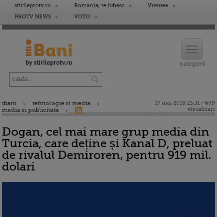
stirileprotv.ro
Romania, te iubesc
Vremea
PROTV NEWS
VOYO
ibani
tehnologie si media
17 mai 2018 23:31 / 699
vizualizari
media si publicitate
Dogan, cel mai mare grup media din
Turcia, care deține și Kanal D, preluat
de rivalul Demiroren, pentru 919 mil.
dolari