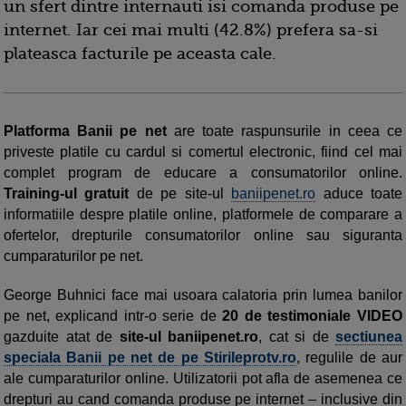
un sfert dintre internauti isi comanda produse pe
internet. Iar cei mai multi (42.8%) prefera sa-si
plateasca facturile pe aceasta cale.
Platforma Banii pe net
are toate raspunsurile in ceea ce
priveste platile cu cardul si comertul electronic, fiind cel mai
complet program de educare a consumatorilor online.
Training-ul gratuit
de pe site-ul
baniipenet.ro
aduce toate
informatiile despre platile online, platformele de comparare a
ofertelor, drepturile consumatorilor online sau siguranta
cumparaturilor pe net.
George Buhnici face mai usoara calatoria prin lumea banilor
pe net, explicand intr-o serie de
20 de testimoniale VIDEO
gazduite atat de
site-ul baniipenet.ro
, cat si de
sectiunea
speciala Banii pe net de pe Stirileprotv.ro
, regulile de aur
ale cumparaturilor online. Utilizatorii pot afla de asemenea ce
drepturi au cand comanda produse pe internet – inclusive din