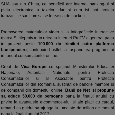
SUA sau din China, ce beneficii are internet banking-ul si
plata electronica a taxelor, dar si cum isi pot proteja
tranzactiile sau cum sa se fereasca de hackeri.
Promovarea materialelor video si a infograficele interactive
marca Stirileprotv.ro in reteaua Internet ProTV a generat pana
in prezent peste
100.000 de trimiteri catre platforma
baniipenet.ro
, contribuind astfel la raspandirea programului
in randul consumatorilor online.
Creat de
Visa Europe
cu sprijinul Ministerului Educatiei
Naționale, Autoritatii Nationale pentru Protectia
Consumatorilor si al Asociatiei pentru Protectia
Consumatorilor din Romania, sustinut de bancile membre si
de companii din domeniul online,
Banii pe Net isi propune
sa educe 50.000 de persoane
pana la finalul anului cu
privire la avantajele e-commerce-ului si ale platii cu cardul,
urmand ca ghidul sa ajunga la jumatate de milion de romani
pana la finalul anului 2017.