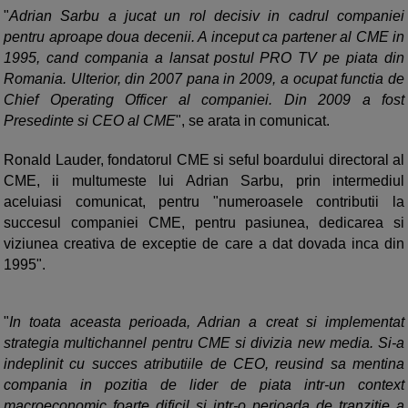
"
Adrian Sarbu a jucat un rol decisiv in cadrul companiei
pentru aproape doua decenii. A inceput ca partener al CME in
1995, cand compania a lansat postul PRO TV pe piata din
Romania. Ulterior, din 2007 pana in 2009, a ocupat functia de
Chief Operating Officer al companiei. Din 2009 a fost
Presedinte si CEO al CME
", se arata in comunicat.
Ronald Lauder, fondatorul CME si seful boardului directoral al
CME, ii multumeste lui Adrian Sarbu, prin intermediul
aceluiasi comunicat, pentru "numeroasele contributii la
succesul companiei CME, pentru pasiunea, dedicarea si
viziunea creativa de exceptie de care a dat dovada inca din
1995".
"
In toata aceasta perioada, Adrian a creat si implementat
strategia multichannel pentru CME si divizia new media. Si-a
indeplinit cu succes atributiile de CEO, reusind sa mentina
compania in pozitia de lider de piata intr-un context
macroeconomic foarte dificil si intr-o perioada de tranzitie a