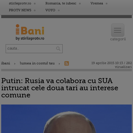
stirileprotv.ro
Romania, te iubesc
Vremea
PROTV NEWS
VOYO
ibani
lumea in contul tau
19 aprilie 2015 10:13 / 282
vizualizari
Putin: Rusia va colabora cu SUA
intrucat cele doua tari au interese
comune