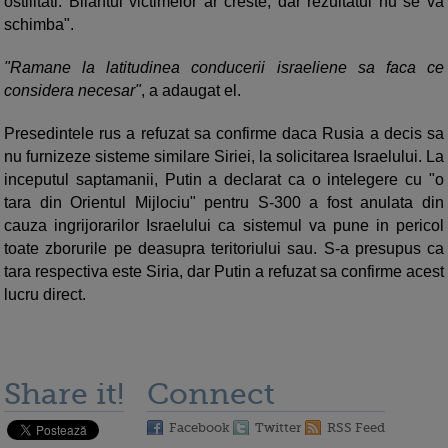
ostilitati. Bilantul victimelor ar creste, dar rezultatul nu se va
schimba".
"Ramane la latitudinea conducerii israeliene sa faca ce
considera necesar"
, a adaugat el.
Presedintele rus a refuzat sa confirme daca Rusia a decis sa
nu furnizeze sisteme similare Siriei, la solicitarea Israelului. La
inceputul saptamanii, Putin a declarat ca o intelegere cu "o
tara din Orientul Mijlociu" pentru S-300 a fost anulata din
cauza ingrijorarilor Israelului ca sistemul va pune in pericol
toate zborurile pe deasupra teritoriului sau. S-a presupus ca
tara respectiva este Siria, dar Putin a refuzat sa confirme acest
lucru direct.
Share it!
Connect
Facebook
Twitter
RSS Feed