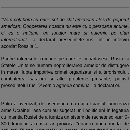
"Vom colabora cu orice sef de stat american ales de poporul
american. Cooperarea noastra nu este cu o persoana anume,
ci cu o natiune, un jucator mare si puternic pe plan
international
", a declarat presedintele rus, intr-un interviu
acordat Rossiia 1.
Printre interesele comune pe care le impartasesc Rusia si
Statele Unite se numara neproliferarea armelor de distrugere
in masa, lupta impotriva crimei organizate si a terorismului,
combaterea saraciei si alte probleme presante, potrivit
presedintelui rus.
"Avem o agenda comuna
", a declarat el.
Putin a avertizat, de asemenea, ca daca Israelul furnizeaza
arme Ucrainei, asa cum au sugerat unii politicieni in legatura
cu intentia Rusiei de a furniza un sistem de rachete sol-aer S-
300 Iranului, aceasta ar provoca "doar o noua runda de