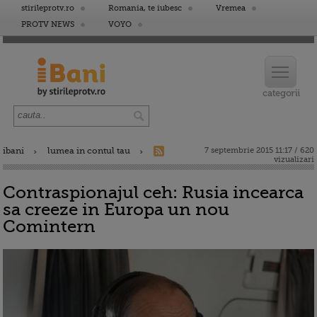
stirileprotv.ro
Romania, te iubesc
Vremea
PROTV NEWS
VOYO
ibani
lumea in contul tau
7 septembrie 2015 11:17 / 620
vizualizari
Contraspionajul ceh: Rusia incearca
sa creeze in Europa un nou
Comintern