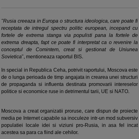
"Rusia creeaza in Europa o structura ideologica, care poate fi
receptata de intregul spectru politic european, incepand cu
fortele de extrema stanga via populisti pana la fortele de
extrema dreapta, fapt ce poate fi interpretat ca o revenire la
conceptul de Comintern, creat si gestionat de Uniunea
Sovietica
", mentioneaza raportul BIS.
In special in Republica Ceha, potrivit raportului, Moscova este
de o lunga perioada de timp angajata in crearea unei structuri
de propaganda si influenta destinata promovarii intereselor
politice si economice ruse in detrimentul tarii, UE si NATO.
Moscova a creat organizatii proruse, care dispun de proiecte
media pe Internet capabile sa inoculeze intr-un mod subversiv
populatiei locale idei si viziuni pro-Rusia, in asa fel incat
acestea sa para ca fiind ale cehilor.