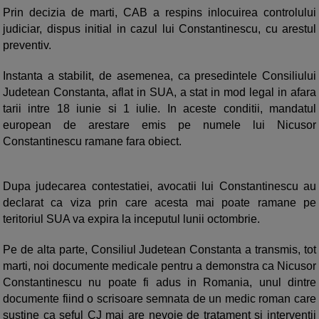
Prin decizia de marti, CAB a respins inlocuirea controlului
judiciar, dispus initial in cazul lui Constantinescu, cu arestul
preventiv.
Instanta a stabilit, de asemenea, ca presedintele Consiliului
Judetean Constanta, aflat in SUA, a stat in mod legal in afara
tarii intre 18 iunie si 1 iulie. In aceste conditii, mandatul
european de arestare emis pe numele lui Nicusor
Constantinescu ramane fara obiect.
Dupa judecarea contestatiei, avocatii lui Constantinescu au
declarat ca viza prin care acesta mai poate ramane pe
teritoriul SUA va expira la inceputul lunii octombrie.
Pe de alta parte, Consiliul Judetean Constanta a transmis, tot
marti, noi documente medicale pentru a demonstra ca Nicusor
Constantinescu nu poate fi adus in Romania, unul dintre
documente fiind o scrisoare semnata de un medic roman care
sustine ca seful CJ mai are nevoie de tratament si interventii