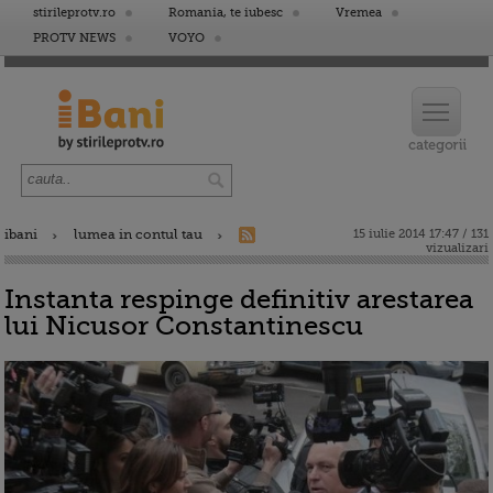
stirileprotv.ro
Romania, te iubesc
Vremea
PROTV NEWS
VOYO
ibani
lumea in contul tau
15 iulie 2014 17:47 / 131
vizualizari
Instanta respinge definitiv arestarea
lui Nicusor Constantinescu