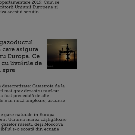
roparlamentare 2019: Cum se
cătorii Uniunii Europene și
iza acestui scrutin
 gazoductul
 care asigura
ru Europa. Ce
cu livrările de
i spre
esecretizate: Catastrofa de la
el mai grav dezastru nuclear
 a fost precedată de alte
de mai mică amploare, ascunse
e gaze naturale în Europa.
nit Ucraina marea câștigătoare
 gazelor rusești, deși Moscova
sibilul s-o scoată din ecuație