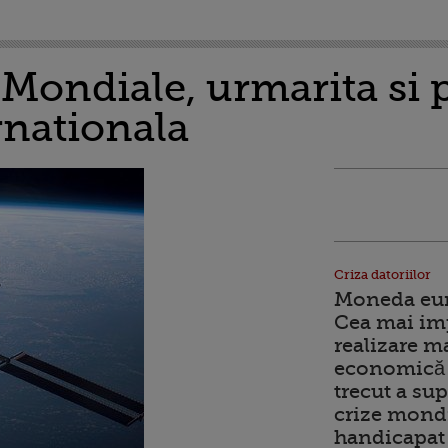
Mondiale, urmarita si p
rnationala
Criza datoriilor
Moneda euro
Cea mai im
realizare m
economică 
trecut a sup
crize mondi
handicapat 