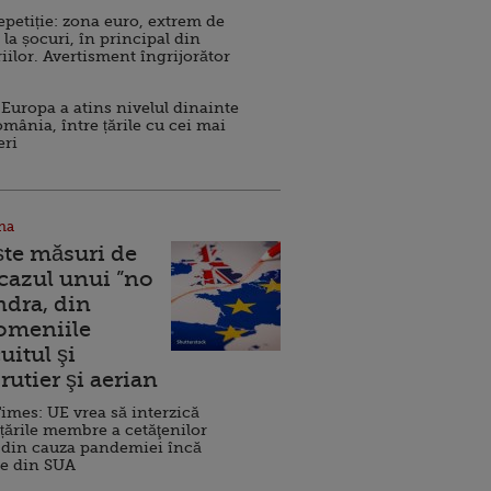
repetiție: zona euro, extrem de
 la șocuri, în principal din
iilor. Avertisment îngrijorător
Europa a atins nivelul dinainte
omânia, între țările cu cei mai
eri
na
ște măsuri de
 cazul unui ”no
ndra, din
Domeniile
uitul şi
rutier şi aerian
imes: UE vrea să interzică
 țările membre a cetăţenilor
 din cauza pandemiei încă
ve din SUA