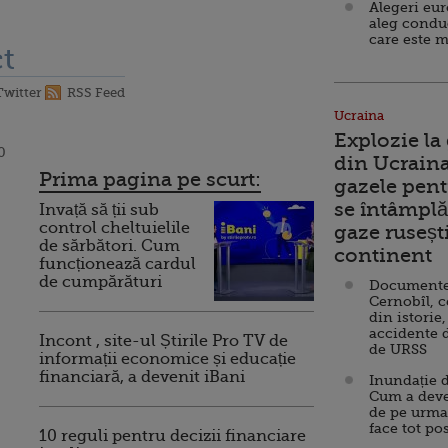
Alegeri eu
aleg condu
care este m
t
Twitter
RSS Feed
Ucraina
Explozie la
0
din Ucraina
Prima pagina pe scurt:
gazele pent
se întâmplă 
Invață să ții sub
control cheltuielile
gaze ruseșt
de sărbători. Cum
continent
funcționează cardul
de cumpărături
Documente d
Cernobîl, c
din istorie,
accidente 
Incont , site-ul Știrile Pro TV de
de URSS
informații economice și educație
financiară, a devenit iBani
Inundație d
Cum a deve
de pe urma
face tot po
10 reguli pentru decizii financiare