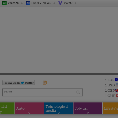
Vremea
PROTV NEWS
VOYO
1 EUR
1 USD
1 GBP
1 CHF
i si
Tehnologie si
Auto
Job-uri
Lifestyl
i
media