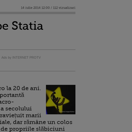
14 iulie 2014 12:00 / 112 vizualizari
e Statia
Ads by INTERNET PROTV
 la 20 de ani.
portantă
acro-
a secolului
raviețuit marii
ale, dar rămâne un colos
de propriile slăbiciuni