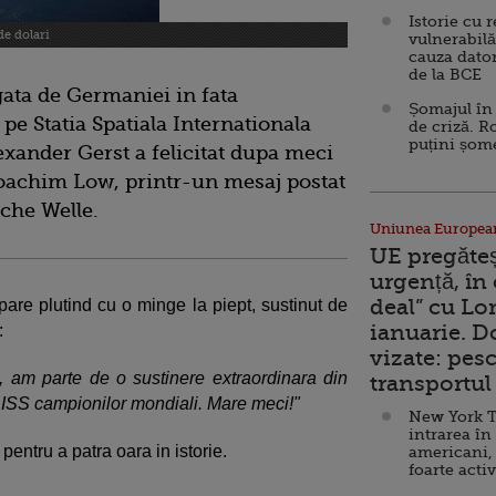
Istorie cu 
de dolari
vulnerabilă
cauza dator
de la BCE
gata de Germaniei in fata
Șomajul în 
 pe Statia Spatiala Internationala
de criză. R
puțini șom
exander Gerst a felicitat dupa meci
Joachim Low, printr-un mesaj postat
che Welle.
Uniunea Europea
UE pregăte
urgență, în
deal” cu Lo
apare plutind cu o minge la piept, sustinut de
ianuarie. 
:
vizate: pesc
, am parte de o sustinere extraordinara din
transportul 
e ISS campionilor mondiali. Mare meci!"
New York T
intrarea în
ntru a patra oara in istorie.
americani,
foarte acti