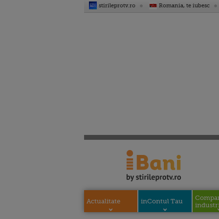
stirileprotv.ro
Romania, te iubesc
Compani
Actualitate
inContul Tau
industri