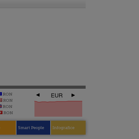
EUR
RON
RON
RON
RON
e
Smart People
Infografice