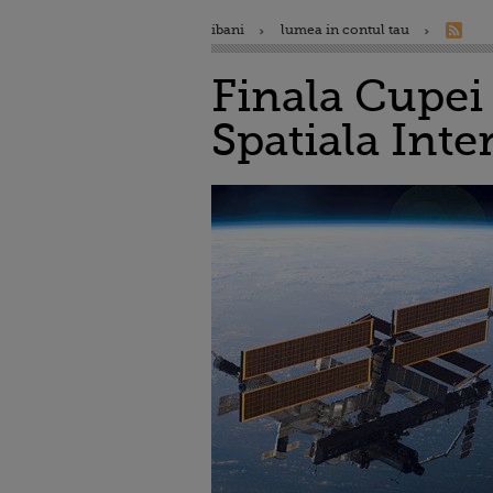
ibani
lumea in contul tau
Finala Cupei 
Spatiala Inte