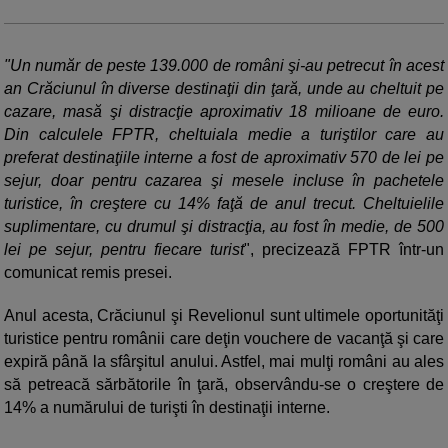
"Un număr de peste 139.000 de români şi-au petrecut în acest
an Crăciunul în diverse destinaţii din ţară, unde au cheltuit pe
cazare, masă şi distracţie aproximativ 18 milioane de euro.
Din calculele FPTR, cheltuiala medie a turiştilor care au
preferat destinaţiile interne a fost de aproximativ 570 de lei pe
sejur, doar pentru cazarea şi mesele incluse în pachetele
turistice, în creştere cu 14% faţă de anul trecut. Cheltuielile
suplimentare, cu drumul şi distracţia, au fost în medie, de 500
lei pe sejur, pentru fiecare turist
", precizează FPTR într-un
comunicat remis presei.
Anul acesta, Crăciunul şi Revelionul sunt ultimele oportunităţi
turistice pentru românii care deţin vouchere de vacanţă şi care
expiră până la sfârşitul anului. Astfel, mai mulţi români au ales
să petreacă sărbătorile în ţară, observându-se o creştere de
14% a numărului de turişti în destinaţii interne.