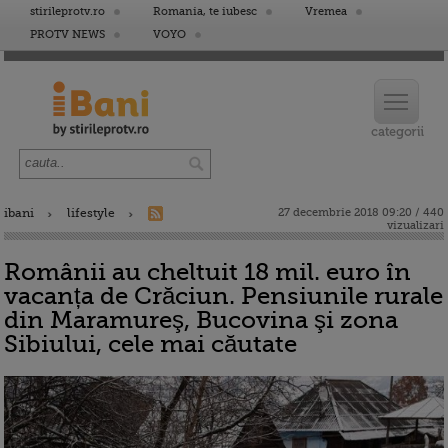
stirileprotv.ro
Romania, te iubesc
Vremea
PROTV NEWS
VOYO
ibani
lifestyle
27 decembrie 2018 09:20 / 440
vizualizari
Românii au cheltuit 18 mil. euro în
vacanța de Crăciun. Pensiunile rurale
din Maramureş, Bucovina şi zona
Sibiului, cele mai căutate