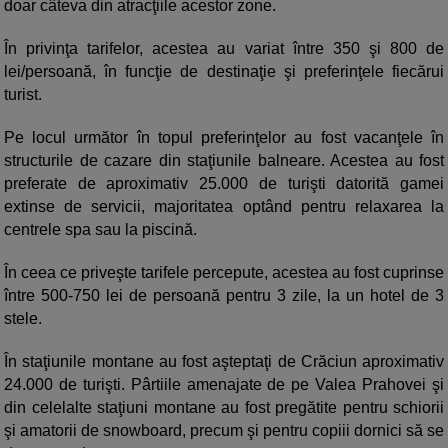
doar câteva din atracţiile acestor zone.
În privinţa tarifelor, acestea au variat între 350 şi 800 de
lei/persoană, în funcţie de destinaţie şi preferinţele fiecărui
turist.
Pe locul următor în topul preferinţelor au fost vacanţele în
structurile de cazare din staţiunile balneare. Acestea au fost
preferate de aproximativ 25.000 de turişti datorită gamei
extinse de servicii, majoritatea optând pentru relaxarea la
centrele spa sau la piscină.
În ceea ce priveşte tarifele percepute, acestea au fost cuprinse
între 500-750 lei de persoană pentru 3 zile, la un hotel de 3
stele.
În staţiunile montane au fost aşteptaţi de Crăciun aproximativ
24.000 de turişti. Pârtiile amenajate de pe Valea Prahovei şi
din celelalte staţiuni montane au fost pregătite pentru schiorii
şi amatorii de snowboard, precum şi pentru copiii dornici să se