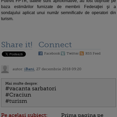
Potrivit FPTR, datele sunt aproximative, au fost obţinute pe
baza estimărilor furnizate de membrii Federaţiei şi a
sondajului aplicat unui număr semnificativ de operatori din
turism.
Share it!
Connect
Facebook
Twitter
RSS Feed
autor:
iBani
, 27 decembrie 2018 09:20
Mai multe despre:
#vacanta sarbatori
#Craciun
#turism
Pe acelasi subiect:
Prima pagina pe