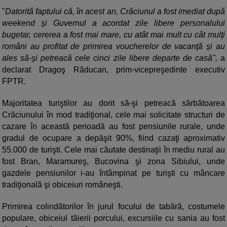
"
Datorită faptului că, în acest an, Crăciunul a fost imediat după
weekend şi Guvernul a acordat zile libere personalului
bugetar, cererea a fost mai mare, cu atât mai mult cu cât mulţi
români au profitat de primirea voucherelor de vacanţă şi au
ales să-şi petreacă cele cinci zile libere departe de casă",
a
declarat Dragoş Răducan, prim-vicepreşedinte executiv
FPTR.
Majoritatea turiştilor au dorit să-şi petreacă sărbătoarea
Crăciunului în mod tradiţional, cele mai solicitate structuri de
cazare în această perioadă au fost pensiunile rurale, unde
gradul de ocupare a depăşit 90%, fiind cazaţi aproximativ
55.000 de turişti. Cele mai căutate destinaţii în mediu rural au
fost Bran, Maramureş, Bucovina şi zona Sibiului, unde
gazdele pensiunilor i-au întâmpinat pe turişti cu mâncare
tradiţională şi obiceiuri româneşti.
Primirea colindătorilor în jurul focului de tabără, costumele
populare, obiceiul tăierii porcului, excursiile cu sania au fost