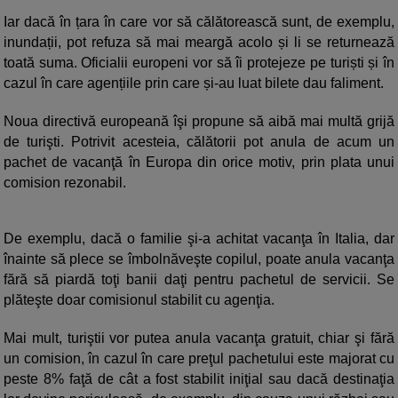
Iar dacă în țara în care vor să călătorească sunt, de exemplu,
inundații, pot refuza să mai meargă acolo și li se returnează
toată suma. Oficialii europeni vor să îi protejeze pe turiști și în
cazul în care agențiile prin care și-au luat bilete dau faliment.
Noua directivă europeană îşi propune să aibă mai multă grijă
de turişti. Potrivit acesteia, călătorii pot anula de acum un
pachet de vacanţă în Europa din orice motiv, prin plata unui
comision rezonabil.
De exemplu, dacă o familie şi-a achitat vacanţa în Italia, dar
înainte să plece se îmbolnăveşte copilul, poate anula vacanţa
fără să piardă toţi banii daţi pentru pachetul de servicii. Se
plăteşte doar comisionul stabilit cu agenţia.
Mai mult, turiştii vor putea anula vacanţa gratuit, chiar şi fără
un comision, în cazul în care preţul pachetului este majorat cu
peste 8% faţă de cât a fost stabilit iniţial sau dacă destinaţia