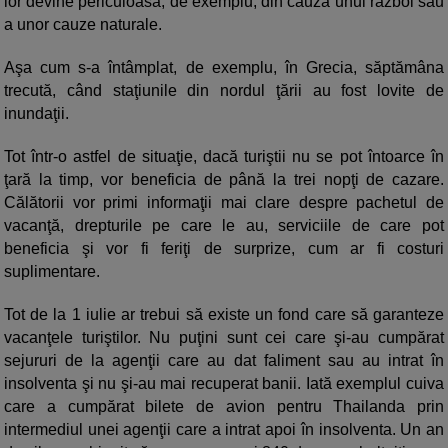
lor devine periculoasă, de exemplu, din cauza unui război sau
a unor cauze naturale.
Aşa cum s-a întâmplat, de exemplu, în Grecia, săptămâna
trecută, când staţiunile din nordul ţării au fost lovite de
inundaţii.
Tot într-o astfel de situaţie, dacă turiştii nu se pot întoarce în
ţară la timp, vor beneficia de până la trei nopţi de cazare.
Călătorii vor primi informaţii mai clare despre pachetul de
vacanţă, drepturile pe care le au, serviciile de care pot
beneficia şi vor fi feriţi de surprize, cum ar fi costuri
suplimentare.
Tot de la 1 iulie ar trebui să existe un fond care să garanteze
vacanţele turiştilor. Nu puţini sunt cei care şi-au cumpărat
sejururi de la agenţii care au dat faliment sau au intrat în
insolventa şi nu şi-au mai recuperat banii. Iată exemplul cuiva
care a cumpărat bilete de avion pentru Thailanda prin
intermediul unei agenţii care a intrat apoi în insolventa. Un an