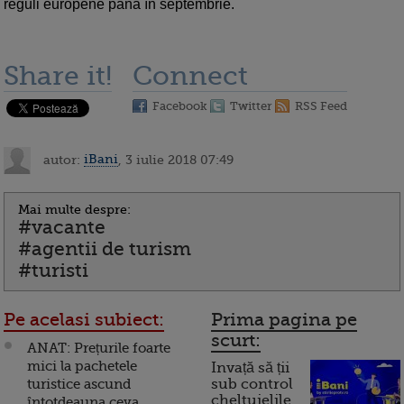
reguli europene până în septembrie.
Share it!
Connect
Facebook
Twitter
RSS Feed
autor:
iBani
, 3 iulie 2018 07:49
Mai multe despre:
#vacante
#agentii de turism
#turisti
Pe acelasi subiect:
Prima pagina pe
scurt:
ANAT: Prețurile foarte
mici la pachetele
Invață să ții
turistice ascund
sub control
cheltuielile
întotdeauna ceva.