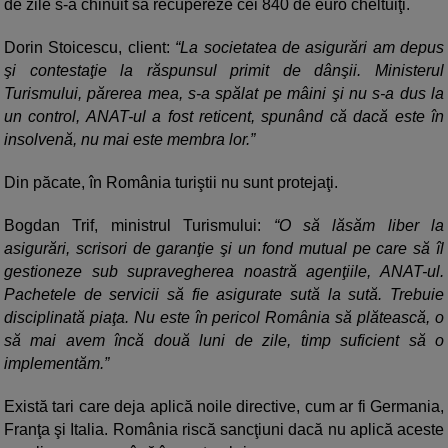
de zile s-a chinuit să recupereze cei 840 de euro cheltuiţi.
Dorin Stoicescu, client:
“La societatea de asigurări am depus
şi contestaţie la răspunsul primit de dânşii. Ministerul
Turismului, părerea mea, s-a spălat pe mâini şi nu s-a dus la
un control, ANAT-ul a fost reticent, spunând că dacă este în
insolvenă, nu mai este membra lor.”
Din păcate, în România turiştii nu sunt protejaţi.
Bogdan Trif, ministrul Turismului:
“O să lăsăm liber la
asigurări, scrisori de garanţie şi un fond mutual pe care să îl
gestioneze sub supravegherea noastră agenţiile, ANAT-ul.
Pachetele de servicii să fie asigurate sută la sută. Trebuie
disciplinată piaţa. Nu este în pericol România să plătească, o
să mai avem încă două luni de zile, timp suficient să o
implementăm.”
Există tari care deja aplică noile directive, cum ar fi Germania,
Franţa şi Italia. România riscă sancţiuni dacă nu aplică aceste