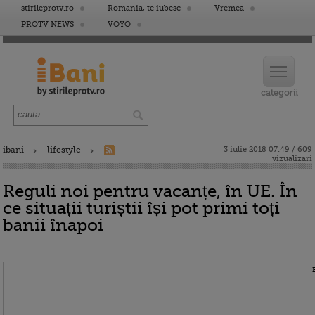
stirileprotv.ro
Romania, te iubesc
Vremea
PROTV NEWS
VOYO
ibani
lifestyle
3 iulie 2018 07:49 / 609
vizualizari
Reguli noi pentru vacanțe, în UE. În
ce situații turiștii își pot primi toți
banii înapoi