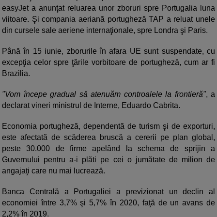
easyJet a anunţat reluarea unor zboruri spre Portugalia luna
viitoare. Şi compania aeriană portugheză TAP a reluat unele
din cursele sale aeriene internaţionale, spre Londra şi Paris.
Până în 15 iunie, zborurile în afara UE sunt suspendate, cu
excepţia celor spre ţările vorbitoare de portugheză, cum ar fi
Brazilia.
"Vom începe gradual să atenuăm controalele la frontieră"
, a
declarat vineri ministrul de Interne, Eduardo Cabrita.
Economia portugheză, dependentă de turism şi de exporturi,
este afectată de scăderea bruscă a cererii pe plan global,
peste 30.000 de firme apelând la schema de sprijin a
Guvernului pentru a-i plăti pe cei o jumătate de milion de
angajaţi care nu mai lucrează.
Banca Centrală a Portugaliei a previzionat un declin al
economiei între 3,7% şi 5,7% în 2020, faţă de un avans de
2,2% în 2019.