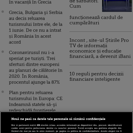
de sărbători.
în vacanță în Grecia
Cum
Grecia, Bulgaria şi Serbia
funcționează cardul de
au decis reluarea
cumpărături
turismului între ele, de la
1 iunie. De ce nu a intrat
și România în acest
Incont , site-ul Știrile Pro
acord
TV de informații
economice și educație
Coronavirusul nu i-a
financiară, a devenit iBani
speriat pe turiști. Trei
sferturi dintre europeni
au planuri de călătorie în
10 reguli pentru decizii
2020. În România,
financiare inteligente
procentul ajunge la 87%
Plan pentru reluarea
turismului în Europa: CE
îndeamnă statele să-şi
redeschidă frontierele,
pentru evita un
Nouă ne pasă ca datele tale personale să rămână confidențiale
naufragiu complet al
Noi și partenerii noștri
201
stocăm și/sau accesăm informații pe dispozitivul dvs., precum identificatorii
sectorului, care
cookie unici pentru prelucrarea datelor cu caracter personal. Puteți accepta sau gestiona alegerile dvs.
făcând clic mai jos sau în orice moment, pe pagina cu politica de confidențialitate. Aceste alegeri vor fi