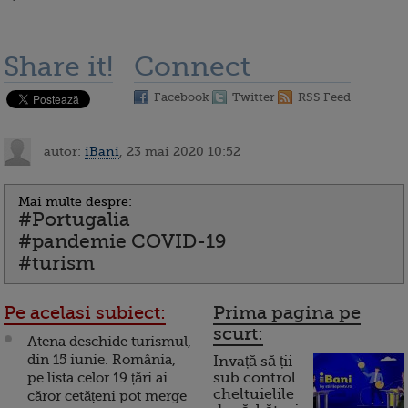
Share it!
Connect
Facebook
Twitter
RSS Feed
autor:
iBani
, 23 mai 2020 10:52
Mai multe despre:
#Portugalia
#pandemie COVID-19
#turism
Pe acelasi subiect:
Prima pagina pe
scurt:
Atena deschide turismul,
din 15 iunie. România,
Invață să ții
pe lista celor 19 țări ai
sub control
cheltuielile
căror cetățeni pot merge