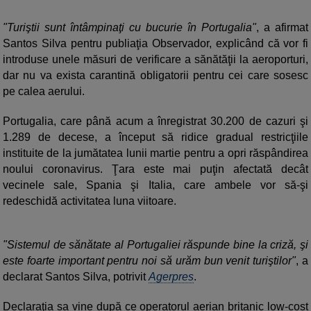
"Turiştii sunt întâmpinaţi cu bucurie în Portugalia"
, a afirmat
Santos Silva pentru publiaţia Observador, explicând că vor fi
introduse unele măsuri de verificare a sănătăţii la aeroporturi,
dar nu va exista carantină obligatorii pentru cei care sosesc
pe calea aerului.
Portugalia, care până acum a înregistrat 30.200 de cazuri şi
1.289 de decese, a început să ridice gradual restricţiile
instituite de la jumătatea lunii martie pentru a opri răspândirea
noului coronavirus. Ţara este mai puţin afectată decât
vecinele sale, Spania şi Italia, care ambele vor să-şi
redeschidă activitatea luna viitoare.
"Sistemul de sănătate al Portugaliei răspunde bine la criză, şi
este foarte important pentru noi să urăm bun venit turiştilor"
, a
declarat Santos Silva, potrivit
Agerpres
.
Declaraţia sa vine după ce operatorul aerian britanic low-cost