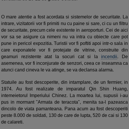
O mare atentie a fost acordata si sistemelor de securitate. La
intrare, vizitatorii vor fi primiti nu cu paine si sare, ci cu un filtru
de securitate, precum cele existente in aeroporturi. Cei de aici
vor sa se asigure ca nimeni nu va intra cu obiecte care pot
pune in pericol expozitia. Turistii vor fi poftiti apoi intr-o sala in
care exponatele vor fi protejate de vitrine, construite din
geamuri rezistente atat la socuri cat si la
incendii
. De
asemenea, vor fi inconjurate de senzori, ceea ce inseamna ca
atunci cand cineva le va atinge, se va declansa alarma.
Statuile au fost descoperite, din intamplare, de un fermier, in
1974. Au fost realizate de imparatul Qin Shin Huang,
intemeietorul Imperiului Chinez. La moartea lui, supusii i-au
pus in mormant "Armata de teracota", menita sa-l pazeasca
dincolo de viata pamanteana. Pana acum au fost descoperiti
peste 8.000 de soldati, 130 de care de lupta, 520 de cai si 130
de calareti.