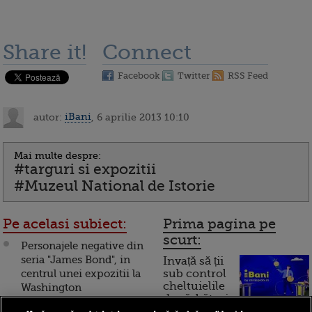
Share it!
Connect
Facebook
Twitter
RSS Feed
autor:
iBani
, 6 aprilie 2013 10:10
Mai multe despre:
#targuri si expozitii
#Muzeul National de Istorie
Pe acelasi subiect:
Prima pagina pe
scurt:
Personajele negative din
seria "James Bond", in
Invață să ții
centrul unei expozitii la
sub control
cheltuielile
Washington
de sărbători.
Cum
Ultrabooks, Google TV,