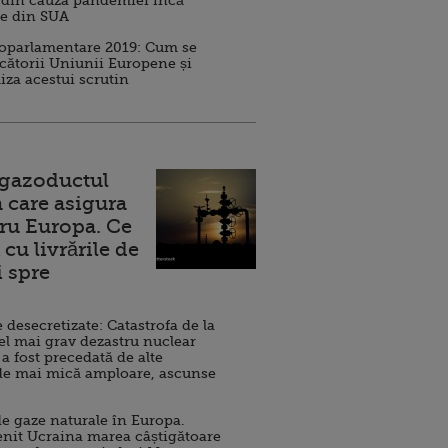
 din cauza pandemiei încă
ve din SUA
roparlamentare 2019: Cum se
cătorii Uniunii Europene și
iza acestui scrutin
 gazoductul
 care asigura
ru Europa. Ce
cu livrările de
i spre
esecretizate: Catastrofa de la
el mai grav dezastru nuclear
 a fost precedată de alte
de mai mică amploare, ascunse
e gaze naturale în Europa.
nit Ucraina marea câștigătoare