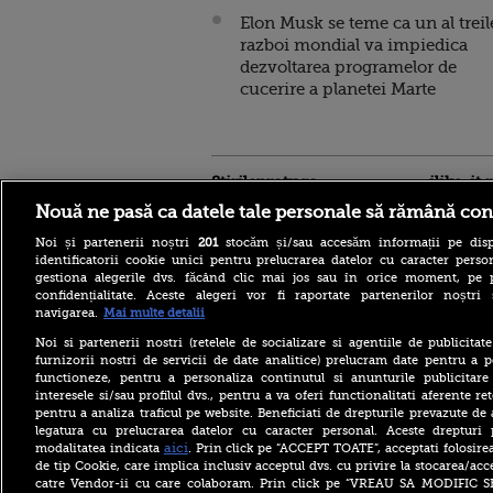
Elon Musk se teme ca un al treil
razboi mondial va impiedica
dezvoltarea programelor de
cucerire a planetei Marte
Stirileprotv.ro
ilike-it.
Nouă ne pasă ca datele tale personale să rămână con
Noi și partenerii noștri
201
stocăm și/sau accesăm informații pe disp
identificatorii cookie unici pentru prelucrarea datelor cu caracter person
gestiona alegerile dvs. făcând clic mai jos sau în orice moment, pe 
confidențialitate. Aceste alegeri vor fi raportate partenerilor noștr
Dunărea rămâne la
navigarea.
Mai multe detalii
Cernavodă la nivelul din 3
august. În Ungaria, debitul a
Noi si partenerii nostri (retelele de socializare si agentiile de publicita
crescut cu 6 centimetri în
furnizorii nostri de servicii de date analitice) prelucram date pentru a p
ultimele 3 zile la Paks
functioneze, pentru a personaliza continutul si anunturile publicitare
Vremea azi, 8 august 2026.
interesele si/sau profilul dvs., pentru a va oferi functionalitati aferente ret
România este împărțită între
pentru a analiza traficul pe website. Beneficiati de drepturile prevazute de
caniculă și furtună
legatura cu prelucrarea datelor cu caracter personal. Aceste drepturi 
aici
modalitatea indicata
. Prin click pe “ACCEPT TOATE”, acceptati folosire
Andreea Esca, Pavel Bartoș,
de tip Cookie, care implica inclusiv acceptul dvs. cu privire la stocarea/acc
Andi Moisescu și Cabral,
surpriza PRO TV pe scena
catre Vendor-ii cu care colaboram. Prin click pe “VREAU SA MODIFIC 