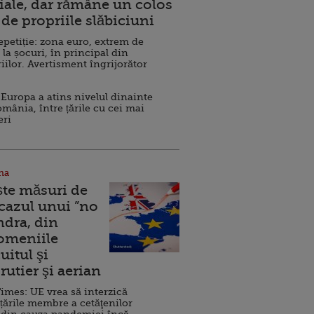
ale, dar rămâne un colos
de propriile slăbiciuni
repetiție: zona euro, extrem de
 la șocuri, în principal din
iilor. Avertisment îngrijorător
Europa a atins nivelul dinainte
omânia, între țările cu cei mai
eri
na
ște măsuri de
 cazul unui ”no
ndra, din
Domeniile
uitul şi
rutier şi aerian
imes: UE vrea să interzică
 țările membre a cetăţenilor