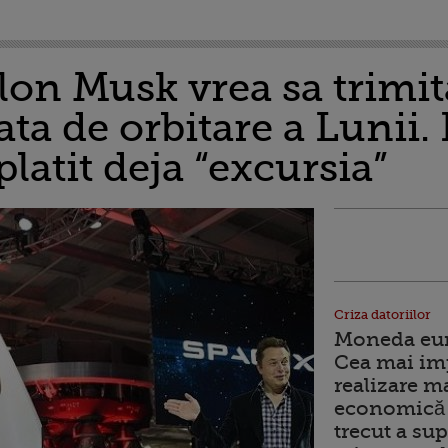
lon Musk vrea sa trimit
ta de orbitare a Lunii.
latit deja “excursia”
Criza datoriilor
Moneda euro
Cea mai im
realizare m
economică 
trecut a sup