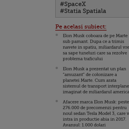
#SpaceX
#Statia Spatiala
Pe acelasi subiect:
Elon Musk coboara de pe Marte
sub pamant. Dupa ce a trimis
navete in spatiu, miliardarul vr
sa sape tuneluri care sa rezolve
problema traficului
Elon Musk a prezentat un plan
“amuzant” de colonizare a
planetei Marte. Cum arata
sistemul de transport interplane
imaginat de miliardarul americ
Afacere marca Elon Musk: peste
276.000 de precomenzi pentru
noul sedan Tesla Model 3, care 
intra in productie abia in 2017.
Avansul: 1.000 dolari