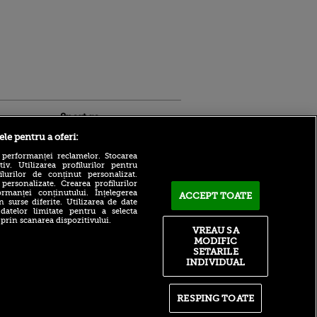
Sport.ro
ele pentru a oferi:
 performanței reclamelor. Stocarea
v. Utilizarea profilurilor pentru
ilurilor de conținut personalizat.
 personalizate. Crearea profilurilor
rmanței conținutului. Înțelegerea
ACCEPT TOATE
n surse diferite. Utilizarea de date
 datelor limitate pentru a selecta
MERCATO ANGLIA 2026 |
 prin scanarea dispozitivului.
ldau din
Vezi aici toate mutările verii
VREAU SA
 și
făcute în Premier League
MODIFIC
 logodnica
(EXCLUSIV pe VOYO)
SETARILE
 sunt
INDIVIDUAL
ă criminală
Bogdan Lobonț și Robert
Niță sunt invitații lui Andrei
ntru
Grecu la Matinal (VOYO
ita lui,
SPORT 1)
RESPING TOATE
t tată!
Gabriel Cîrstean: „Nu pot