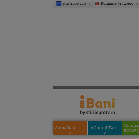
stirileprotv.ro
Romania, te iubesc
Compani
Actualitate
inContul Tau
industri