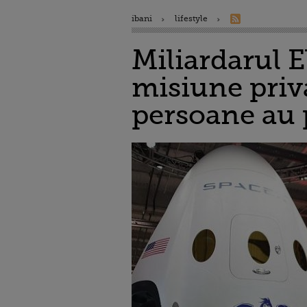
ibani
lifestyle
Miliardarul E
misiune priva
persoane au p