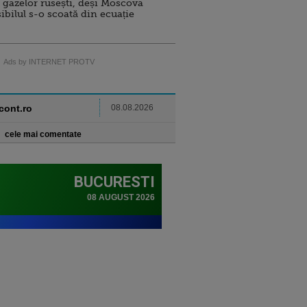
 gazelor rusești, deși Moscova
sibilul s-o scoată din ecuație
Ads by INTERNET PROTV
ncont.ro
08.08.2026
cele mai comentate