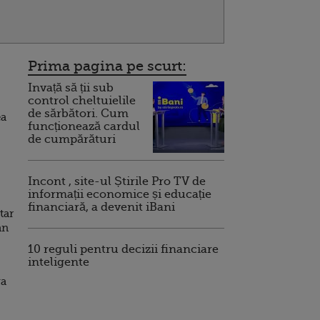
Prima pagina pe scurt:
Invață să ții sub
control cheltuielile
de sărbători. Cum
ea
funcționează cardul
de cumpărături
Incont , site-ul Știrile Pro TV de
informații economice și educație
financiară, a devenit iBani
tar
an
10 reguli pentru decizii financiare
inteligente
va