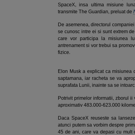
SpaceX, insa ultima misiune lun
transmite The Guardian, preluat de
De asemenea, directorul companiei sp
se cunosc intre ei si sunt extrem d
care vor participa la misiunea 
antrenament si vor trebui sa promov
fizice.
Elon Musk a explicat ca misiunea d
saptamana, iar racheta se va aprop
suprafata Lunii, inainte sa se intoa
Potrivit primelor informatii, zborul 
aproximativ 483.000-623.000 kilome
Daca SpaceX reuseste sa lanseze
atunci putem sa vorbim despre prima
45 de ani, care va depasi cu mult 