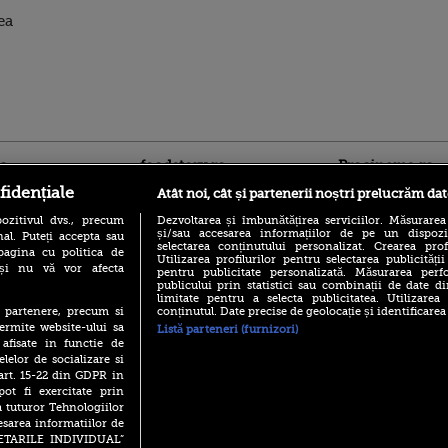
ea
ro
foodstory.ro
Procinema.ro
fidențiale
Atât noi, cât și partenerii noștri prelucrăm dat
ozitivul dvs., precum
Dezvoltarea și îmbunătățirea serviciilor. Măsurarea
și/sau accesarea informațiilor de pe un dispoziti
al. Puteți accepta sau
selectarea conținutului personalizat. Crearea prof
pagina cu politica de
Utilizarea profilurilor pentru selectarea publicității
i și nu vă vor afecta
pentru publicitate personalizată. Măsurarea perfo
publicului prin statistici sau combinații de date di
limitate pentru a selecta publicitatea. Utilizarea
(P) Descoperă Lumea
conținutul. Date precise de geolocație și identificarea
te partenere, precum si
Nikolaj Coster-Wa
Evenimentelor din România
ermite website-ului sa
Listă parteneri (furnizori)
Urzeala Tronurilor
cu Transilvania Events!
 afisate in functie de
Annabelle Wallis,
lui Sebastian Stan,
elelor de socializare si
(P) Raku, gaming intens și o
prinși într-o curs
 art. 15-22 din GDPR in
pauză binemeritată cu...
pizza Guseppe
pot fi exercitate prin
Emoții intense pe
a tuturor Tehnologiilor
Sebastian Stan! Iub
(P) Poți folosi bonurile de
esarea informatiilor de
Annabelle, l-a făcu
masă pentru a comanda
SETARILE INDIVIDUAL”
mâncare acasă? Lista