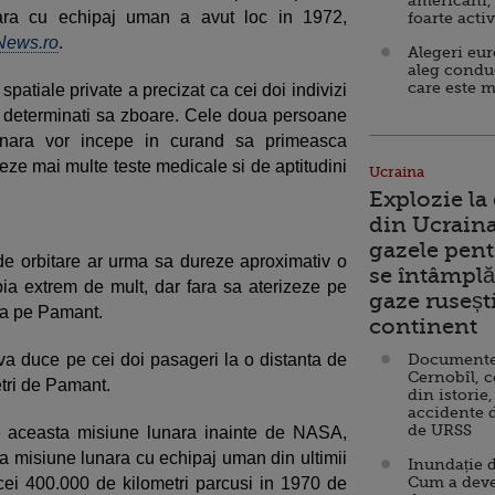
americani,
ara cu echipaj uman a avut loc in 1972,
foarte acti
News.ro
.
Alegeri eu
aleg condu
care este m
atiale private a precizat ca cei doi indivizi
e determinati sa zboare. Cele doua persoane
lunara vor incepe in curand sa primeasca
eze mai multe teste medicale si de aptitudini
Ucraina
Explozie la
din Ucraina
gazele pent
e orbitare ar urma sa dureze aproximativ o
se întâmplă 
ia extrem de mult, dar fara sa aterizeze pe
gaze ruseșt
rca pe Pamant.
continent
ii va duce pe cei doi pasageri la o distanta de
Documente d
Cernobîl, c
tri de Pamant.
din istorie,
accidente 
de URSS
 aceasta misiune lunara inainte de NASA,
 misiune lunara cu echipaj uman din ultimii
Inundație d
Cum a deve
cei 400.000 de kilometri parcusi in 1970 de