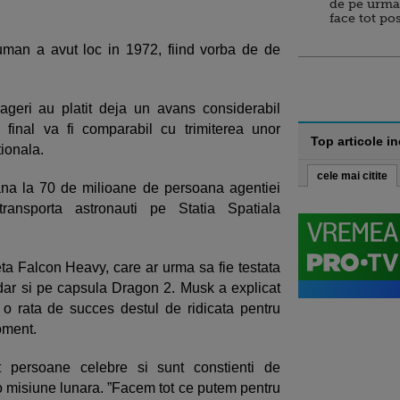
de pe urma
face tot po
uman a avut loc in 1972, fiind vorba de de
geri au platit deja un avans considerabil
 final va fi comparabil cu trimiterea unor
Top articole i
tionala.
cele mai citite
na la 70 de milioane de persoana agentiei
ransporta astronauti pe Statia Spatiala
a Falcon Heavy, care ar urma sa fie testata
dar si pe capsula Dragon 2. Musk a explicat
 o rata de succes destul de ridicata pentru
oment.
 persoane celebre si sunt constienti de
 o misiune lunara. ”Facem tot ce putem pentru