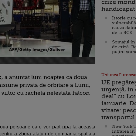
crize mondi
handicapat 
Istorie cu 
vulnerabilă
cauza dator
de la BCE
Șomajul în 
de criză. R
puțini șom
Uniunea Europea
, a anuntat luni noaptea ca doua
UE pregăte
isiune privata de orbitare a Lunii,
urgență, în
 viitor cu racheta netestata Falcon
deal” cu Lo
ianuarie. 
vizate: pesc
transportul 
New York T
oua persoane care vor participa la aceasta
intrarea în
t pentru a zbura alaturi de compania spatiala