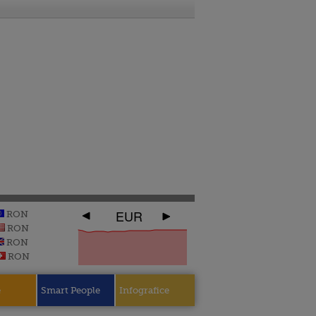
EUR
RON
RON
RON
RON
e
Smart People
Infografice