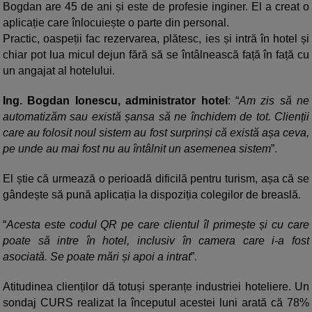
Bogdan are 45 de ani și este de profesie inginer. El a creat o
aplicație care înlocuiește o parte din personal.
Practic, oaspeții fac rezervarea, plătesc, ies și intră în hotel și
chiar pot lua micul dejun fără să se întâlnească față în față cu
un angajat al hotelului.
Ing. Bogdan Ionescu, administrator hotel
: “
Am zis să ne
automatizăm sau există șansa să ne închidem de tot. Clienții
care au folosit noul sistem au fost surprinși că există așa ceva,
pe unde au mai fost nu au întâlnit un asemenea sistem
”.
El știe că urmează o perioadă dificilă pentru turism, așa că se
gândește să pună aplicația la dispoziția colegilor de breaslă.
“
Acesta este codul QR pe care clientul îl primește și cu care
poate să intre în hotel, inclusiv în camera care i-a fost
asociată. Se poate mări și apoi a intrat
”.
Atitudinea clienților dă totuși speranțe industriei hoteliere. Un
sondaj CURS realizat la începutul acestei luni arată că 78%