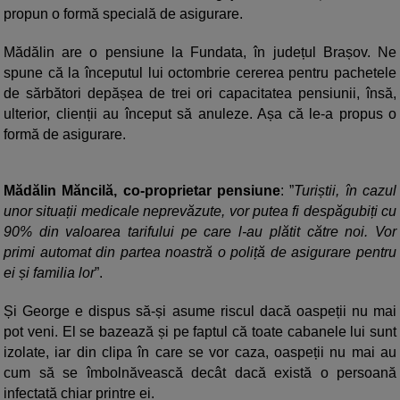
propun o formă specială de asigurare.
Mădălin are o pensiune la Fundata, în județul Brașov. Ne
spune că la începutul lui octombrie cererea pentru pachetele
de sărbători depășea de trei ori capacitatea pensiunii, însă,
ulterior, clienții au început să anuleze. Așa că le-a propus o
formă de asigurare.
Mădălin Măncilă, co-proprietar pensiune
: ”
Turiștii, în cazul
unor situații medicale neprevăzute, vor putea fi despăgubiți cu
90% din valoarea tarifului pe care l-au plătit către noi. Vor
primi automat din partea noastră o poliță de asigurare pentru
ei și familia lor
”.
Și George e dispus să-și asume riscul dacă oaspeții nu mai
pot veni. El se bazează și pe faptul că toate cabanele lui sunt
izolate, iar din clipa în care se vor caza, oaspeții nu mai au
cum să se îmbolnăvească decât dacă există o persoană
infectată chiar printre ei.