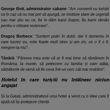
George Bott, administrator cabane
: ”
Am convenit cu turiștii
ca în caz că nu mai pot să ajungă, se instituie stare de urgență
sau mai știu eu ce, fie le dăm banii înapoi, fie banii rămân
pentru o viitoare rezervare
”.
Dragoș Berbece
: ”
Suntem puțin în dubii, dar îi domeniu în
care lucrez eu, este foarte mult stres și am zis, ce o fi o fi,
mergem la risc
”.
Tânără
: ”
Părerea mea este că ar fi mai bine să rămânem în
România, la munte, să petrecem cu familia și cam atâta,
sărbătorile de iarnă să fie ceva într-un cerc cât mai restrâns
”.
Hotelul în care turiștii nu întâlnesc niciun
angajat
Și la Galați, administratorul unui hotel a venit cu o idee care îl
ajută să își protejeze clienții.