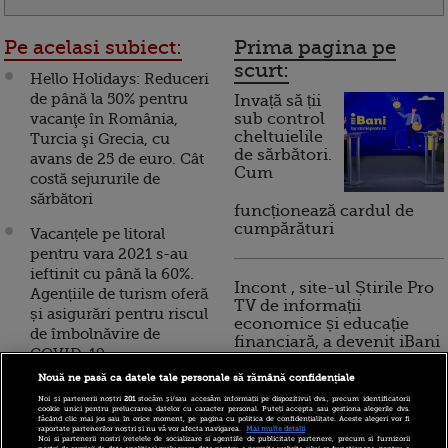
Pe acelasi subiect:
Prima pagina pe
scurt:
Hello Holidays: Reduceri
de până la 50% pentru
Invață să ții
vacanţe în România,
sub control
cheltuielile
Turcia şi Grecia, cu
de sărbători.
avans de 25 de euro. Cât
Cum
costă sejururile de
sărbători
funcționează cardul de
cumpărături
Vacanțele pe litoral
pentru vara 2021 s-au
ieftinit cu până la 60%.
Incont , site-ul Știrile Pro
Agențiile de turism oferă
TV de informații
și asigurări pentru riscul
economice și educație
de îmbolnăvire de
financiară, a devenit iBani
COVID-19
Nouă ne pasă ca datele tale personale să rămână confidențiale
Mai multe zboruri spre
10 reguli pentru decizii
Noi și partenerii noștri
201
stocăm și/sau accesăm informații pe dispozitivul dvs., precum identificatorii
Londra de sărbători. Blue
cookie unici pentru prelucrarea datelor cu caracter personal. Puteți accepta sau gestiona alegerile dvs.
financiare inteligente
făcând clic mai jos sau în orice moment, pe pagina cu politica de confidențialitate. Aceste alegeri vor fi
Air suplimentează
raportate partenerilor noștri și nu vă vor afecta navigarea.
Mai multe detalii
Noi si partenerii nostri (retelele de socializare si agentiile de publicitate partenere, precum si furnizorii