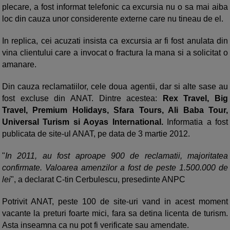
plecare, a fost informat telefonic ca excursia nu o sa mai aiba
loc din cauza unor considerente externe care nu tineau de el.
In replica, cei acuzati insista ca excursia ar fi fost anulata din
vina clientului care a invocat o fractura la mana si a solicitat o
amanare.
Din cauza reclamatiilor, cele doua agentii, dar si alte sase au
fost excluse din ANAT. Dintre acestea:
Rex Travel, Big
Travel, Premium Holidays, Sfara Tours, Ali Baba Tour,
Universal Turism si Aoyas International.
Informatia a fost
publicata de site-ul ANAT, pe data de 3 martie 2012.
"
In 2011, au fost aproape 900 de reclamatii, majoritatea
confirmate. Valoarea amenzilor a fost de peste 1.500.000 de
lei
", a declarat C-tin Cerbulescu, presedinte ANPC
Potrivit ANAT, peste 100 de site-uri vand in acest moment
vacante la preturi foarte mici, fara sa detina licenta de turism.
Asta inseamna ca nu pot fi verificate sau amendate.