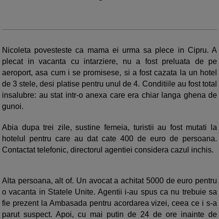
Nicoleta povesteste ca mama ei urma sa plece in Cipru. A
plecat in vacanta cu intarziere, nu a fost preluata de pe
aeroport, asa cum i se promisese, si a fost cazata la un hotel
de 3 stele, desi platise pentru unul de 4. Conditiile au fost total
insalubre: au stat intr-o anexa care era chiar langa ghena de
gunoi.
Abia dupa trei zile, sustine femeia, turistii au fost mutati la
hotelul pentru care au dat cate 400 de euro de persoana.
Contactat telefonic, directorul agentiei considera cazul inchis.
Alta persoana, alt of. Un avocat a achitat 5000 de euro pentru
o vacanta in Statele Unite. Agentii i-au spus ca nu trebuie sa
fie prezent la Ambasada pentru acordarea vizei, ceea ce i s-a
parut suspect. Apoi, cu mai putin de 24 de ore inainte de