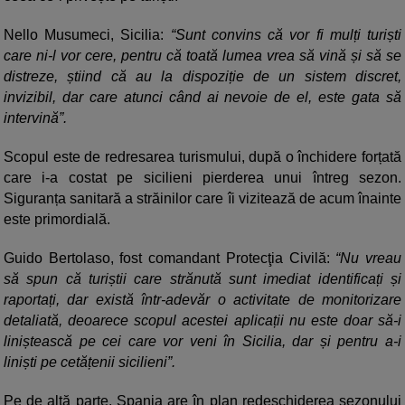
Nello Musumeci, Sicilia:
“Sunt convins că vor fi mulți turiști
care ni-l vor cere, pentru că toată lumea vrea să vină și să se
distreze, știind că au la dispoziție de un sistem discret,
invizibil, dar care atunci când ai nevoie de el, este gata să
intervină”.
Scopul este de redresarea turismului, după o închidere forțată
care i-a costat pe sicilieni pierderea unui întreg sezon.
Siguranța sanitară a străinilor care îi vizitează de acum înainte
este primordială.
Guido Bertolaso, fost comandant Protecţia Civilă:
“Nu vreau
să spun că turiștii care strănută sunt imediat identificați și
raportați, dar există într-adevăr o activitate de monitorizare
detaliată, deoarece scopul acestei aplicații nu este doar să-i
liniștească pe cei care vor veni în Sicilia, dar și pentru a-i
liniști pe cetățenii sicilieni”.
Pe de altă parte, Spania are în plan redeschiderea sezonului