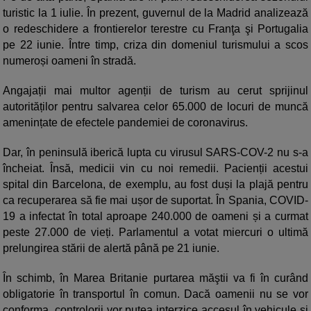
turistic la 1 iulie. În prezent, guvernul de la Madrid analizează
o redeschidere a frontierelor terestre cu Franţa şi Portugalia
pe 22 iunie. Între timp, criza din domeniul turismului a scos
numeroși oameni în stradă.
Angajații mai multor agenții de turism au cerut sprijinul
autorităților pentru salvarea celor 65.000 de locuri de muncă
amenințate de efectele pandemiei de coronavirus.
Dar, în peninsulă iberică lupta cu virusul SARS-COV-2 nu s-a
încheiat. Însă, medicii vin cu noi remedii. Pacienții acestui
spital din Barcelona, de exemplu, au fost duși la plajă pentru
ca recuperarea să fie mai ușor de suportat. În Spania, COVID-
19 a infectat în total aproape 240.000 de oameni și a curmat
peste 27.000 de vieți. Parlamentul a votat miercuri o ultimă
prelungirea stării de alertă până pe 21 iunie.
În schimb, în Marea Britanie purtarea măştii va fi în curând
obligatorie în transportul în comun. Dacă oamenii nu se vor
conforma, controlorii vor putea interzice accesul în vehicule şi