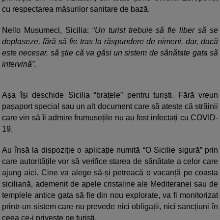
cu respectarea măsurilor sanitare de bază.
Nello Musumeci, Sicilia: “
Un turist trebuie să fie liber să se
deplaseze, fără să fie tras la răspundere de nimeni, dar, dacă
este necesar, să știe că va găsi un sistem de sănătate gata să
intervină”.
Așa își deschide Sicilia “brațele” pentru turiști. Fără vreun
pașaport special sau un alt document care să ateste că străinii
care vin să îi admire frumusețile nu au fost infectați cu COVID-
19.
Au însă la dispoziție o aplicație numită “O Sicilie sigură” prin
care autoritățile vor să verifice starea de sănătate a celor care
ajung aici. Cine va alege să-și petreacă o vacanță pe coasta
siciliană, ademenit de apele cristaline ale Mediteranei sau de
templele antice gata să fie din nou explorate, va fi monitorizat
printr-un sistem care nu prevede nici obligații, nici sancțiuni în
ceea ce-i privește pe turiști.