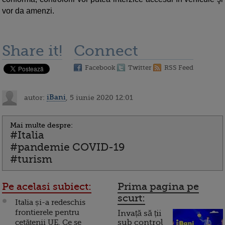
vor da amenzi.
Share it!
Connect
Facebook
Twitter
RSS Feed
autor:
iBani
, 5 iunie 2020 12:01
Mai multe despre:
#Italia
#pandemie COVID-19
#turism
Pe acelasi subiect:
Prima pagina pe
scurt:
Italia și-a redeschis
frontierele pentru
Invață să ții
cetățenii UE. Ce se
sub control