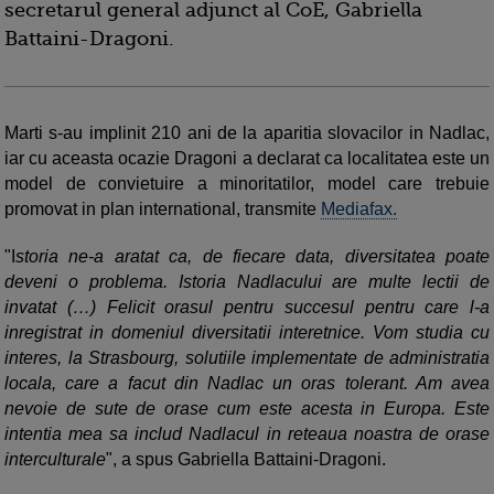
secretarul general adjunct al CoE, Gabriella
Battaini-Dragoni.
Marti s-au implinit 210 ani de la aparitia slovacilor in Nadlac,
iar cu aceasta ocazie Dragoni a declarat ca localitatea este un
model de convietuire a minoritatilor, model care trebuie
promovat in plan international, transmite
Mediafax.
"I
storia ne-a aratat ca, de fiecare data, diversitatea poate
deveni o problema. Istoria Nadlacului are multe lectii de
invatat (…) Felicit orasul pentru succesul pentru care l-a
inregistrat in domeniul diversitatii interetnice. Vom studia cu
interes, la Strasbourg, solutiile implementate de administratia
locala, care a facut din Nadlac un oras tolerant. Am avea
nevoie de sute de orase cum este acesta in Europa. Este
intentia mea sa includ Nadlacul in reteaua noastra de orase
interculturale
", a spus Gabriella Battaini-Dragoni.