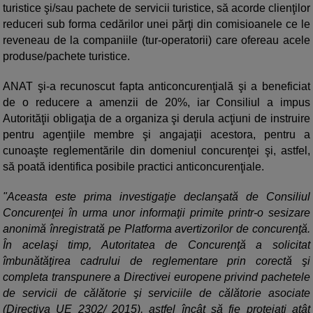
turistice şi/sau pachete de servicii turistice, să acorde clienţilor
reduceri sub forma cedărilor unei părţi din comisioanele ce le
reveneau de la companiile (tur-operatorii) care ofereau acele
produse/pachete turistice.
ANAT şi-a recunoscut fapta anticoncurenţială şi a beneficiat
de o reducere a amenzii de 20%, iar Consiliul a impus
Autorităţii obligaţia de a organiza şi derula acţiuni de instruire
pentru agenţiile membre şi angajaţii acestora, pentru a
cunoaşte reglementările din domeniul concurenţei şi, astfel,
să poată identifica posibile practici anticoncurenţiale.
"Aceasta este prima investigaţie declanşată de Consiliul
Concurenţei în urma unor informaţii primite printr-o sesizare
anonimă înregistrată pe Platforma avertizorilor de concurenţă.
În acelaşi timp, Autoritatea de Concurenţă a solicitat
îmbunătăţirea cadrului de reglementare prin corectă şi
completa transpunere a Directivei europene privind pachetele
de servicii de călătorie şi serviciile de călătorie asociate
(Directiva UE 2302/ 2015), astfel încât să fie protejaţi atât