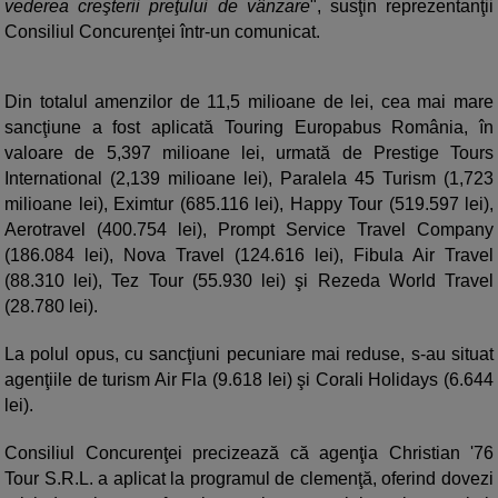
vederea creşterii preţului de vânzare
", susţin reprezentanţii
Consiliul Concurenţei într-un comunicat.
Din totalul amenzilor de 11,5 milioane de lei, cea mai mare
sancţiune a fost aplicată Touring Europabus România, în
valoare de 5,397 milioane lei, urmată de Prestige Tours
International (2,139 milioane lei), Paralela 45 Turism (1,723
milioane lei), Eximtur (685.116 lei), Happy Tour (519.597 lei),
Aerotravel (400.754 lei), Prompt Service Travel Company
(186.084 lei), Nova Travel (124.616 lei), Fibula Air Travel
(88.310 lei), Tez Tour (55.930 lei) şi Rezeda World Travel
(28.780 lei).
La polul opus, cu sancţiuni pecuniare mai reduse, s-au situat
agenţiile de turism Air Fla (9.618 lei) şi Corali Holidays (6.644
lei).
Consiliul Concurenţei precizează că agenţia Christian '76
Tour S.R.L. a aplicat la programul de clemenţă, oferind dovezi