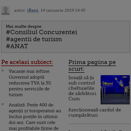
autor:
iBani
, 14 ianuarie 2019 14:45
Mai multe despre:
#Consiliul Concurentei
#agentii de turism
#ANAT
Pe acelasi subiect:
Prima pagina pe
scurt:
Vacanțe mai ieftine.
Guvernul adoptă
Invață să ții
reducerea TVA la 5%
sub control
cheltuielile
pentru serviciile de
de sărbători.
turism
Cum
Analiză: Peste 400 de
funcționează cardul de
agenții și turoperatori au
cumpărături
închis porțile în ultimii
doi ani. Care sunt cele
mai profitabile firme de