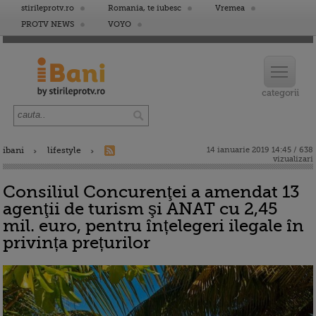
stirileprotv.ro
Romania, te iubesc
Vremea
PROTV NEWS
VOYO
ibani
lifestyle
14 ianuarie 2019 14:45 / 638
vizualizari
Consiliul Concurenţei a amendat 13
agenţii de turism şi ANAT cu 2,45
mil. euro, pentru înțelegeri ilegale în
privința prețurilor