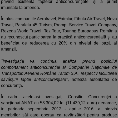
privind existenţa faptelor anticoncurenţiale, şi a primit
imunitate la amendă.
În plus, companiile Aerotravel, Eximtur, Fibula Air Travel, Nova
Travel, Paralela 45 Turism, Prompt Service Travel Company,
Rezeda World Travel, Tez Tour, Touring Europabus România
au recunoscut participarea la practică anticoncurenţială şi au
beneficiat de reducerea cu 20% din nivelul de bază al
amenzii.
"Investigaţia va continua analiza privind posibilul
comportament anticoncurenţial al Companiei Naţionale de
Transporturi Aeriene Române Tarom S.A., respectiv facilitarea
săvârşirii faptei anticoncurenţiale"
, notează autoritatea de
concurenţă.
În cadrul aceleiaşi investigaţii, Consiliul Concurenţei a
sancţionat ANAT cu 53.304,02 lei (11.439,12 euro) deoarece,
în perioada septembrie 2012 - aprilie 2016, a interzis
membrilor săi care operau ca revânzători pentru produse