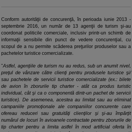
Conform autorităţii de concurenţă, în perioada iunie 2013 -
septembrie 2016, un număr de 13 agenţii de turism şi-au
coordonat politicile comerciale, inclusiv printr-un schimb de
informaţii sensibile din punct de vedere concurenţial, cu
scopul de a nu permite scăderea preţurilor produselor sau a
pachetelor turistice comercializate.
"
Astfel, agenţiile de turism nu au redus, sub un anumit nivel,
preţul de vânzare către clienţi pentru produsele turistice şi/
sau pachetele de servicii turistice comercializate (ex.: bilete
de avion în zborurile tip charter - atât ca produs turistic
individual, cât şi ca o componentă dintr-un pachet de servicii
turistice). De asemenea, acestea au limitat sau au eliminat
campaniile promoţionale ale companiilor concurente care
ofereau reduceri sau gratuităţi clienţilor şi şi-au împărţit
numărul de locuri în avioanele contractate pentru zborurile de
tip charter pentru a limita astfel în mod artificial oferta în