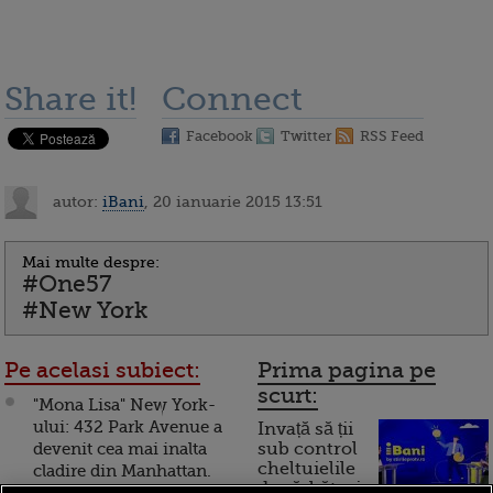
Share it!
Connect
Facebook
Twitter
RSS Feed
autor:
iBani
, 20 ianuarie 2015 13:51
Mai multe despre:
#One57
#New York
Pe acelasi subiect:
Prima pagina pe
scurt:
"Mona Lisa" New York-
ului: 432 Park Avenue a
Invață să ții
devenit cea mai inalta
sub control
cheltuielile
cladire din Manhattan.
de sărbători.