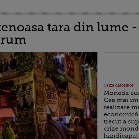
tenoasa tara din lume 
orum
Criza datoriilor
Moneda euro
Cea mai im
realizare m
economică 
trecut a sup
crize mondi
handicapat 