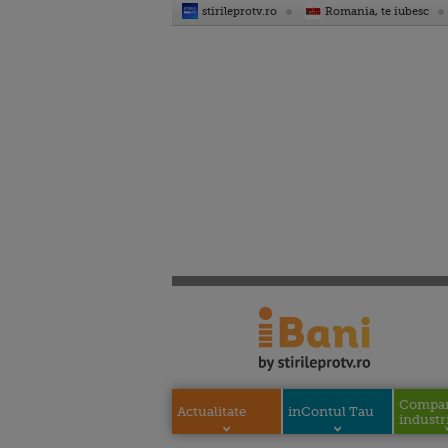
stirileprotv.ro
Romania, te iubesc
Compani
Actualitate
inContul Tau
industri