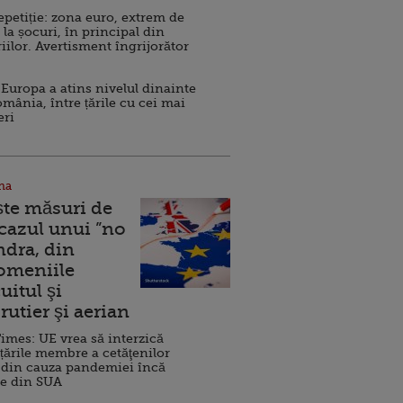
repetiție: zona euro, extrem de
 la șocuri, în principal din
iilor. Avertisment îngrijorător
Europa a atins nivelul dinainte
omânia, între țările cu cei mai
eri
na
ște măsuri de
 cazul unui ”no
ndra, din
Domeniile
uitul şi
rutier şi aerian
imes: UE vrea să interzică
 țările membre a cetăţenilor
 din cauza pandemiei încă
ve din SUA