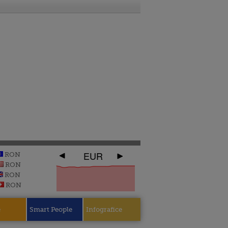
EUR
RON
RON
RON
RON
e
Smart People
Infografice