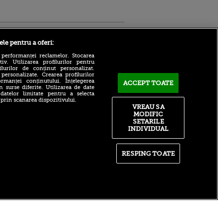
Sport.ro
ele pentru a oferi:
 performanței reclamelor. Stocarea
v. Utilizarea profilurilor pentru
ilurilor de conținut personalizat.
 personalizate. Crearea profilurilor
rmanței conținutului. Înțelegerea
ACCEPT TOATE
n surse diferite. Utilizarea de date
 datelor limitate pentru a selecta
Adrian Mihalcea, discurs
 prin scanarea dispozitivului.
incredibil înainte de UTA -
VREAU SA
ntru
Rapid: „Acest criminal a
MODIFIC
ita lui,
omorât vreo șase oameni”
t tată!
SETARILE
Surpriză în UCL! Aarhus a
INDIVIDUAL
, Adela
oprit parcursul perfect al
rol
revelației din preliminarii
V
RESPING TOATE
Ce declin! Cu cine a semnat
pă o
azi Nabil Fekir, campion
n film, Sir
mondial cu Franța în 2018
se
n muzică
itate
|
RSS