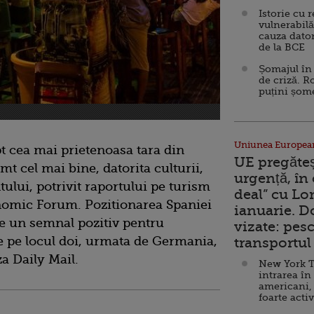
Istorie cu 
vulnerabilă
cauza dator
de la BCE
Șomajul în 
de criză. R
puțini șom
Uniunea Europea
t cea mai prietenoasa tara din
UE pregăte
imt cel mai bine, datorita culturii,
urgență, în
tului, potrivit raportului pe turism
deal” cu Lo
onomic Forum. Pozitionarea Spaniei
ianuarie. 
te un semnal pozitiv pentru
vizate: pesc
ne pe locul doi, urmata de Germania,
transportul 
a Daily Mail.
New York T
intrarea în
americani,
foarte acti