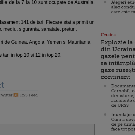
tiile de la 7 la 10 sunt ocupate de Australia,
Alegeri eu
aleg condu
care este m
asament 141 de tari. Fiecare stat a primit un
 mediu, siguranta, sanatate, preturi.
Ucraina
Explozie la
turi de Guinea, Angola, Yemen si Mauritania.
din Ucraina
ari in top 10 si 12 in top 20.
gazele pent
se întâmplă 
gaze ruseșt
continent
t
Documente d
Cernobîl, c
Twitter
RSS Feed
din istorie,
accidente 
de URSS
Inundație d
Cum a deve
de pe urma
face tot po