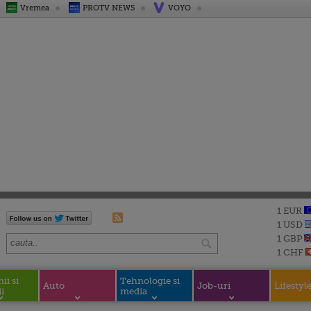
Vremea
PROTV NEWS
VOYO
1 EUR
1 USD
1 GBP
1 CHF
i si
Tehnologie si
Auto
Job-uri
Lifestyl
i
media