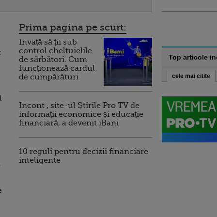
Prima pagina pe scurt:
Invață să ții sub
control cheltuielile
c
Top articole i
de sărbători. Cum
funcționează cardul
de cumpărături
cele mai citite
l
Incont , site-ul Știrile Pro TV de
informații economice și educație
financiară, a devenit iBani
10 reguli pentru decizii financiare
inteligente
i
e