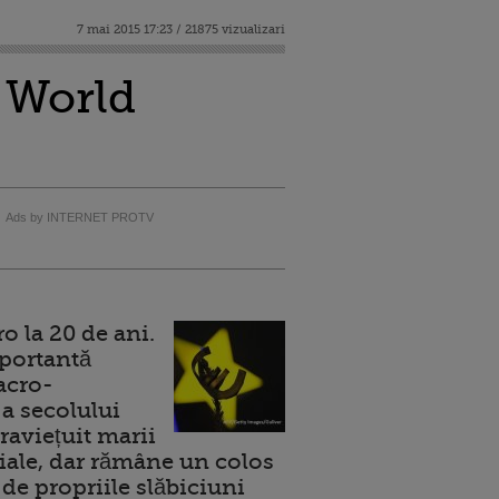
7 mai 2015 17:23 / 21875 vizualizari
- World
Ads by INTERNET PROTV
 la 20 de ani.
portantă
acro-
a secolului
raviețuit marii
ale, dar rămâne un colos
de propriile slăbiciuni