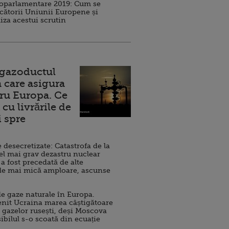
roparlamentare 2019: Cum se
cătorii Uniunii Europene și
iza acestui scrutin
 gazoductul
 care asigura
ru Europa. Ce
cu livrările de
i spre
esecretizate: Catastrofa de la
el mai grav dezastru nuclear
 a fost precedată de alte
de mai mică amploare, ascunse
e gaze naturale în Europa.
nit Ucraina marea câștigătoare
 gazelor rusești, deși Moscova
sibilul s-o scoată din ecuație