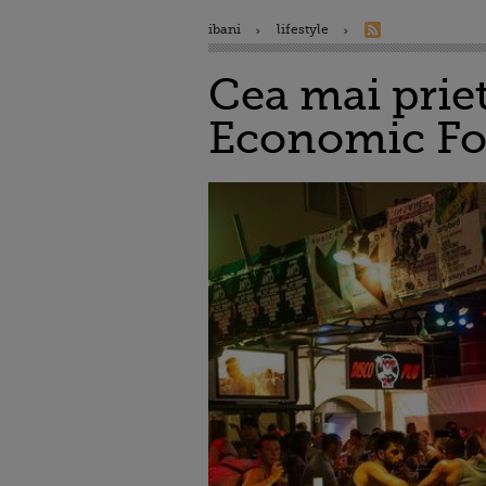
ibani
lifestyle
Cea mai prie
Economic F