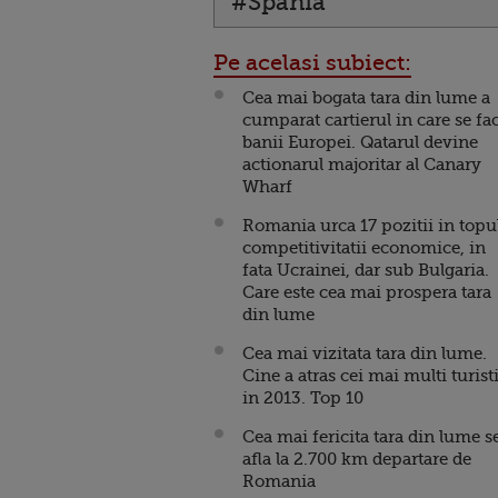
#Spania
Pe acelasi subiect:
Cea mai bogata tara din lume a
cumparat cartierul in care se fa
banii Europei. Qatarul devine
actionarul majoritar al Canary
Wharf
Romania urca 17 pozitii in topu
competitivitatii economice, in
fata Ucrainei, dar sub Bulgaria.
Care este cea mai prospera tara
din lume
Cea mai vizitata tara din lume.
Cine a atras cei mai multi turist
in 2013. Top 10
Cea mai fericita tara din lume s
afla la 2.700 km departare de
Romania