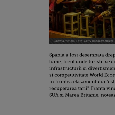
Spania, turism. Foto: Getty Images/Guliver
Spania a fost desemnata drep
lume, locul unde turistii se s
infrastructurii si divertismen
si competitivitate World Ec
in fruntea clasamentului "es
recuperarea tarii". Franta vi
SUA si Marea Britanie, noteaz