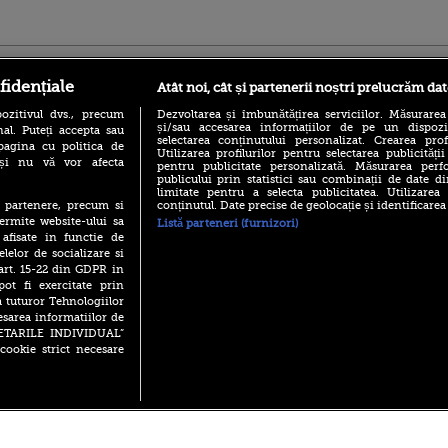
ro
foodstory.ro
Procinema.ro
fidențiale
Atât noi, cât și partenerii noștri prelucrăm dat
ozitivul dvs., precum
Dezvoltarea și îmbunătățirea serviciilor. Măsurarea
și/sau accesarea informațiilor de pe un dispoziti
al. Puteți accepta sau
selectarea conținutului personalizat. Crearea prof
pagina cu politica de
Utilizarea profilurilor pentru selectarea publicității
i și nu vă vor afecta
pentru publicitate personalizată. Măsurarea perfo
publicului prin statistici sau combinații de date di
limitate pentru a selecta publicitatea. Utilizarea
conținutul. Date precise de geolocație și identificarea
te partenere, precum si
(P) Descoperă Lumea
Emoții intense pe
ermite website-ului sa
Listă parteneri (furnizori)
Evenimentelor din România
Sebastian Stan! Iub
 afisate in functie de
cu Transilvania Events!
Annabelle, l-a făcu
elelor de socializare si
(P) Raku, gaming intens și o
 art. 15-22 din GDPR in
Din 14 septembrie
pauză binemeritată cu...
pot fi exercitate prin
Popescu revine în 
pizza Guseppe
principal la Pro T
a tuturor Tehnologiilor
esarea informatiilor de
(P) Poți folosi bonurile de
La 88 de ani și du
masă pentru a comanda
SETARILE INDIVIDUAL”
carieră fabuloasă î
mâncare acasă? Lista
cookie strict necesare
Anthony Hopkins 
aplicațiilor care le acceptă
lansează oficial î
 2026 PRO TV S.R.L |
Politica de Cookie
|
Politica Confidential