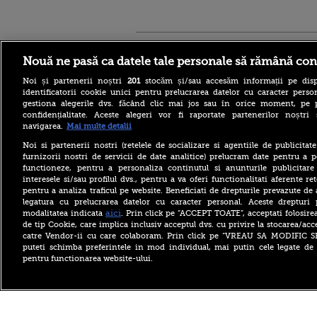
Stirileprotv.ro
ilike-it.
Nouă ne pasă ca datele tale personale să rămână con
Noi și partenerii noștri
201
stocăm și/sau accesăm informații pe disp
identificatorii cookie unici pentru prelucrarea datelor cu caracter person
gestiona alegerile dvs. făcând clic mai jos sau în orice moment, pe 
confidențialitate. Aceste alegeri vor fi raportate partenerilor noștr
navigarea.
Mai multe detalii
Escrocheria „văduvelor
negre” ia amploare în Rusia.
Noi si partenerii nostri (retelele de socializare si agentiile de publicita
„Găsește-ți un soldat și când
furnizorii nostri de servicii de date analitice) prelucram date pentru a p
va fi ucis vei primi 8
functioneze, pentru a personaliza continutul si anunturile publicitare
milioane de ruble”
interesele si/sau profilul dvs., pentru a va oferi functionalitati aferente ret
pentru a analiza traficul pe website. Beneficiati de drepturile prevazute de
Aflat în SUA, ministrul
britanic de Externe a evitat
legatura cu prelucrarea datelor cu caracter personal. Aceste drepturi 
să spună dacă îl mai
aici
modalitatea indicata
. Prin click pe “ACCEPT TOATE”, acceptati folosire
consideră pe Trump „idiot,
de tip Cookie, care implica inclusiv acceptul dvs. cu privire la stocarea/acc
rasist și misogin”
catre Vendor-ii cu care colaboram. Prin click pe “VREAU SA MODIFIC 
puteti schimba preferintele in mod individual, mai putin cele legate de 
Primăriile care nu se
pentru functionarea website-ului.
înrolează pe Ghiseul.ro pot
rămâne fără finanțare. Cât
timp mai au la dispoziție
Copyright ©