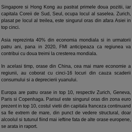
Singapore si Hong Kong au pastrat primele doua pozitii, iar
capitala Coreii de Sud, Seul, ocupa locul al saselea. Zurich,
plasat pe locul al treilea, este singurul oras din afara Asiei in
top cinci.
Asia reprezinta 40% din economia mondiala si in urmatorii
patru ani, pana in 2020, FMI anticipeaza ca regiunea va
contribui cu doua treimi la cresterea mondiala.
In acelasi timp, orase din China, cea mai mare economie a
regiunii, au coborat cu cinci-16 locuri din cauza scaderii
consumului si a deprecierii yuanului.
Europa are patru orase in top 10, respectiv Zurich, Geneva,
Paris si Copenhaga. Parisul este singurul oras din zona euro
prezent in top 10, costul vietii din capitala franceza continuand
sa fie extrem de mare, din punct de vedere structural, doar
alcoolul si tutunul fiind mai ieftine fata de alte orase europene,
se arata in raport.