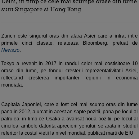
Delhi, in timp ce cele mai scumpe orase din lume
sunt Singapore si Hong Kong.
Zurich este singurul oras din afara Asiei care a intrat intre
primele cinci clasate, relateaza Bloomberg, preluat de
News.ro
.
Tokyo a revenit in 2017 in randul celor mai costisitoare 10
orase din lume, pe fondul cresterii reprezentativitatii Asiei,
reflectand cresterea importantei regiunii in economia
mondiala.
Capitala Japoniei, care a fost cel mai scump oras din lume
pana in 2012, a urcat in acest an sapte pozitii, pana pe locul al
patrulea, in timp ce Osaka a avansat noua pozitii, pe locul al
cincilea, ambele datorita aprecierii yenului, se arata in studiul
referitor la costul vietii la nivel mondial, publicat marti de EIU.