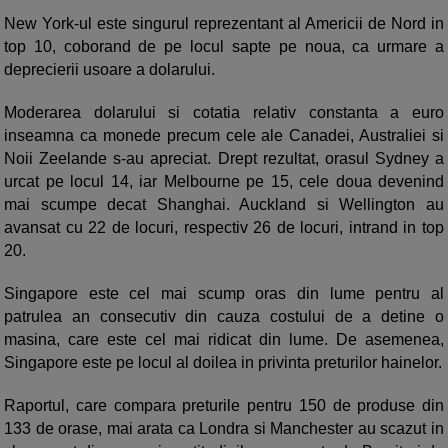
New York-ul este singurul reprezentant al Americii de Nord in
top 10, coborand de pe locul sapte pe noua, ca urmare a
deprecierii usoare a dolarului.
Moderarea dolarului si cotatia relativ constanta a euro
inseamna ca monede precum cele ale Canadei, Australiei si
Noii Zeelande s-au apreciat. Drept rezultat, orasul Sydney a
urcat pe locul 14, iar Melbourne pe 15, cele doua devenind
mai scumpe decat Shanghai. Auckland si Wellington au
avansat cu 22 de locuri, respectiv 26 de locuri, intrand in top
20.
Singapore este cel mai scump oras din lume pentru al
patrulea an consecutiv din cauza costului de a detine o
masina, care este cel mai ridicat din lume. De asemenea,
Singapore este pe locul al doilea in privinta preturilor hainelor.
Raportul, care compara preturile pentru 150 de produse din
133 de orase, mai arata ca Londra si Manchester au scazut in