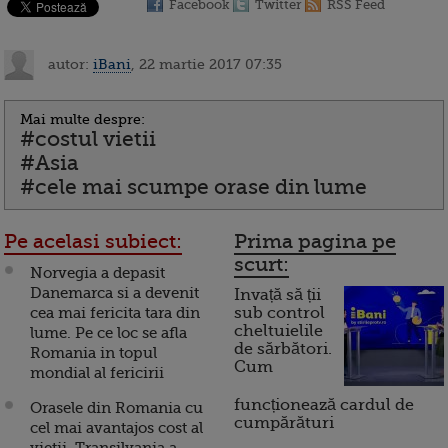
Facebook
Twitter
RSS Feed
autor:
iBani
, 22 martie 2017 07:35
Mai multe despre:
#costul vietii
#Asia
#cele mai scumpe orase din lume
Pe acelasi subiect:
Prima pagina pe
scurt:
Norvegia a depasit
Danemarca si a devenit
Invață să ții
cea mai fericita tara din
sub control
cheltuielile
lume. Pe ce loc se afla
de sărbători.
Romania in topul
Cum
mondial al fericirii
funcționează cardul de
Orasele din Romania cu
cumpărături
cel mai avantajos cost al