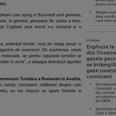
americani,
tiei.
foarte acti
Alegeri eu
i straini care ajung in Bucuresti sunt germani,
aleg condu
care este m
 sunt, in general, persoane de varsta a treia.
zitat Capitala anul trecut s-a numarat si o
Ucraina
, potential turistic, insa pe langa baruri si
Explozie la
magazine de suveniruri. De asemenea, unele
din Ucraina
 restaurate, iar pentru siguranta turistilor ar
gazele pent
olitie in zona
", a adaugat directorul agentiei
se întâmplă 
gaze ruseșt
continent
romovare Turistica a Romaniei in Austria
,
Documente d
turistic consistent, indiferent despre care
Cernobîl, c
vorba, nu vor intarzia sa apara furturile si
din istorie,
accidente 
de URSS
Inundație d
Cum a deve