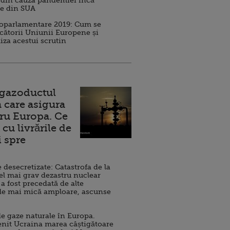
 din cauza pandemiei încă
ve din SUA
roparlamentare 2019: Cum se
cătorii Uniunii Europene și
iza acestui scrutin
 gazoductul
 care asigura
ru Europa. Ce
cu livrările de
i spre
esecretizate: Catastrofa de la
el mai grav dezastru nuclear
 a fost precedată de alte
de mai mică amploare, ascunse
e gaze naturale în Europa.
nit Ucraina marea câștigătoare