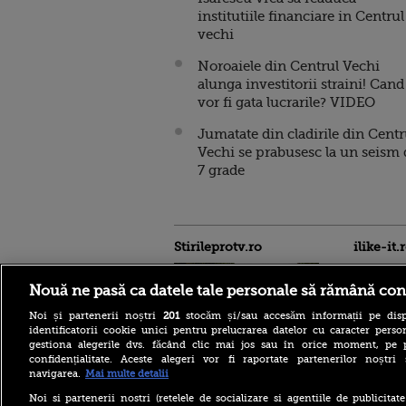
institutiile financiare in Centrul
vechi
Noroaiele din Centrul Vechi
alunga investitorii straini! Cand
vor fi gata lucrarile? VIDEO
Jumatate din cladirile din Centr
Vechi se prabusesc la un seism 
7 grade
Stirileprotv.ro
ilike-it.
Nouă ne pasă ca datele tale personale să rămână con
Noi și partenerii noștri
201
stocăm și/sau accesăm informații pe disp
identificatorii cookie unici pentru prelucrarea datelor cu caracter person
gestiona alegerile dvs. făcând clic mai jos sau în orice moment, pe 
confidențialitate. Aceste alegeri vor fi raportate partenerilor noștr
Moody’s păstrează ratingul
navigarea.
Mai multe detalii
României în categoria
„recomandat investiţiilor”,
Noi si partenerii nostri (retelele de socializare si agentiile de publicita