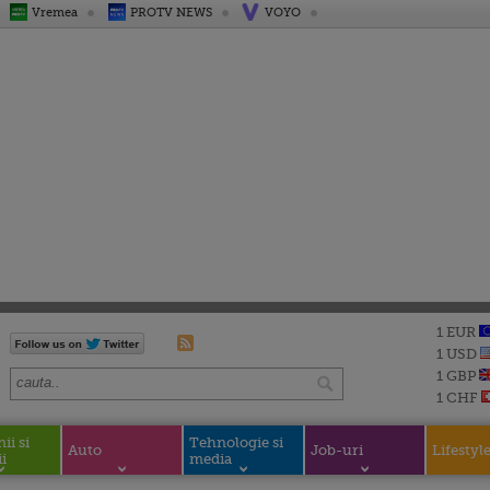
Vremea
PROTV NEWS
VOYO
1 EUR
1 USD
1 GBP
1 CHF
i si
Tehnologie si
Auto
Job-uri
Lifestyl
i
media