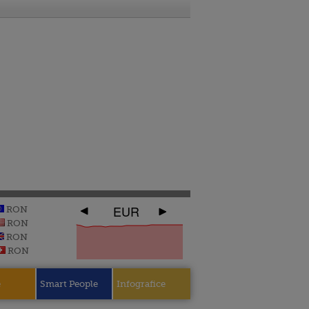
EUR
RON
RON
RON
RON
e
Smart People
Infografice