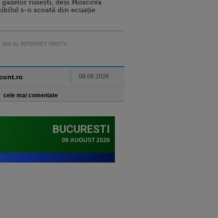
 gazelor rusești, deși Moscova
sibilul s-o scoată din ecuație
Ads by INTERNET PROTV
ncont.ro
08.08.2026
cele mai comentate