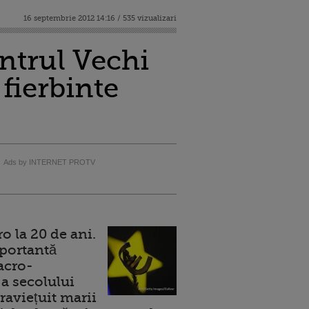
16 septembrie 2012 14:16 / 535 vizualizari
entrul Vechi
 fierbinte
Ads by INTERNET PROTV
 la 20 de ani.
portantă
acro-
a secolului
raviețuit marii