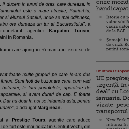
crize mondi
i, ii ducem in tururi de oras, care dureaza, in
handicapat 
amentului este o mare atractie, Patriarhia,
Istorie cu 
 dar si Muzeul Satului, unde se mai odihnesc,
vulnerabilă
atru ore dureaza un tur al Bucurestiului
", a
cauza dator
roprietarul agentiei
Karpaten Turism
,
de la BCE
raini in Romania.
Șomajul în 
de criză. R
puțini șom
 straini care ajung in Romania in excursii de
.
Uniunea Europea
vut foarte multe grupuri pe care le-am dus
UE pregăte
e furturi. Sunt hoti de buzunare care, cum vad
urgență, în
al batranei, le fura portofelele, aparatele de
deal” cu Lo
pasapoartele, si avem dureri de cap. E foarte
ianuarie. 
. Dar nu doar la noi se intampla asta, pentru
vizate: pesc
zunare"
, a adaugat
Marginean.
transportul 
ral al
Prestige Tours
, agentie care aduce
New York T
intrarea în
 de furt este mai ridicat in Centrul Vechi, din