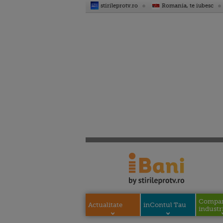
stirileprotv.ro
Romania, te iubesc
Compani
Actualitate
inContul Tau
industri