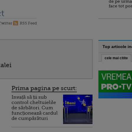
de pe urma
face tot po
t
Twitter
RSS Feed
Top articole i
cele mai citite
alei
Prima pagina pe scurt:
Invață să ții sub
control cheltuielile
de sărbători. Cum
funcționează cardul
de cumpărături