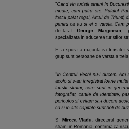
"
Cand vin turistii straini in Bucurest
medie, cam patru ore. Palatul Parl
fostul palat regal, Arcul de Triumf,
pentru ca au si ei o varsta. Cam p
declarat
George Marginean
, p
specializata in aducerea turistilor st
El a spus ca majoritatea turistilor
grup sunt persoane de varsta a treia
"
In Centrul Vechi nu-i ducem. Am a
acolo si s-au inregistrat foarte mult
turistii straini, care sunt in gener
fotografiat, cartile de identitate, 
periculos si evitam sa-i ducem acolo
ca si in alte capitale sunt hoti de bu
Si
Mircea Vladu
, directorul gene
straini in Romania, confirma ca riscul