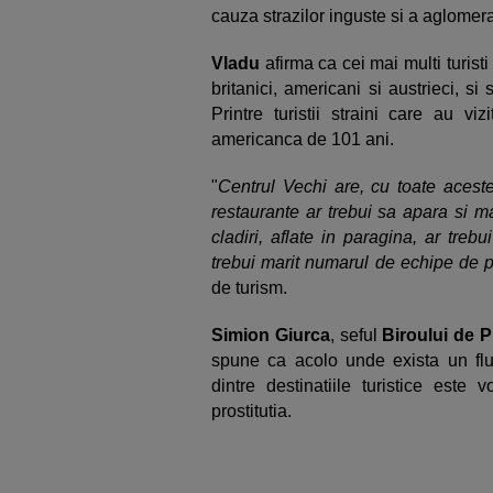
cauza strazilor inguste si a aglomera
Vladu
afirma ca cei mai multi turist
britanici, americani si austrieci, si
Printre turistii straini care au vi
americanca de 101 ani.
"
Centrul Vechi are, cu toate acestea
restaurante ar trebui sa apara si 
cladiri, aflate in paragina, ar trebui
trebui marit numarul de echipe de p
de turism.
Simion Giurca
, seful
Biroului de P
spune ca acolo unde exista un flux 
dintre destinatiile turistice este 
prostitutia.