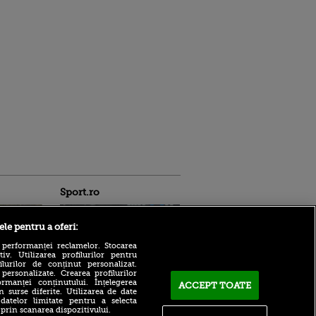
Sport.ro
ele pentru a oferi:
 performanței reclamelor. Stocarea
v. Utilizarea profilurilor pentru
ilurilor de conținut personalizat.
 personalizate. Crearea profilurilor
rmanței conținutului. Înțelegerea
Adrian Mihalcea a
ACCEPT TOATE
n surse diferite. Utilizarea de date
confirmat noul transfer la
ldau din
 datelor limitate pentru a selecta
UTA după remiza cu Rapid!
 și
 prin scanarea dispozitivului.
Anunțul făcut despre starea