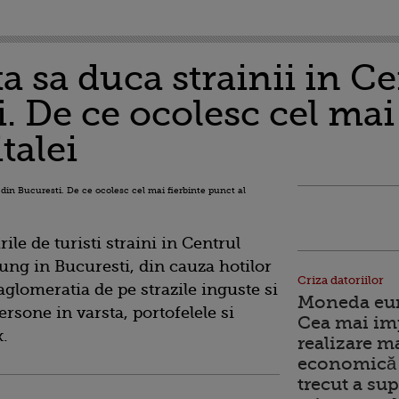
ta sa duca strainii in C
. De ce ocolesc cel mai
talei
ile de turisti straini in Centrul
ung in Bucuresti, din cauza hotilor
Criza datoriilor
aglomeratia de pe strazile inguste si
Moneda euro
persone in varsta, portofelele si
Cea mai im
x.
realizare m
economică 
trecut a sup