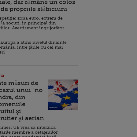
ale, dar rămâne un colos
de propriile slăbiciuni
repetiție: zona euro, extrem de
 la șocuri, în principal din
iilor. Avertisment îngrijorător
Europa a atins nivelul dinainte
omânia, între țările cu cei mai
eri
na
ște măsuri de
 cazul unui ”no
ndra, din
Domeniile
uitul şi
rutier şi aerian
imes: UE vrea să interzică
 țările membre a cetăţenilor