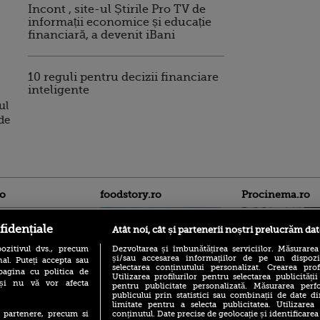
Incont , site-ul Știrile Pro TV de
informații economice și educație
financiară, a devenit iBani
10 reguli pentru decizii financiare
inteligente
ul
de
ro
foodstory.ro
Procinema.ro
fidențiale
Atât noi, cât și partenerii noștri prelucrăm dat
ozitivul dvs., precum
Dezvoltarea și îmbunătățirea serviciilor. Măsurarea
și/sau accesarea informațiilor de pe un dispoziti
al. Puteți accepta sau
selectarea conținutului personalizat. Crearea prof
pagina cu politica de
Utilizarea profilurilor pentru selectarea publicității
i și nu vă vor afecta
pentru publicitate personalizată. Măsurarea perfo
publicului prin statistici sau combinații de date di
(P) Descoperă Lumea
Nikolaj Coster-Wa
limitate pentru a selecta publicitatea. Utilizarea
Evenimentelor din România
Urzeala Tronurilor
conținutul. Date precise de geolocație și identificarea
te partenere, precum si
cu Transilvania Events!