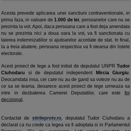
Acesta prevede aplicarea unei sanctiuni contraventionale, in
prima faza, in valoare de
1.000 de lei
, persoanelor care nu se
prezinta la vot. Apoi, daca persoana care a fost deja amendata
nu se prezinta nici a doua oara la vot, va fi sanctionata cu
taierea indemnizatiilor si ajutoarelor acordate de stat. In final,
la a treia abatere, persoana respectiva va fi stearsa din listele
electorale.
Acest proiect de lege a fost initiat de deputatul UNPR
Tudor
Ciuhodaru
si de deputatul independent
Mircia Giurgiu
.
Deocamdata insa, cei care nu au de gand sa voteze nu au de
ce sa se teama, deoarece acest proiect de lege urmeaza sa
intre in dezbaterea Camerei Deputatilor, care este
for
decizional
.
Contactat de
stirileprotv.ro
, deputatul Tudor Ciuhodaru a
declarat ca nu crede ca legea va fi adoptata si in Parlamentul