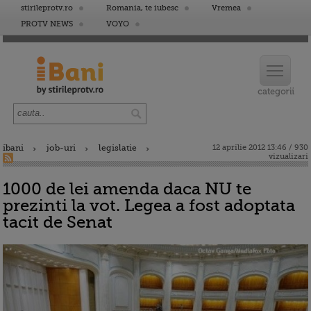
stirileprotv.ro
Romania, te iubesc
Vremea
PROTV NEWS
VOYO
ibani
job-uri
legislatie
12 aprilie 2012 13:46 / 930
vizualizari
1000 de lei amenda daca NU te
prezinti la vot. Legea a fost adoptata
tacit de Senat