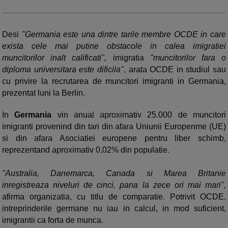
Desi
"Germania este una dintre tarile membre OCDE in care
exista cele mai putine obstacole in calea imigratiei
muncitorilor inalt calificati",
imigratia
"muncitorilor fara o
diploma universitara este dificila"
, arata OCDE in studiul sau
cu privire la recrutarea de muncitori imigranti in Germania,
prezentat luni la Berlin.
In
Germania
vin anual aproximativ 25.000 de muncitori
imigranti provenind din tari din afara Uniunii Europenme (UE)
si din afara Asociatiei europene pentru liber schimb,
reprezentand aproximativ 0,02% din populatie.
"Australia, Danemarca, Canada si Marea Britanie
inregistreaza niveluri de cinci, pana la zece ori mai mari",
afirma organizatia, cu titlu de comparatie. Potrivit OCDE,
intreprinderile germane nu iau in calcul, in mod suficient,
imigrantii ca forta de munca.