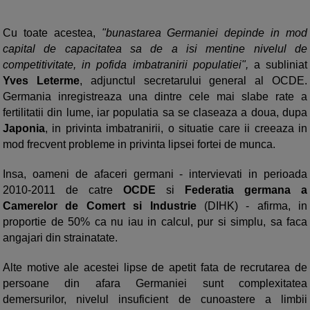
Cu toate acestea,
"bunastarea Germaniei depinde in mod
capital de capacitatea sa de a isi mentine nivelul de
competitivitate, in pofida imbatranirii populatiei",
a subliniat
Yves Leterme
, adjunctul secretarului general al OCDE.
Germania inregistreaza una dintre cele mai slabe rate a
fertilitatii din lume, iar populatia sa se claseaza a doua, dupa
Japonia
, in privinta imbatranirii, o situatie care ii creeaza in
mod frecvent probleme in privinta lipsei fortei de munca.
Insa, oameni de afaceri germani - intervievati in perioada
2010-2011 de catre
OCDE
si
Federatia germana a
Camerelor de Comert si Industrie
(DIHK) - afirma, in
proportie de 50% ca nu iau in calcul, pur si simplu, sa faca
angajari din strainatate.
Alte motive ale acestei lipse de apetit fata de recrutarea de
persoane din afara Germaniei sunt complexitatea
demersurilor, nivelul insuficient de cunoastere a limbii