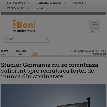
stirileprotv.ro
Romania, te iubesc
Vremea
PROTV NEWS
VOYO
ibani
job-uri
4 februarie 2013 16:00 / 682
vizualizari
joburi strainatate
Studiu: Germania nu se orienteaza
suficient spre recrutarea fortei de
munca din strainatate