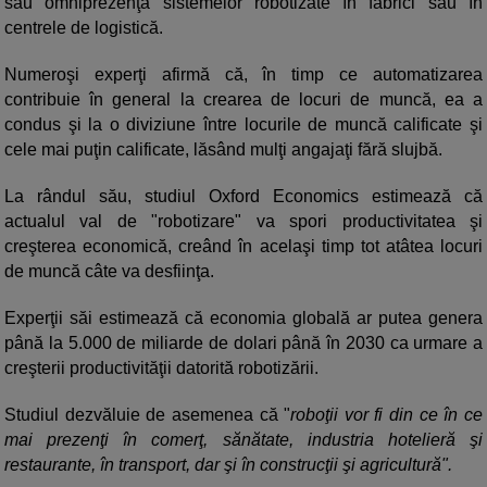
sau omniprezenţa sistemelor robotizate în fabrici sau în
centrele de logistică.
Numeroşi experţi afirmă că, în timp ce automatizarea
contribuie în general la crearea de locuri de muncă, ea a
condus şi la o diviziune între locurile de muncă calificate şi
cele mai puţin calificate, lăsând mulţi angajaţi fără slujbă.
La rândul său, studiul Oxford Economics estimează că
actualul val de "robotizare" va spori productivitatea şi
creşterea economică, creând în acelaşi timp tot atâtea locuri
de muncă câte va desfiinţa.
Experţii săi estimează că economia globală ar putea genera
până la 5.000 de miliarde de dolari până în 2030 ca urmare a
creşterii productivităţii datorită robotizării.
Studiul dezvăluie de asemenea că "
roboţii vor fi din ce în ce
mai prezenţi în comerţ, sănătate, industria hotelieră şi
restaurante, în transport, dar şi în construcţii şi agricultură".