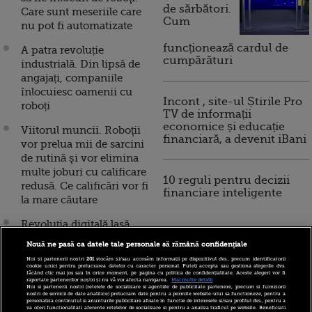
de sărbători.
Care sunt meseriile care
Cum
nu pot fi automatizate
funcționează cardul de
A patra revoluție
cumpărături
industrială. Din lipsă de
angajați, companiile
înlocuiesc oamenii cu
Incont , site-ul Știrile Pro
roboți
TV de informații
economice și educație
Viitorul muncii. Roboţii
financiară, a devenit iBani
vor prelua mii de sarcini
de rutină şi vor elimina
multe joburi cu calificare
10 reguli pentru decizii
redusă. Ce calificări vor fi
financiare inteligente
la mare căutare
Revoluția digitală lasă
oamenii fără joburi.
Nouă ne pasă ca datele tale personale să rămână confidențiale
Angajații băncilor din
Noi și partenerii noștri
201
stocăm și/sau accesăm informații pe dispozitivul dvs., precum identificatorii
Suedia, înlocuiți cu
cookie unici pentru prelucrarea datelor cu caracter personal. Puteți accepta sau gestiona alegerile dvs.
făcând clic mai jos sau în orice moment, pe pagina cu politica de confidențialitate. Aceste alegeri vor fi
roboți. Autoritățile îi
raportate partenerilor noștri și nu vă vor afecta navigarea.
Mai multe detalii
Noi si partenerii nostri (retelele de socializare si agentiile de publicitate partenere, precum si furnizorii
asigură că nu vor rămâne
nostri de servicii de date analitice) prelucram date pentru a permite website-ului sa functioneze, pentru a
personaliza continutul si anunturile publicitare afisate in functie de interesele si/sau profilul dvs., pentru a
pe drumuri
va oferi functionalitati aferente retelelor de socializare si pentru a analiza traficul pe website. Beneficiati