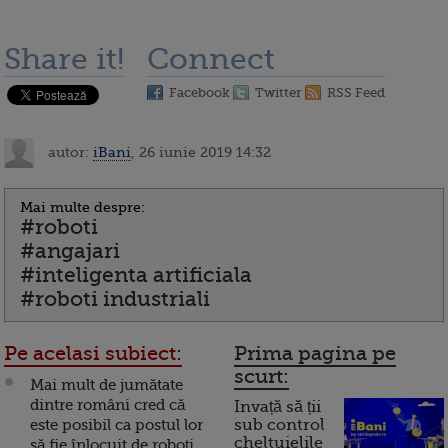
Share it!
Connect
Facebook
Twitter
RSS Feed
autor:
iBani
, 26 iunie 2019 14:32
Mai multe despre:
#roboti
#angajari
#inteligenta artificiala
#roboti industriali
Pe acelasi subiect:
Prima pagina pe
scurt:
Mai mult de jumătate
dintre români cred că
Invață să ții
este posibil ca postul lor
sub control
cheltuielile
să fie înlocuit de roboţi.