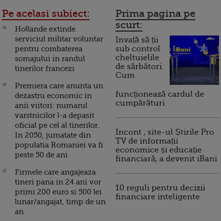
Pe acelasi subiect:
Prima pagina pe
scurt:
Hollande extinde
serviciul militar voluntar
Invață să ții
pentru combaterea
sub control
cheltuielile
somajului in randul
de sărbători.
tinerilor francezi
Cum
Premiera care anunta un
funcționează cardul de
dezastru economic in
cumpărături
anii viitori: numarul
varstnicilor l-a depasit
oficial pe cel al tinerilor.
Incont , site-ul Știrile Pro
In 2050, jumatate din
TV de informații
populatia Romaniei va fi
economice și educație
peste 50 de ani
financiară, a devenit iBani
Firmele care angajeaza
tineri pana in 24 ani vor
10 reguli pentru decizii
primi 200 euro si 500 lei
financiare inteligente
lunar/angajat, timp de un
an